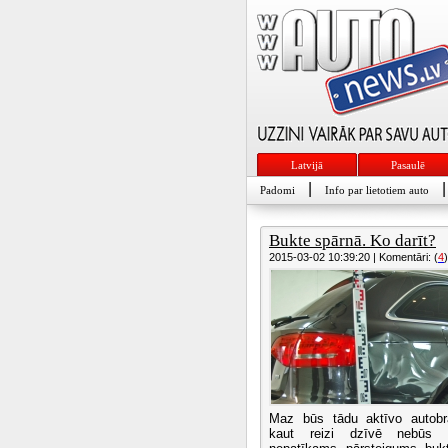
Latvijā
Pasaulē
|
|
Padomi
Info par lietotiem auto
Bukte spārnā. Ko darīt?
2015-03-02 10:39:20 | Komentāri: (
4
)
Maz būs tādu aktīvo autobr
kaut reizi dzīvē nebūs g