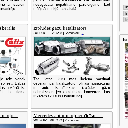
tes izskatā uz
pat vismodernākie automobiļi. Lai ziemas sals
iema ar saviem
nesagādātu nepatīkamu pārsteigumu, kad
omaskēja...
mēģināsit iekļūt aizsalušā...
šķērslis
Izplūdes gāzu katalizators
2014-09-13 12:55:37 | Komentāri: (
0
)
Izn
jā reiz pienāk
Tās lietas, kuru mēs ikdienā saīsināti
 spriest. Dabas
dēvējam par katalizatoru, pilnais nosaukums
 tas nozīmē, ka
ir auto katalītiskais izplūdes gāzu
oši, lai ziema
neitralizators jeb katalītiskais konvertors, kas
ir keramisku šūnu konstrukcij...
obiļu ...
Mercedes automobiļi iemācīsies ...
2013-06-18 08:52:24 | Komentāri: (
0
)