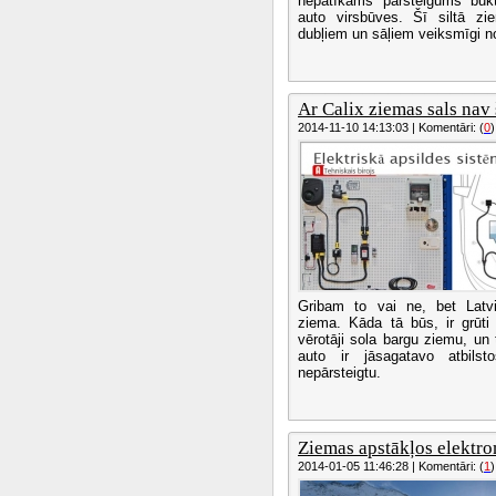
nepatīkams pārsteigums buk
auto virsbūves. Šī siltā z
dubļiem un sāļiem veiksmīgi n
Ar Calix ziemas sals nav 
2014-11-10 14:13:03 | Komentāri: (
0
)
Gribam to vai ne, bet Latvi
ziema. Kāda tā būs, ir grūti
vērotāji sola bargu ziemu, un
auto ir jāsagatavo atbilst
nepārsteigtu.
Ziemas apstākļos elektrom
2014-01-05 11:46:28 | Komentāri: (
1
)