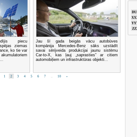
DU
XX
YY
ZZ
dījis piecu
Jau šī gada beigās vācu autobūves
 spējas ziemas
kompānija Mercedes-Benz sāks uzstādīt
ance, ko tie var
savai sērijveida produkcijai jaunu sistēmu
m akumulatoriem
Car-to-X, kas ļauj „saprasties” ar citiem
..
automobiļiem un infrastruktūras objekti...
1
2
3
4
5
6
7
..
10
»