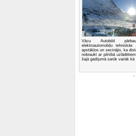
Vācu Autobild pārbau
elektroautomobiļu tehniskās
apstākļos un secinājis, ka dist
nobraukt ar pilnībā uzlādētie
šajā gadījumā sarūk vairāk kā .
«