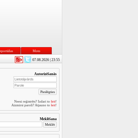
eportāžas
Moto
07.08.2026 | 23:55
Autorizēšanās
Neesi reģistrēts? Izdari to
šeit
!
Aizmirsi paroli? Atjauno to
šeit
!
Meklēšana