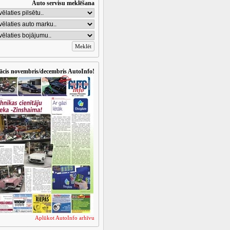
Auto servisu meklēšana
ācis novembris/decembris AutoInfo!
Aplūkot AutoInfo arhīvu