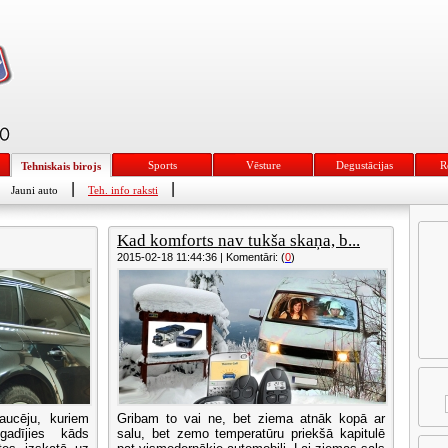
Sports
Vēsture
Degustācijas
R
Tehniskais birojs
|
|
Jauni auto
Teh. info raksti
Kad komforts nav tukša skaņa, b...
2015-02-18 11:44:36 | Komentāri: (
0
)
aucēju, kuriem
Gribam to vai ne, bet ziema atnāk kopā ar
adījies kāds
salu, bet zemo temperatūru priekšā kapitulē