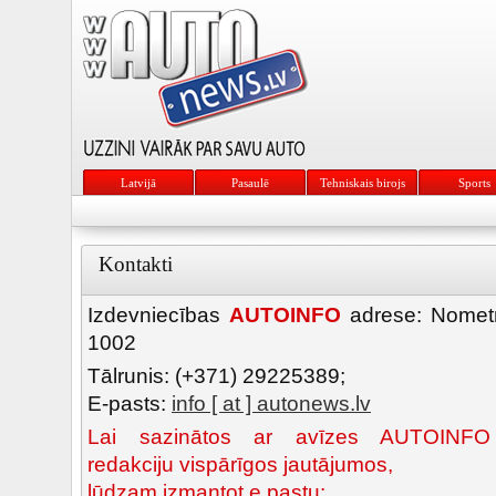
Latvijā
Pasaulē
Tehniskais birojs
Sports
Kontakti
Izdevniecības
AUTOINFO
adrese: Nometņ
1002
Tālrunis: (+371) 29225389;
E-pasts:
info [ at ] autonews.lv
Lai sazinātos ar avīzes AUTOINFO
redakciju vispārīgos jautājumos,
lūdzam izmantot e pastu: