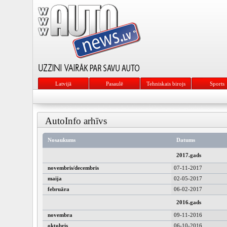
Latvijā
Pasaulē
Tehniskais birojs
Sports
AutoInfo arhīvs
Nosaukums
Datums
2017.gads
novembris/decembris
07-11-2017
maija
02-05-2017
februāra
06-02-2017
2016.gads
novembra
09-11-2016
oktobris
06-10-2016