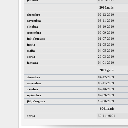
janvāra
03-01-2011
2010.gads
decembra
02-12-2010
novembra
03-11-2010
oktobra
08-10-2010
septembra
09-09-2010
jūlijs/augusts
01-07-2010
jūnija
31-05-2010
maija
04-05-2010
aprīļa
29-03-2010
janvāra
04-01-2010
2009.gads
decembra
04-12-2009
novembra
03-11-2009
oktobra
02-10-2009
septembra
02-09-2009
jūlijs/augusts
19-08-2009
-0001.gads
aprīļa
30-11--0001