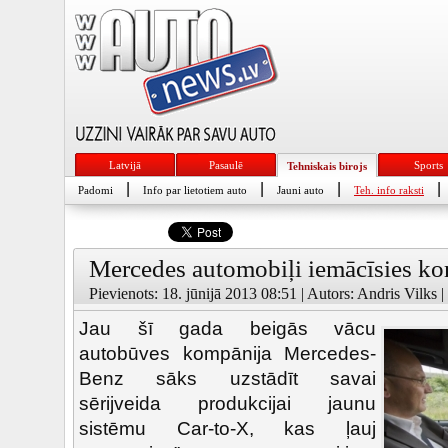
Latvijā
Pasaulē
Sports
Tehniskais birojs
|
|
|
|
Padomi
Info par lietotiem auto
Jauni auto
Teh. info raksti
Mercedes automobiļi iemācīsies ko
Pievienots: 18. jūnijā 2013 08:51 | Autors: Andris Vilks |
Jau šī gada beigās vācu
autobūves kompānija Mercedes-
Benz sāks uzstādīt savai
sērijveida produkcijai jaunu
sistēmu Car-to-X, kas ļauj