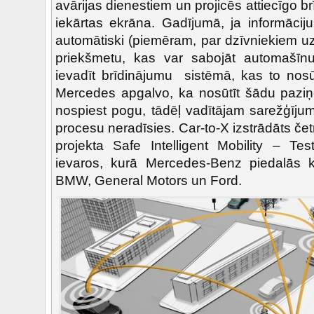
avārijas dienestiem un projicēs attiecīgo b
iekārtas ekrāna. Gadījumā, ja informāci
automātiski (piemēram, par dzīvniekiem uz
priekšmetu, kas var sabojāt automašīnu
ievadīt brīdinājumu sistēmā, kas to nosū
Mercedes apgalvo, ka nosūtīt šādu paziņo
nospiest pogu, tādēļ vadītājam sarežģīju
procesu neradīsies. Car-to-X izstrādāts če
projekta Safe Intelligent Mobility – Te
ievaros, kurā Mercedes-Benz piedalās 
BMW, General Motors un Ford.