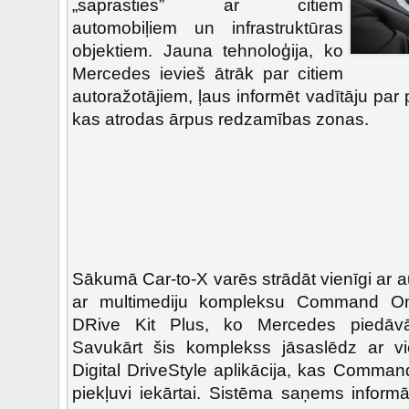
„saprasties” ar citiem
automobiļiem un infrastruktūras
objektiem. Jauna tehnoloģija, ko
Mercedes ievieš ātrāk par citiem
autoražotājiem, ļaus informēt vadītāju pa
kas atrodas ārpus redzamības zonas.
Sākumā Car-to-X varēs strādāt vienīgi ar a
ar multimediju kompleksu Command Onl
DRive Kit Plus, ko Mercedes piedāvā
Savukārt šis komplekss jāsaslēdz ar vied
Digital DriveStyle aplikācija, kas Comman
piekļuvi iekārtai. Sistēma saņems inform