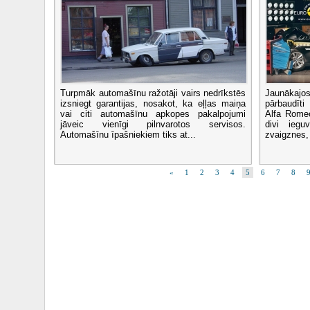
Turpmāk automašīnu ražotāji vairs nedrīkstēs
Jaunākajo
izsniegt garantijas, nosakot, ka eļļas maiņa
pārbaudīti
vai citi automašīnu apkopes pakalpojumi
Alfa Romeo
jāveic vienīgi pilnvarotos servisos.
divi ieg
Automašīnu īpašniekiem tiks at...
zvaigznes,
«
1
2
3
4
5
6
7
8