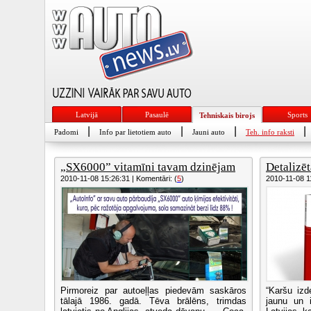
Latvijā
Pasaulē
Sports
Tehniskais birojs
|
|
|
|
Padomi
Info par lietotiem auto
Jauni auto
Teh. info raksti
„SX6000” vitamīni tavam dzinējam
Detalizēt
2010-11-08 15:26:31 | Komentāri: (
5
)
2010-11-08 11
Pirmoreiz par autoeļļas piedevām saskāros
“Karšu izd
tālajā 1986. gadā. Tēva brālēns, trimdas
jaunu un i