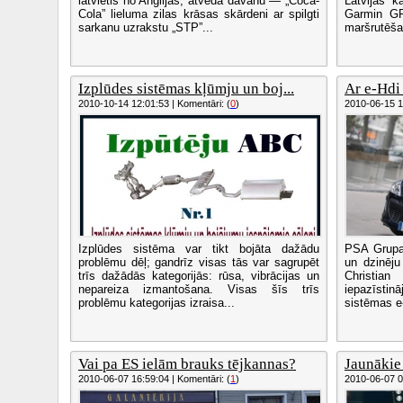
latvietis no Anglijas, atveda dāvanu — „Coca-
Latvijas k
Cola” lieluma zilas krāsas skārdeni ar spilgti
Garmin GP
sarkanu uzrakstu „STP”...
maršrutēša
Izplūdes sistēmas kļūmju un boj...
Ar e-Hdi
2010-10-14 12:01:53 | Komentāri: (
0
)
2010-06-15 12
Izplūdes sistēma var tikt bojāta dažādu
PSA Grupas
problēmu dēļ; gandrīz visas tās var sagrupēt
un dzinēj
trīs dažādās kategorijās: rūsa, vibrācijas un
Christia
nepareiza izmantošana. Visas šīs trīs
iepazīstin
problēmu kategorijas izraisa...
sistēmas e-
Vai pa ES ielām brauks tējkannas?
Jaunākie
2010-06-07 16:59:04 | Komentāri: (
1
)
2010-06-07 08