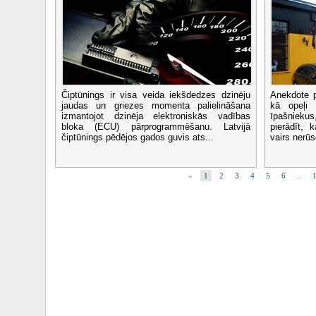
Čiptūnings ir visa veida iekšdedzes dzinēju
Anekdote p
jaudas un griezes momenta palielināšana
kā opeļi 
izmantojot dzinēja elektroniskās vadības
īpašniekus
bloka (ECU) pārprogrammēšanu. Latvijā
pierādīt,
čiptūnings pēdējos gados guvis ats...
vairs nerūsē
«
1
2
3
4
5
6
..