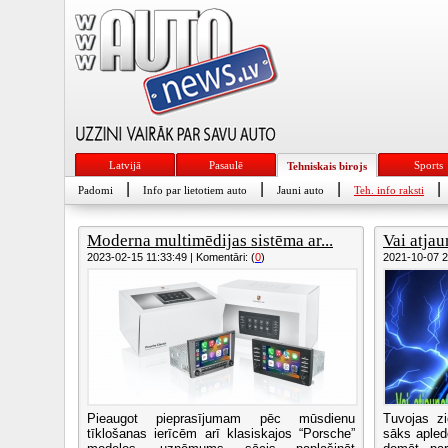
Latvijā
Pasaulē
Sports
Tehniskais birojs
|
|
|
|
Padomi
Info par lietotiem auto
Jauni auto
Teh. info raksti
Moderna multimēdijas sistēma ar...
Vai atjau
2023-02-15 11:33:49 | Komentāri: (
0
)
2021-10-07 20
Pieaugot pieprasījumam pēc mūsdienu
Tuvojas zi
tīklošanas ierīcēm arī klasiskajos “Porsche”
sāks apledo