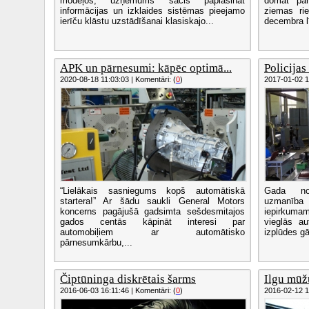
modeļos, uzņēmums sācis paplašināt
domāt pa
informācijas un izklaides sistēmas pieejamo
ziemas ri
ierīču klāstu uzstādīšanai klasiskajo...
decembra l
APK un pārnesumi: kāpēc optimā...
Policijas
2020-08-18 11:03:03 | Komentāri: (
0
)
2017-01-02 17
“Lielākais sasniegums kopš automātiskā
Gada nog
startera!” Ar šādu saukli General Motors
uzmanība 
koncerns pagājušā gadsimta sešdesmitajos
iepirkumam
gados centās kāpināt interesi par
vieglās au
automobiļiem ar automātisko
izplūdes g
pārnesumkārbu,...
Čiptūninga diskrētais šarms
Ilgu mūž
2016-06-03 16:11:46 | Komentāri: (
0
)
2016-02-12 15