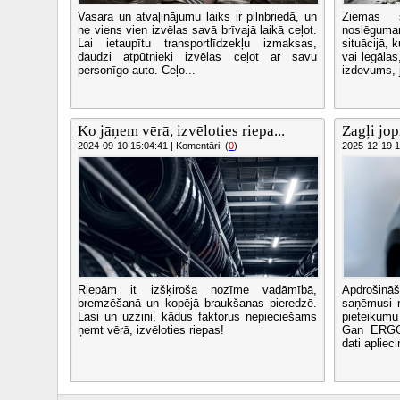
Vasara un atvaļinājumu laiks ir pilnbriedā, un
Ziemas 
ne viens vien izvēlas savā brīvajā laikā ceļot.
noslēgumam
Lai ietaupītu transportlīdzekļu izmaksas,
situācijā, 
daudzi atpūtnieki izvēlas ceļot ar savu
vai legālas
personīgo auto. Ceļo...
izdevums, jo
Ko jāņem vērā, izvēloties riepa...
Zagļi jop
2024-09-10 15:04:41 | Komentāri: (
0
)
2025-12-19 14
Riepām it izšķiroša nozīme vadāmībā,
Apdrošin
bremzēšanā un kopējā braukšanas pieredzē.
saņēmusi 
Lasi un uzzini, kādus faktorus nepieciešams
pieteikumu
ņemt vērā, izvēloties riepas!
Gan ERGO,
dati apliec