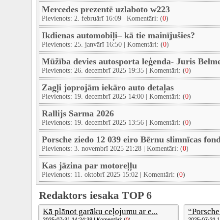
Mercedes prezentē uzlaboto w223
Pievienots: 2. februārī 16:09 | Komentāri: (
0
)
Ikdienas automobiļi– kā tie mainījušies?
Pievienots: 25. janvārī 16:50 | Komentāri: (
0
)
Mūžība devies autosporta leģenda- Juris Belm
Pievienots: 26. decembrī 2025 19:35 | Komentāri: (
0
)
Zagļi joprojām iekāro auto detaļas
Pievienots: 19. decembrī 2025 14:00 | Komentāri: (
0
)
Rallijs Sarma 2026
Pievienots: 19. decembrī 2025 13:56 | Komentāri: (
0
)
Porsche ziedo 12 039 eiro Bērnu slimnīcas fo
Pievienots: 3. novembrī 2025 21:28 | Komentāri: (
0
)
Kas jāzina par motoreļļu
Pievienots: 11. oktobrī 2025 15:02 | Komentāri: (
0
)
Redaktors iesaka TOP 6
Kā plānot garāku ceļojumu ar e...
“Porsche
2025-07-31 14:24:38 | Komentāri: (
0
)
2025-07-31 14