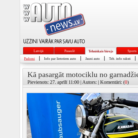
Latvijā
Pasaulē
Sports
Tehniskais birojs
|
|
|
|
Padomi
Info par lietotiem auto
Jauni auto
Teh. info raksti
Kā pasargāt motociklu no garnadž
Pievienots: 27. aprīlī 11:00 | Autors: | Komentāri: (
0
)