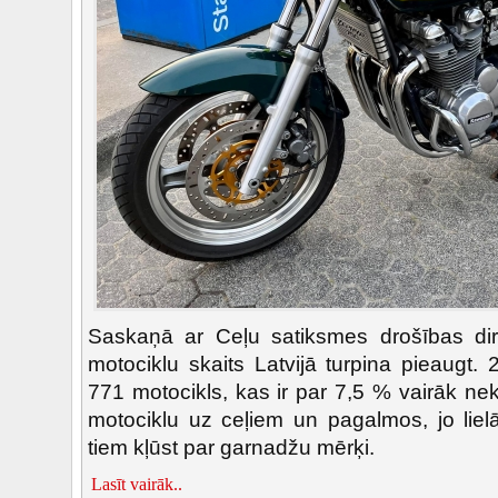
Saskaņā ar Ceļu satiksmes drošības dir
motociklu skaits Latvijā turpina pieaugt.
771 motocikls, kas ir par 7,5 % vairāk ne
motociklu uz ceļiem un pagalmos, jo liel
tiem kļūst par garnadžu mērķi.
Lasīt vairāk..