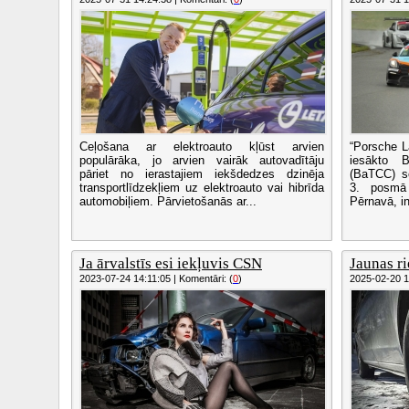
Ceļošana ar elektroauto kļūst arvien
“Porsche L
populārāka, jo arvien vairāk autovadītāju
iesākto B
pāriet no ierastajiem iekšdedzes dzinēja
(BaTCC) se
transportlīdzekļiem uz elektroauto vai hibrīda
3. posmā 
automobiļiem. Pārvietošanās ar...
Pērnavā, i
Ja ārvalstīs esi iekļuvis CSN
Jaunas ri
2023-07-24 14:11:05 | Komentāri: (
0
)
2025-02-20 13