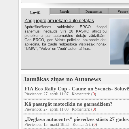
Pasaulē
Degustācijas
Vēsture
Latvijā
Zagļi joprojām iekāro auto detaļas
Apdrošināšanas sabiedrība ERGO šogad
saņēmusi nedaudz virs 20 KASKO atlīdzību
pieteikumu par automašīnu detaļu zādzībām.
Gan ERGO, gan Valsts policijas apkopotie dati
apliecina, ka zagļu redzeslokā visbiežāk nonāk
‘’BMW’’, “Volvo” un “Audi” automašīnas.
Jaunākas ziņas no Autonews
FIA Eco Rally Cup - Caune un Svencis- Soluvēn
Pievienots: 27. aprīlī 11:07 | Komentāri: (
0
)
Kā pasargāt motociklu no garnadžiem?
Pievienots: 27. aprīlī 11:00 | Komentāri: (
0
)
„Deglava autocentrs” pieredzes stāsts 27 gados.
Pievienots: 13. martā 18:53 | Komentāri: (
0
)