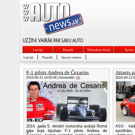
Latvijā
Pasaulē
Tehniskais birojs
Sports
|
|
|
Latvijā
Pasaulē
Sporta vēsture
F-1 pilots Andrea de Čezariss
Atrasts p
2015-05-21 14:53:45 | Komentāri: (
0
)
2015-04-13 07
2014. gada 5. oktobrī motocikla avārijā Romā
ASV, kād
gāja bojā bijušais F-1 pilots Andrea de
sportkārs