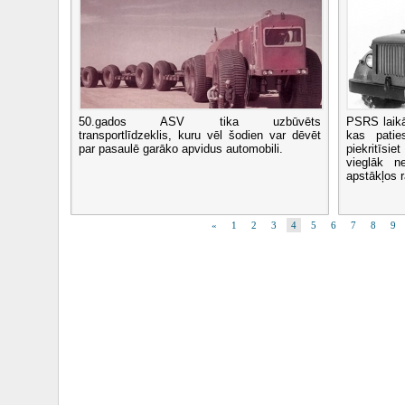
50.gados ASV tika uzbūvēts
PSRS laikā 
transportlīdzeklis, kuru vēl šodien var dēvēt
kas patie
par pasaulē garāko apvidus automobili.
piekritīsi
vieglāk 
apstākļos r
«
1
2
3
4
5
6
7
8
9