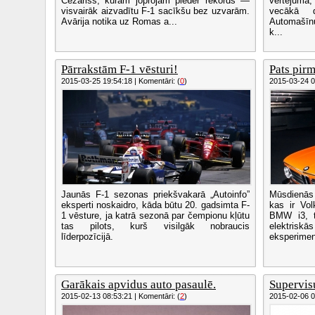
Čezariss, kuram joprojām pieder rekords —
vērtējuma
visvairāk aizvadītu F-1 sacīkšu bez uzvarām.
vecākā d
Avārija notika uz Romas a...
Automašīnu
k...
Pārrakstām F-1 vēsturi!
Pats pir
2015-03-25 19:54:18 | Komentāri: (
0
)
2015-03-24 07
Jaunās F-1 sezonas priekšvakarā „Autoinfo”
Mūsdienās
eksperti noskaidro, kāda būtu 20. gadsimta F-
kas ir Vo
1 vēsture, ja katrā sezonā par čempionu kļūtu
BMW i3, t
tas pilots, kurš visilgāk nobraucis
elektrisk
līderpozīcijā.
eksperiment
Garākais apvidus auto pasaulē.
Supervis
2015-02-13 08:53:21 | Komentāri: (
2
)
2015-02-06 08