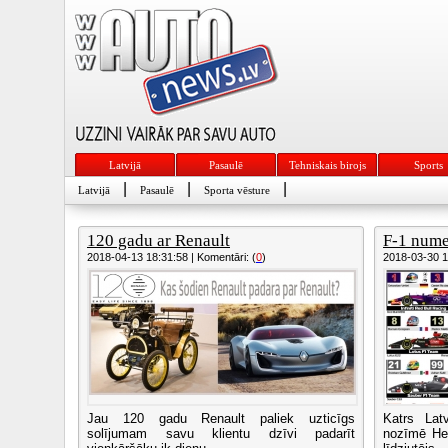
Latvijā
Pasaulē
Tehniskais birojs
Sports
|
|
|
Latvijā
Pasaulē
Sporta vēsture
120 gadu ar Renault
F-1 nume
2018-04-13 18:31:58 | Komentāri: (
0
)
2018-03-30 13
Jau 120 gadu Renault paliek uzticīgs
Katrs Lat
solījumam savu klientu dzīvi padarīt
nozīmē Hel