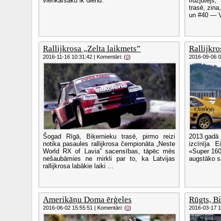
vienkāršāku ik dienu.
līdzjutējs
trasē, zin
un #40 — V
Rallijkrosa „Zelta laikmets”
Rallijkros
2016-11-16 10:31:42 | Komentāri: (
0
)
2016-09-06 09
Šogad Rīgā, Biķernieku trasē, pirmo reizi
2013.gadā
notika pasaules rallijkrosa čempionāta „Neste
izcīnīja E
World RX of Lavia” sacensības, tāpēc mēs
«Super 1600
nešaubāmies ne mirkli par to, ka Latvijas
augstāko s
rallijkrosa labākie laiki ...
Amerikāņu Doma ērģeles
Rūgts, Bi
2016-06-02 15:55:51 | Komentāri: (
0
)
2016-03-17 10