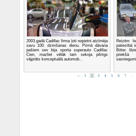
2003.gadā Cadillac firma ļoti nopietni atzīmēja
Reizēm li
savu 100. dzimšanas dienu. Pirmā dāvana
patiesībā 
pašiem sev bija sporta superauto Cadillac
Bitter, šķ
Cien, mazliet vēlāk tam sekoja pilnīgs
priekšā
vājprāts konceptuālā automob...
sasniegumi
«
1
2
3
4
5
6
7
..