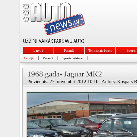
Latvijā
Pasaulē
Tehniskais birojs
Sports
|
|
|
Latvijā
Pasaulē
Sporta vēsture
1968.gada- Jaguar MK2
Pievienots: 27. novembrī 2012 10:10 | Autors: Kaspars B