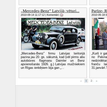
„Mercedes-Benz” Latvijā- vēturi...
Parīze- 
2010-09-14 11:17:12 | Komentāri: (
1
)
2010-05-18 08
„Mercedes-Benz” firmu Latvijas teritorijā
„Kurš ir g
pazina jau 20. gs. sākumā, kad (vēl pirms abu
no Pekina
autobūves flagmaņu Daimler un Benz
nedzirdēt
apvienošanās 1926. g.) Latvijas muižniekiem
franču la
un Rīgas ierēdņiem bija gan „...
31.janvārī.T
«
1
2
»