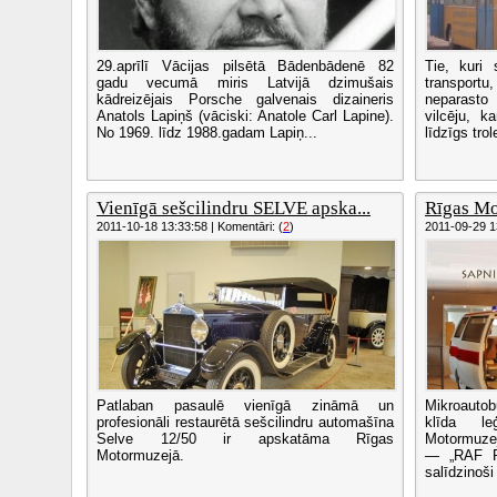
29.aprīlī Vācijas pilsētā Bādenbādenē 82
Tie, kuri 
gadu vecumā miris Latvijā dzimušais
transport
kādreizējais Porsche galvenais dizaineris
neparasto
Anatols Lapiņš (vāciski: Anatole Carl Lapine).
vilcēju, 
No 1969. līdz 1988.gadam Lapiņ...
līdzīgs tro
Vienīgā sešcilindru SELVE apska...
Rīgas M
2011-10-18 13:33:58 | Komentāri: (
2
)
2011-09-29 13
Patlaban pasaulē vienīgā zināmā un
Mikroauto
profesionāli restaurētā sešcilindru automašīna
klīda le
Selve 12/50 ir apskatāma Rīgas
Motormuzej
Motormuzejā.
— „RAF Ro
salīdzinoši