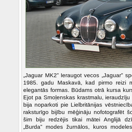
„Jaguar MK2” Ieraugot vecos „Jaguar” spē
1985. gadu Maskavā, kad pirmo reizi m
elegantās formas. Būdams otrā kursa ku
Ejot pa Smoļenskas krastmalu, ieraudzīju 
bija noparkoti pie Lielbritānijas vēstniec
raksturīgo bijību mēģināju nofotografēt š
šim biju redzējis tikai mātei Anglijā dz
„Burda” modes žurnālos, kuros modeles