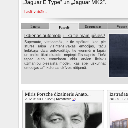
„Jaguar E Type” un „Jaguar MK2”.
Lasīt vairāk..
Latvijā
Degustācijas
Vēsture
Pasaulē
Ikdienas automobiļi– kā tie mainījušies?
Superauto, visticamāk, ir tie spēkrati, kas pie
stūres raisa visintensīvākās emocijas, taču
lielākajai daļai autovadītāju tie vienmēr ir bijuši
un paliks tikai skaists, nepiepildīts sapnis. Tieši
tāpēc auto entuziastu vidū arvien lielāku
uzmanību piesaista modeļi, kas spēj uzkurināt
emocijas arī ikdienas dzīves ritējumā.
Miris Porsche dizaineris Anato...
Izstrādāt
2012-05-04 11:04:25 | Komentāri: (
2
)
2012-01-12 18