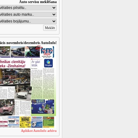
Auto servisu meklēšana
ācis novembris/decembris AutoInfo!
Aplūkot AutoInfo arhīvu