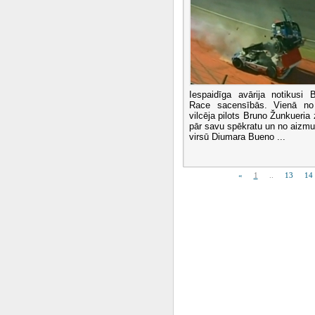
Iespaidīga avārija notikusi B
Race sacensībās. Vienā no
vilcēja pilots Bruno Žunkueria 
pār savu spēkratu un no aizmu
virsū Diumara Bueno ...
«
1
..
13
14