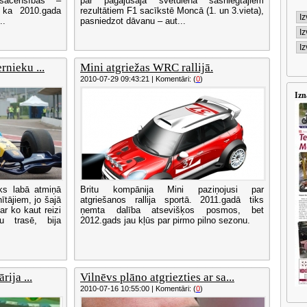
 sacensības –
par pagājušajā svētdienā sasniegtajiem
, ka 2010.gada
rezultātiem F1 sacīkstē Moncā (1. un 3.vieta),
..
pasniedzot dāvanu – aut...
rnieku ...
Mini atgriežas WRC rallijā.
2010-07-29 09:43:21 | Komentāri: (
0
)
Izn
ks labā atmiņā
Britu kompānija Mini paziņojusi par
ītājiem, jo šajā
atgriešanos rallija sportā. 2011.gadā tiks
ar ko kaut reizi
ņemta dalība atsevišķos posmos, bet
u trasē, bija
2012.gads jau kļūs par pirmo pilno sezonu.
rija ...
Vilnēvs plāno atgriezties ar sa...
2010-07-16 10:55:00 | Komentāri: (
0
)