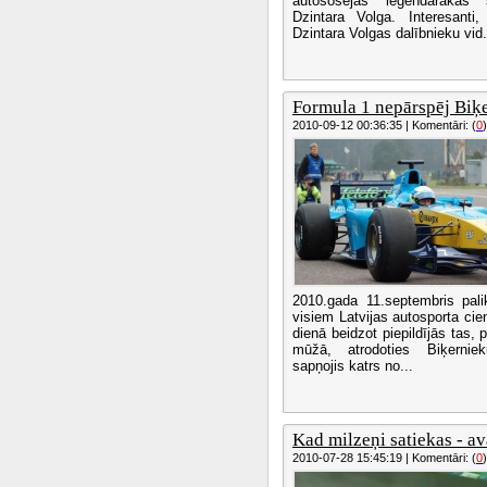
autošosejas leģendārākās
Dzintara Volga. Interesanti
Dzintara Volgas dalībnieku vid.
Formula 1 nepārspēj Biķe
2010-09-12 00:36:35 | Komentāri: (
0
)
2010.gada 11.septembris pali
visiem Latvijas autosporta cien
dienā beidzot piepildījās tas, p
mūžā, atrodoties Biķerniek
sapņojis katrs no...
Kad milzeņi satiekas - avā
2010-07-28 15:45:19 | Komentāri: (
0
)