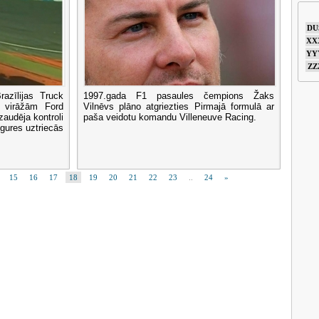
DU
XX
YY
ZZ
razīlijas Truck
1997.gada F1 pasaules čempions Žaks
 virāžām Ford
Vilnēvs plāno atgriezties Pirmajā formulā ar
zaudēja kontroli
paša veidotu komandu Villeneuve Racing.
gures uztriecās
15
16
17
18
19
20
21
22
23
..
24
»