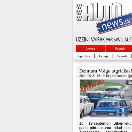
Latvijā
Pasaulē
|
|
Reportāža
Latvijā
Pasaulē
Dzintara Volga atgriežas
2010-09-21 15:19:16 | Komentāri: (
5
)
18., 19.septembrī Biķerniek
gadu pārtraukuma atkal noris