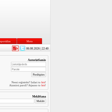
eportāžas
Moto
06.08.2026 | 22:40
Autorizēšanās
Neesi reģistrēts? Izdari to
šeit
!
Aizmirsi paroli? Atjauno to
šeit
!
Meklēšana