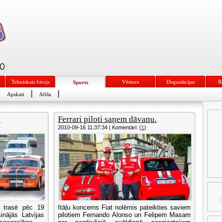
Tehniskais birojs
Vēsture
Degustācijas
R
Sports
|
|
|
Apskati
Afiša
!
Ferrari piloti saņem dāvanu.
2010-09-16 11:37:34 | Komentāri: (
1
)
u trasē pēc 19
Itāļu koncerns Fiat nolēmis pateikties saviem
inājās Latvijas
pilotiem Fernando Alonso un Felipem Masam