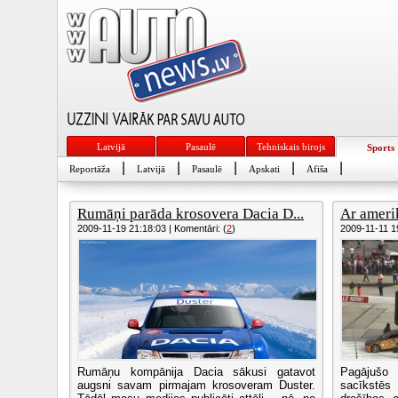
Latvijā
Pasaulē
Tehniskais birojs
Sports
|
|
|
|
|
Reportāža
Latvijā
Pasaulē
Apskati
Afiša
Rumāņi parāda krosovera Dacia D...
Ar ameri
2009-11-19 21:18:03 | Komentāri: (
2
)
2009-11-11 19
Rumāņu kompānija Dacia sākusi gatavot
Pagājušo
augsni savam pirmajam krosoveram Duster.
sacīkstē