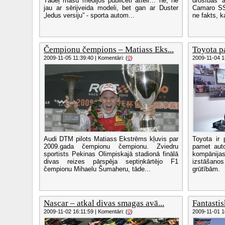
Tādēļ masu medijos publicēti attēli… nē, ne
drošības a
jau ar sērijveida modeli, bet gan ar Duster
Camaro SS
„ledus versiju” - sporta autom...
ne fakts, k
Čempionu čempions – Matiass Eks...
Toyota pa
2009-11-05 11:39:40 | Komentāri: (
0
)
2009-11-04 15
Audi DTM pilots Matiass Ekstrēms kļuvis par
Toyota ir 
2009.gada čempionu čempionu. Zviedru
pamet aut
sportists Pekinas Olimpiskajā stadionā finālā
kompānija
divas reizes pārspēja septiņkārtējo F1
izstāšanos
čempionu Mihaelu Šumaheru, tāde...
grūtībām.
Nascar – atkal divas smagas avā...
Fantastis
2009-11-02 16:11:59 | Komentāri: (
0
)
2009-11-01 10