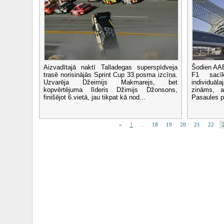
Aizvadītajā naktī Talladegas superspīdveja
Šodien AAE
trasē norisinājās Sprint Cup 33.posma izcīņa.
F1 sacī
Uzvarēja Džeimijs Makmarejs, bet
individuā
kopvērtējuma līderis Džimijs Džonsons,
zināms, at
finišējot 6.vietā, jau tikpat kā nod...
Pasaules p
«
1
..
18
19
20
21
22