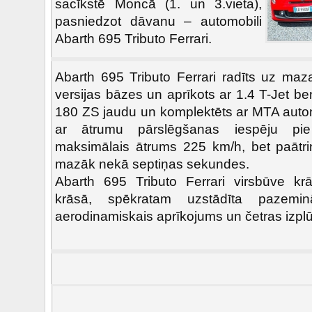
sacīkstē Moncā (1. un 3.vieta),
pasniedzot dāvanu – automobili
Abarth 695 Tributo Ferrari.
Abarth 695 Tributo Ferrari radīts uz maz
versijas bāzes un aprīkots ar 1.4 T-Jet be
180 ZS jaudu un komplektēts ar MTA aut
ar ātrumu pārslēgšanas iespēju pie
maksimālais ātrums 225 km/h, bet paātr
mazāk nekā septiņas sekundes.
Abarth 695 Tributo Ferrari virsbūve kr
krāsā, spēkratam uzstādīta pazeminā
aerodinamiskais aprīkojums un četras izpl