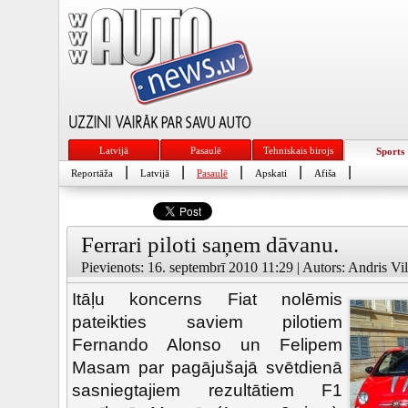
Latvijā
Pasaulē
Tehniskais birojs
Sports
|
|
|
|
|
Reportāža
Latvijā
Pasaulē
Apskati
Afiša
Ferrari piloti saņem dāvanu.
Pievienots: 16. septembrī 2010 11:29 | Autors: Andris Vil
Itāļu koncerns Fiat nolēmis
pateikties saviem pilotiem
Fernando Alonso un Felipem
Masam par pagājušajā svētdienā
sasniegtajiem rezultātiem F1