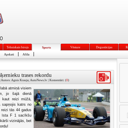
Tehniskais birojs
Vēsture
Degustācijas
R
Sports
|
|
|
Apskati
Afiša
ķernieku trases rekordu
| Autors: Agnis Krauja; AutoNews.lv | Komentāri: (
0
)
 labā atmiņā visiem
iem, jo šajā dienā
o kaut reizi mūžā,
a sapņojis katrs no
 reizi tās 44 gadus
m īsta F 1 sacīkšu
ārši vizinājās, bet
ordu!