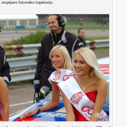
ās iespējami līdzenāko trajektoriju.