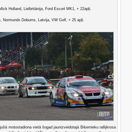
ick Holland, Lielbritānija, Ford Escort MK1, + 22apļi.
s, Normunds Dobums, Latvija, VW Golf, + 25 apļi.
ušā motostadiona vietā šogad jaunizveidotajā Biķernieku rallijkrosa