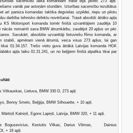
turības sacensību laikā komandām trasē bija jāveic 273 apļi.
ciešams vairāk par astoņām stundām. Izturības sacensību rezultātus
et arī pareiza komandas taktika degvielas uzpildei, riepu un pilotu
ķu darbība tehnisko defektu novēršanai. Trasē absolūti ātrāko apļa
ļģu KS Motorsport komanda tomēr finišā uzvarētājiem zaudēja 10
tai nācās nomainīt sava BMW ātrumkārbu, zaudējot 20 apļus un pēc
anos. Savukārt, absolūtie uzvarētāji lietuviešu Rimo komanda, ar
tabili, apmēram vienā ātrumā, veica visus 273 apļus, lai gan
ja tikai 01:34.157. Trešo vietu guva ātrākā Latvijas komanda HGK
labāko apļa laiku 01:31.241, un no beļģiem finišā atpalika tikai par
ultāti
s Vitkauskas, Lietuva, BMW 330 D, 273 apļi.
ys, Benny Smets, Beļģija, BMW Silhouette, + 10 apļi.
, Mārtiņš Kalniņš, Egons Lapiņš, Latvija, BMW 320, + 11 apļi.
as Bogusevicius, Kestutis Vilkas, Darius Vilimas, Dainius
I, + 18 apļi.