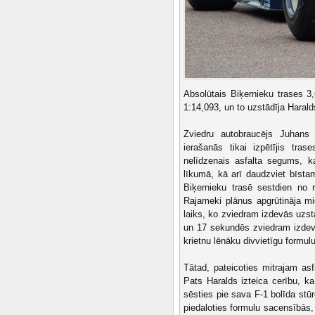
Absolūtais Biķernieku trases 
1:14,093, un to uzstādīja Harald
Zviedru autobraucējs Juhans 
ierašanās tikai izpētījis tras
nelīdzenais asfalta segums, k
līkumā, kā arī daudzviet bīstam
Biķernieku trasē sestdien no 
Rajameki plānus apgrūtināja mi
laiks, ko zviedram izdevās uzst
un 17 sekundēs zviedram izdevā
krietnu lēnāku divvietīgu formulu
Tātad, pateicoties mitrajam as
Pats Haralds izteica cerību, k
sēsties pie sava F-1 bolīda stū
piedaloties formulu sacensībās,