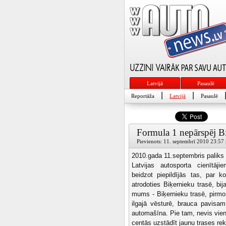
Latvijā
Pasaulē
|
|
Reportāža
Latvijā
Pasaulē
Formula 1 nepārspēj Bi
Pievienots: 11. septembrī 2010 23:57 
2010.gada 11.septembris paliks
Latvijas autosporta cienītāj
beidzot piepildījās tas, par k
atrodoties Biķernieku trasē, bij
mums - Biķernieku trasē, pirmo
ilgajā vēsturē, brauca pavisa
automašīna. Pie tam, nevis vienk
centās uzstādīt jaunu trases rek