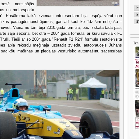
rasē norisinājās
bas un motorsporta
. Pasākuma laikā ikvienam interesentam bija iespēja vērot gan
nikas paraugdemonstrējumus, gan arī kaut ko līdz šim nebijušu –
nuviet. Viena no tām bija 2010.gada formula, pēc izskata tāda pati,
artē šajā sezonā, bet otra – 2004.gada formula, ar kuru savulaik F1
 Trulli. Tieši ar šo 2004.gada "Renault F1 R24" formulu sestdien rīta
Izn
ses apļa rekordu mēģināja uzstādīt zviedru autobraucējs Juhans
 sacīkšu mašīnas un piedalās vēsturisko automašīnu sacensībās