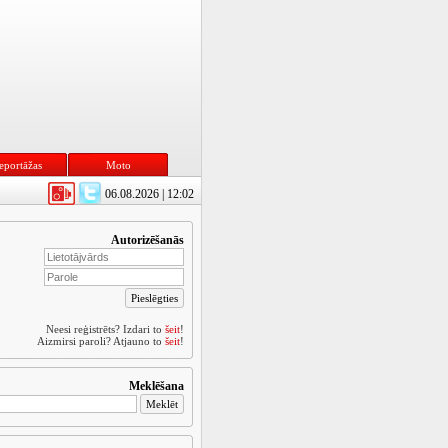
eportāžas
Moto
06.08.2026 | 12:02
Autorizēšanās
Neesi reģistrēts? Izdari to
šeit
!
Aizmirsi paroli? Atjauno to
šeit
!
Meklēšana