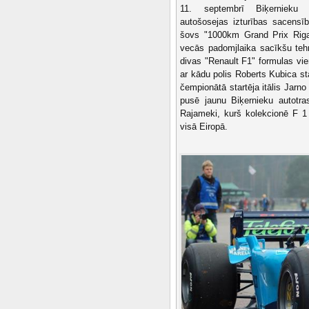
11. septembrī Biķernieku t
autošosejas izturības sacensī
šovs "1000km Grand Prix Riga"
vecās padomjlaika sacīkšu teh
divas "Renault F1" formulas vie
ar kādu polis Roberts Kubica st
čempionātā startēja itālis Jarno
pusē jaunu Biķernieku autotra
Rajameki, kurš kolekcionē F 1
visā Eiropā.