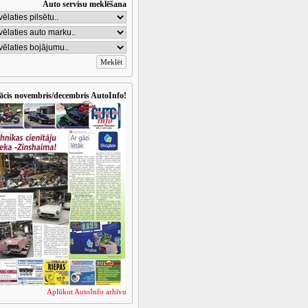
Auto servisu meklēšana
ācis novembris/decembris AutoInfo!
Aplūkot AutoInfo arhīvu