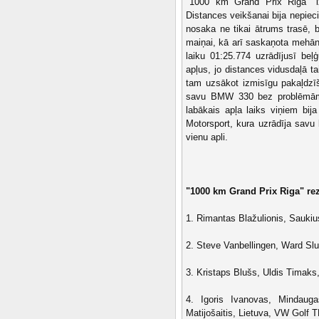
"1000 km Grand Prix Riga" iz
Distances veikšanai bija nepie
nosaka ne tikai ātrums trasē, b
maiņai, kā arī saskaņota mehāni
laiku 01:25.774 uzrādījusī be
apļus, jo distances vidusdaļā 
tam uzsākot izmisīgu pakaļdzīš
savu BMW 330 bez problēmām s
labākais apļa laiks viņiem bi
Motorsport, kura uzrādīja savu 
vienu apli.
"1000 km Grand Prix Riga" rez
1. Rimantas Blažulionis, Saukiu
2. Steve Vanbellingen, Ward Slu
3. Kristaps Blušs, Uldis Timaks
4. Igoris Ivanovas, Mindaug
Matijošaitis, Lietuva, VW Golf TD