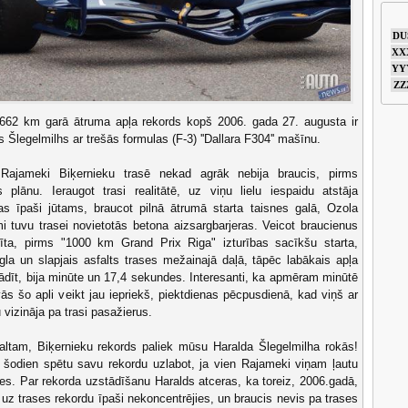
DU
XX
YY
ZZ
3,662 km garā ātruma apļa rekords kopš 2006. gada 27. augusta ir
s Šlegelmilhs ar trešās formulas (F-3) ''Dallara F304'' mašīnu.
Rajameki Biķernieku trasē nekad agrāk nebija braucis, pirms
es plānu. Ieraugot trasi realitātē, uz viņu lielu iespaidu atstāja
as īpaši jūtams, braucot pilnā ātrumā starta taisnes galā, Ozola
i tuvu trasei novietotās betona aizsargbarjeras. Veicot braucienus
rīta, pirms "1000 km Grand Prix Riga" izturības sacīkšu starta,
gla un slapjais asfalts trases mežainajā daļā, tāpēc labākais apļa
ādīt, bija minūte un 17,4 sekundes. Interesanti, ka apmēram minūtē
s šo apli veikt jau iepriekš, piektdienas pēcpusdienā, kad viņš ar
 vizināja pa trasi pasažierus.
faltam, Biķernieku rekords paliek mūsu Haralda Šlegelmilha rokās!
a šodien spētu savu rekordu uzlabot, ja vien Rajameki viņam ļautu
res. Par rekorda uzstādīšanu Haralds atceras, ka toreiz, 2006.gadā,
 uz trases rekordu īpaši nekoncentrējies, un braucis nevis pa trases