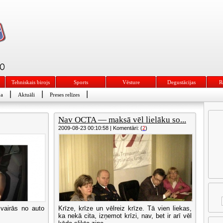
Tehniskais birojs
Sports
Vēsture
Degustācijas
R
|
|
|
ba
Aktuāli
Preses relīzes
Nav OCTA — maksā vēl lielāku so...
2009-08-23 00:10:58 | Komentāri: (
2
)
zvairās no auto
Krīze, krīze un vēlreiz krīze. Tā vien liekas,
ka nekā cita, izņemot krīzi, nav, bet ir arī vēl