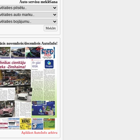
Auto servisu meklēšana
ācis novembris/decembris AutoInfo!
Aplūkot AutoInfo arhīvu