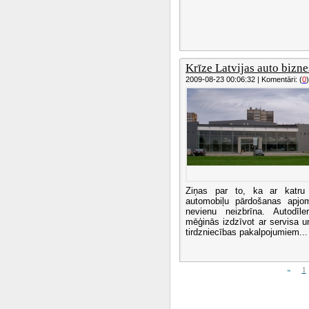
Krīze Latvijas auto bizne
2009-08-23 00:06:32 | Komentāri: (
0
)
Ziņas par to, ka ar katru
automobiļu pārdošanas apjomi
nevienu neizbrīna. Autodīler
mēģinās izdzīvot ar servisa u
tirdzniecības pakalpojumiem...
«
1