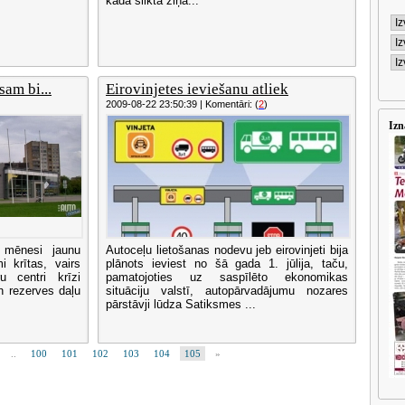
kāda slikta ziņa...
sam bi...
Eirovinjetes ieviešanu atliek
2009-08-22 23:50:39 | Komentāri: (
2
)
Izn
 mēnesi jaunu
Autoceļu lietošanas nodevu jeb eirovinjeti bija
 krītas, vairs
plānots ieviest no šā gada 1. jūlija, taču,
u centri krīzi
pamatojoties uz saspīlēto ekonomikas
n rezerves daļu
situāciju valstī, autopārvadājumu nozares
pārstāvji lūdza Satiksmes ...
..
100
101
102
103
104
105
»