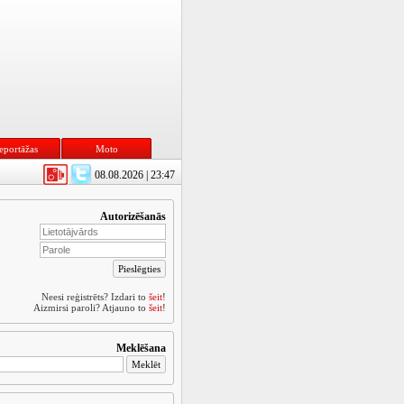
eportāžas
Moto
08.08.2026 | 23:47
Autorizēšanās
Neesi reģistrēts? Izdari to
šeit
!
Aizmirsi paroli? Atjauno to
šeit
!
Meklēšana