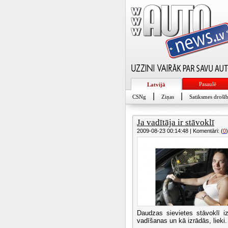
Pasaulē
Latvijā
|
|
CSNg
Ziņas
Satiksmes drošī
Ja vadītāja ir stāvoklī
2009-08-23 00:14:48 | Komentāri: (
0
)
Daudzas sievietes stāvoklī i
vadīšanas un kā izrādās, lieki.