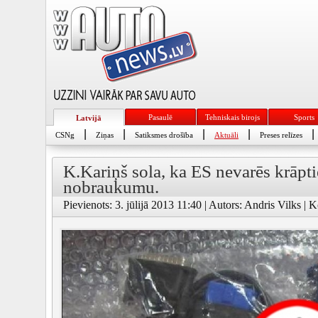
Pasaulē
Tehniskais birojs
Sports
Latvijā
|
|
|
|
|
CSNg
Ziņas
Satiksmes drošība
Aktuāli
Preses relīzes
K.Kariņš sola, ka ES nevarēs krāpti
nobraukumu.
Pievienots: 3. jūlijā 2013 11:40 | Autors: Andris Vilks | 