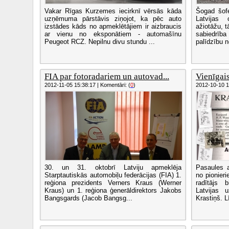
Vakar Rīgas Kurzemes iecirknī vērsās kāda
Šogad šof
uzņēmuma pārstāvis ziņojot, ka pēc auto
Latvijas 
izstādes kāds no apmeklētājiem ir aizbraucis
ažiotāžu, t
ar vienu no eksponātiem - automašīnu
sabiedrība
Peugeot RCZ. Nepilnu divu stundu ...
palīdzību n
FIA par fotoradariem un autovad...
Vienīgais
2012-11-05 15:38:17 | Komentāri: (
0
)
2012-10-10 10
30. un 31. oktobrī Latviju apmeklēja
Pasaules a
Starptautiskās automobiļu federācijas (FIA) 1.
no pionier
reģiona prezidents Verners Kraus (Werner
radītājs 
Kraus) un 1. reģiona ģenerāldirektors Jakobs
Latvijas 
Bangsgards (Jacob Bangsg...
Krastiņš. L