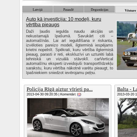
Latvijā
Pasaulē
Degustācijas
Vēsture
Auto kā investīcija: 10 modeļi, kuru
vērtība pieaugs
Daži ļaudis iegulda naudu akcijās un
nekustamajā īpašumā. Savukārt citi –
automašīnās. Lai arī ieguldīšana ir riskanta,
izvēloties pareizo modeli, ilgtermiņā iespējams
krietni nopelnīt. Spēkrati, kuru vērtība ilgtermiņā
pieaug, parasti ir reti, ekskluzīvi un uzturēti labā
tehniskā un vizuālā stāvoklī. carVertical
automašīnu eksperti izveidojuši transportlīdzekļu
sarakstu, kuru vērtība nākotnē varētu pieaugt, to
īpašniekiem sniedzot ievērojamu peļņu.
Policija Rīgā aiztur vīrieti pa...
Balta - La
2013-04-30 09:20:35 | Komentāri: (
0
)
2013-03-20 10