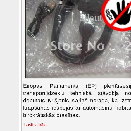
Eiropas Parlaments (EP) plenārsesij
transportlīdzekļu tehniskā stāvokļa
deputāts Krišjānis Kariņš norāda, ka izst
krāpšanās iespējas ar automašīnu nobra
birokrātiskās prasības.
Lasīt vairāk..