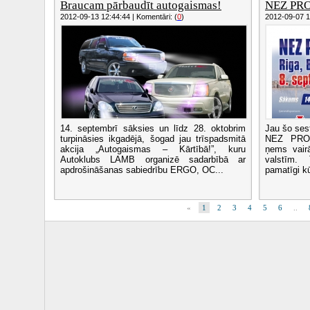
Braucam pārbaudīt autogaismas!
NEZ PRO 
2012-09-13 12:44:44 | Komentāri: (
0
)
2012-09-07 16
14. septembrī sāksies un līdz 28. oktobrim
Jau šo sest
turpināsies ikgadējā, šogad jau trīspadsmitā
NEZ PRO d
akcija „Autogaismas – Kārtībā!”, kuru
ņems vair
Autoklubs LAMB organizē sadarbībā ar
valstīm.
apdrošināšanas sabiedrību ERGO, OC...
pamatīgi kū
«
1
2
3
4
5
6
..