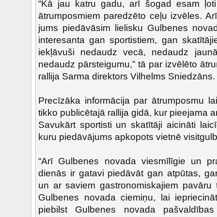
“Kā jau katru gadu, arī šogad esam ļoti 
ātrumposmiem paredzēto ceļu izvēles. Arī
jums piedāvāsim lielisku Gulbenes nova
interesanta gan sportistiem, gan skatīt
iekļāvuši nedaudz vecā, nedaudz jaun
nedaudz pārsteigumu,” tā par izvēlēto ātr
rallija Sarma direktors Vilhelms Sniedzāns.
Precīzāka informācija par ātrumposmu l
tikko publicētajā rallija gidā, kur pieejama 
Savukārt sportisti un skatītāji aicināti lai
kuru piedāvājums apkopots vietnē visitgulb
“Arī Gulbenes novada viesmīlīgie un pr
dienās ir gatavi piedāvāt gan atpūtas, g
un ar saviem gastronomiskajiem pavāru ta
Gulbenes novada ciemiņu, lai iepriecin
piebilst Gulbenes novada pašvaldības