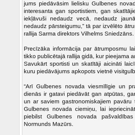
jums piedāvāsim lielisku Gulbenes nova
interesanta gan sportistiem, gan skatīt
iekļāvuši nedaudz vecā, nedaudz jaun
nedaudz pārsteigumu,” tā par izvēlēto ātr
rallija Sarma direktors Vilhelms Sniedzāns.
Precīzāka informācija par ātrumposmu l
tikko publicētajā rallija gidā, kur pieejama 
Savukārt sportisti un skatītāji aicināti lai
kuru piedāvājums apkopots vietnē visitgulb
“Arī Gulbenes novada viesmīlīgie un pr
dienās ir gatavi piedāvāt gan atpūtas, g
un ar saviem gastronomiskajiem pavāru ta
Gulbenes novada ciemiņu, lai iepriecin
piebilst Gulbenes novada pašvaldības
Normunds Mazūrs.