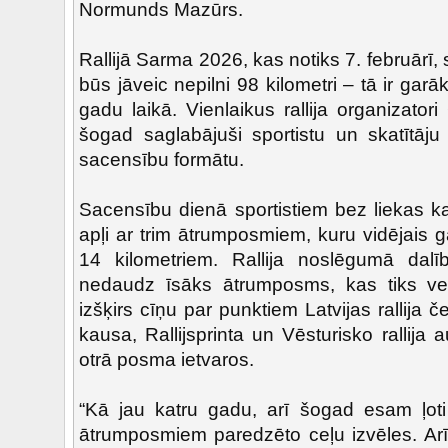
Normunds Mazūrs.
Rallijā Sarma 2026, kas notiks 7. februārī
būs jāveic nepilni 98 kilometri – tā ir gar
gadu laikā. Vienlaikus rallija organizato
šogad saglabājuši sportistu un skatītāju
sacensību formātu.
Sacensību dienā sportistiem bez liekas k
apļi ar trim ātrumposmiem, kuru vidējais
14 kilometriem. Rallija noslēgumā dalī
nedaudz īsāks ātrumposms, kas tiks veik
izšķirs cīņu par punktiem Latvijas rallija če
kausa, Rallijsprinta un Vēsturisko rallija
otrā posma ietvaros.
“Kā jau katru gadu, arī šogad esam ļoti 
ātrumposmiem paredzēto ceļu izvēles. Arī