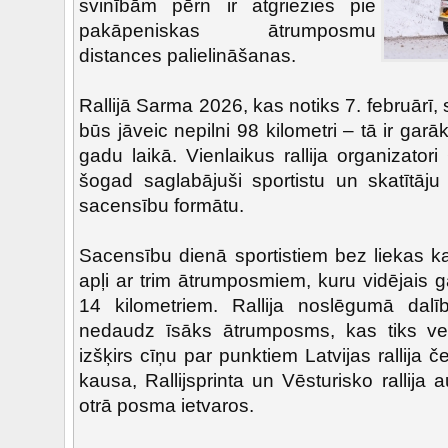
svinībām pērn ir atgriezies pie
pakāpeniskas ātrumposmu
distances palielināšanas.
Rallijā Sarma 2026, kas notiks 7. februārī
būs jāveic nepilni 98 kilometri – tā ir gar
gadu laikā. Vienlaikus rallija organizato
šogad saglabājuši sportistu un skatītāju
sacensību formātu.
Sacensību dienā sportistiem bez liekas k
apļi ar trim ātrumposmiem, kuru vidējais
14 kilometriem. Rallija noslēgumā dalī
nedaudz īsāks ātrumposms, kas tiks veik
izšķirs cīņu par punktiem Latvijas rallija če
kausa, Rallijsprinta un Vēsturisko rallija
otrā posma ietvaros.