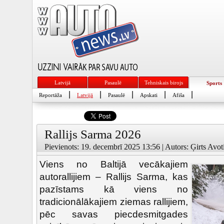
Latvijā
Pasaulē
Tehniskais birojs
Sports
|
|
|
|
|
Reportāža
Latvijā
Pasaulē
Apskati
Afiša
Rallijs Sarma 2026
Pievienots: 19. decembrī 2025 13:56 | Autors: Ģirts Avoti
Viens no Baltijā vecākajiem
autorallijiem – Rallijs Sarma, kas
pazīstams kā viens no
tradicionālākajiem ziemas rallijiem,
pēc savas piecdesmitgades