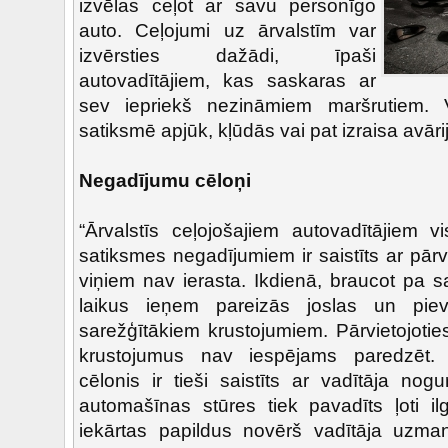
izvēlas ceļot ar savu personīgo
auto. Ceļojumi uz ārvalstīm var
izvērsties dažādi, īpaši
autovadītājiem, kas saskaras ar
sev iepriekš nezināmiem maršrutiem. 
satiksmē apjūk, kļūdās vai pat izraisa avāri
Negadījumu cēloņi
“Ārvalstīs ceļojošajiem autovadītājiem v
satiksmes negadījumiem ir saistīts ar pār
viņiem nav ierasta. Ikdienā, braucot pa s
laikus ieņem pareizās joslas un pie
sarežģītākiem krustojumiem. Pārvietojoties
krustojumus nav iespējams paredzēt.
cēlonis ir tieši saistīts ar vadītāja no
automašīnas stūres tiek pavadīts ļoti ilg
iekārtas papildus novērš vadītāja uzman