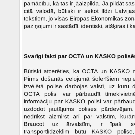
pamācību, kā tas ir jāaizpilda. Ja pildāt 
citā valodā, būtiski ir sekot līdzi Latvi
tekstiem, jo visās Eiropas Ekonomikas zona
paziņojumi ir sastādīti identiski, atšķiras tik
Svarīgi fakti par OCTA un KASKO polisē
Būtiski atcerēties, ka OCTA un KASKO ne
Pirms došanās ceļojumā šoferīšiem nepie
izvēlētā polise darbojas valstī, uz kuru 
OCTA polisi var pārbaudīt tīmekļvie
informāciju par KASKO polisi var pārbaudī
uzdodot jautājums polises pārdevējam. 
nedrīkst aizmirst arī par valstīm, kurā
Braucot uz ārvalstīm, ir īpaši sva
transportlīdzeklim būtu KASKO polis