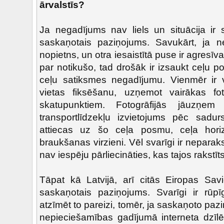
ārvalstīs?
Ja negadījums nav liels un situācija ir s
saskaņotais paziņojums. Savukārt, ja ne
nopietns, un otra iesaistītā puse ir agresīv
par notikušo, tad drošāk ir izsaukt ceļu pol
ceļu satiksmes negadījumu. Vienmēr ir v
vietas fiksēšanu, uzņemot vairākas fo
skatupunktiem. Fotogrāfijās jāuzņem
transportlīdzekļu izvietojums pēc sadu
attiecas uz šo ceļa posmu, ceļa hori
braukšanas virzieni. Vēl svarīgi ir nepara
nav iespēju pārliecināties, kas tajos rakstīts
Tāpat kā Latvijā, arī citās Eiropas Savi
saskaņotais paziņojums. Svarīgi ir rūpīg
atzīmēt to pareizi, tomēr, ja saskaņoto pazi
nepieciešamības gadījumā interneta dzīlē