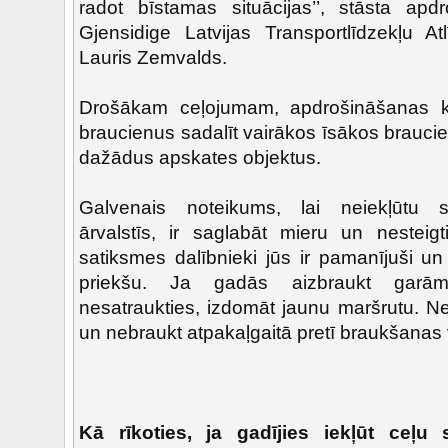
radot bīstamas situācijas’’, stāsta ap
Gjensidige Latvijas Transportlīdzekļu At
Lauris Zemvalds.
Drošākam ceļojumam, apdrošināšanas k
braucienus sadalīt vairākos īsākos brauci
dažādus apskates objektus.
Galvenais noteikums, lai neiekļūtu 
ārvalstīs, ir saglabāt mieru un nesteigt
satiksmes dalībnieki jūs ir pamanījuši un
priekšu. Ja gadās aizbraukt garām
nesatraukties, izdomāt jaunu maršrutu. N
un nebraukt atpakaļgaitā pretī braukšanas 
Kā rīkoties, ja gadījies iekļūt ceļu