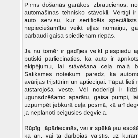
Pirms došanās garākos izbraucienos, notei
automašīnas tehnisko stāvokli. Vērtīgi i
auto servisu, kur sertificēts speciālist
nepieciešamību veikt eļļas nomaiņu, gai
pārbaudi gaisa spiedienam riepās.
Ja nu tomēr ir gadījies veikt piespiedu a
būtiski pārliecināties, ka auto ir aprīk
ekipējumu, lai stāvēšana ceļa malā b
Satiksmes noteikumi paredz, ka automaš
avārijas trijstūrim un aptieciņai. Tāpat lie
atstarojoša veste. Vēl noderīgi ir līd
ugunsdzēšamo aparātu, gaisa pumpi, lai
uzpumpēt jebkurā ceļa posmā, kā arī degvi
ja neplānoti beigusies degviela.
Rūpīgi jāpārliecinās, vai ir spēkā jau eso
kā arī, vai tā darbojas valstīs, uz kurā