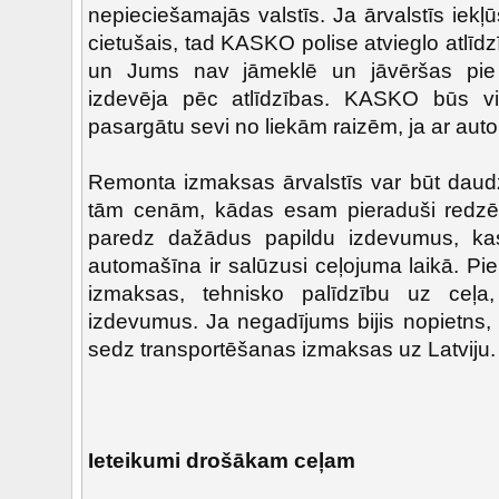
nepieciešamajās valstīs. Ja ārvalstīs iek
cietušais, tad KASKO polise atvieglo atlī
un Jums nav jāmeklē un jāvēršas pie
izdevēja pēc atlīdzības. KASKO būs vis
pasargātu sevi no liekām raizēm, ja ar aut
Remonta izmaksas ārvalstīs var būt daud
tām cenām, kādas esam pieraduši redzēt
paredz dažādus papildu izdevumus, kas 
automašīna ir salūzusi ceļojuma laikā. P
izmaksas, tehnisko palīdzību uz ceļa,
izdevumus. Ja negadījums bijis nopietns,
sedz transportēšanas izmaksas uz Latviju.
Ieteikumi drošākam ceļam