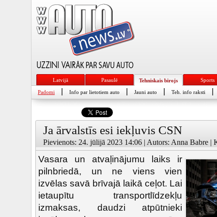
Latvijā
Pasaulē
Sports
Tehniskais birojs
|
|
|
|
Padomi
Info par lietotiem auto
Jauni auto
Teh. info raksti
Ja ārvalstīs esi iekļuvis CSN
Pievienots: 24. jūlijā 2023 14:06 | Autors: Anna Babre | 
Vasara un atvaļinājumu laiks ir
pilnbriedā, un ne viens vien
izvēlas savā brīvajā laikā ceļot. Lai
ietaupītu transportlīdzekļu
izmaksas, daudzi atpūtnieki