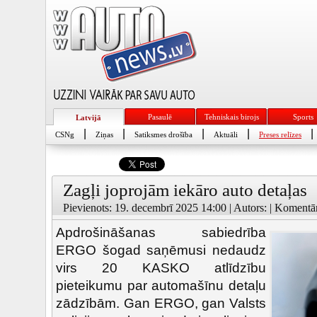
Pasaulē
Tehniskais birojs
Sports
Latvijā
|
|
|
|
|
CSNg
Ziņas
Satiksmes drošība
Aktuāli
Preses relīzes
Zagļi joprojām iekāro auto detaļas
Pievienots: 19. decembrī 2025 14:00 | Autors: | Komentār
Apdrošināšanas sabiedrība
ERGO šogad saņēmusi nedaudz
virs 20 KASKO atlīdzību
pieteikumu par automašīnu detaļu
zādzībām. Gan ERGO, gan Valsts