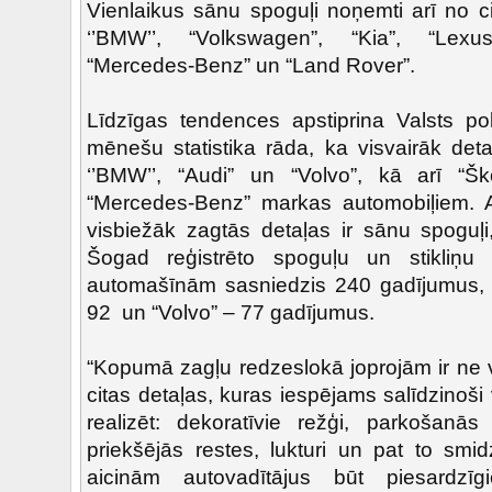
Vienlaikus sānu spoguļi noņemti arī no 
‘’BMW’’, “Volkswagen”, “Kia”, “Lexus
“Mercedes-Benz” un “Land Rover”.
Līdzīgas tendences apstiprina Valsts pol
mēnešu statistika rāda, ka visvairāk deta
‘’BMW’’, “Audi” un “Volvo”, kā arī “Š
“Mercedes-Benz” markas automobiļiem. Ar
visbiežāk zagtās detaļas ir sānu spoguļi,
Šogad reģistrēto spoguļu un stikliņu
automašīnām sasniedzis 240 gadījumus, 
92 un “Volvo” – 77 gadījumus.
“Kopumā zagļu redzeslokā joprojām ir ne v
citas detaļas, kuras iespējams salīdzinoši
realizēt: dekoratīvie režģi, parkošanās 
priekšējās restes, lukturi un pat to smi
aicinām autovadītājus būt piesardzīg