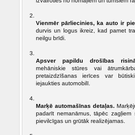
izvairoties no nomaļiem un tumšiem ra
Vienmēr pārliecinies, ka auto ir pie
durvis un logus ikreiz, kad pamet tran
neilgu brīdi.
Apsver papildu drošības risin
mehāniskie stūres vai ātrumkārb
pretaizdzīšanas ierīces var būtis
iejaukties automobilī.
Marķē automašīnas detaļas.
Marķēju
padarīt nemanāmus, tāpēc zagļiem 
pievilcīgas un grūtāk realizējamas.