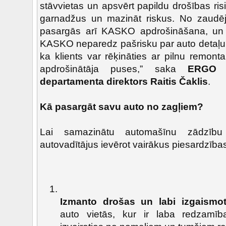
stāvvietas un apsvērt papildu drošības ris
garnadžus un mazināt riskus. No zaudēj
pasargās arī KASKO apdrošināšana, un 
KASKO neparedz pašrisku par auto detaļu
ka klients var rēķināties ar pilnu remo
apdrošinātāja puses,” saka
ERGO R
departamenta direktors Raitis Čaklis
.
Kā pasargāt savu auto no zagļiem?
Lai samazinātu automašīnu zādzību
autovadītājus ievērot vairākus piesardzīb
Izmanto drošas un labi izgaismot
auto vietās, kur ir laba redzamīb