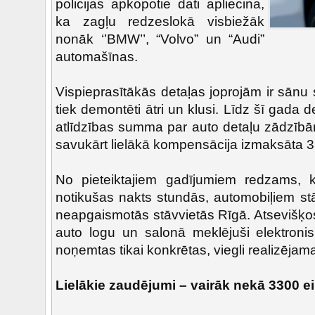
policijas apkopotie dati apliecina,
ka zagļu redzeslokā visbiežāk
nonāk ‘’BMW’’, “Volvo” un “Audi”
automašīnas.
Vispieprasītākās detaļas joprojām ir sānu s
tiek demontēti ātri un klusi. Līdz šī gad
atlīdzības summa par auto detaļu zādzībām
savukārt lielākā kompensācija izmaksāta 
No pieteiktajiem gadījumiem redzams, k
notikušas nakts stundās, automobiļiem stā
neapgaismotās stāvvietās Rīgā. Atsevišķos
auto logu un salonā meklējuši elektronisk
noņemtas tikai konkrētas, viegli realizēja
Lielākie zaudējumi – vairāk nekā 3300 ei