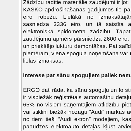
Zādzību radītie materiālie zaudējumi ir ļoti 
KASKO apdrošināšanas gadījumos tie pār
eiro robežu. Lielākā no izmaksātaj
sasniedza 3336 eiro, un tā saistīta 
elektroniskā spidometra zādzību. Tāpat
zaudējumu apmērs pārsniedza 2600 eiro,
un priekšējo lukturu demontāžas. Pat salīd
piemēram, viena spoguļa noņemšana var ra
lielas izmaksas.
Interese par sānu spoguļiem paliek nem
ERGO dati rāda, ka sānu spoguļu un to sti
ir visbiežāk reģistrētais automašīnu detaļ
65% no visiem saņemtajiem atlīdzību pie
vai stikliņi biežāk nozagti “Audi” markas
no tiem tieši “Audi e-tron” modeļiem, ka
paaudzes elektroauto detaļas kļūst arvie