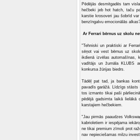
Pēdējās desmitgadēs tam vislab
hečbeki jeb hot hatch, taču p
karstie krosoveri jau šobrīd var
benzīngalvu emocionālās alkas
Ar Ferrari bērnus uz skolu ne
"Tehniski un praktiski ar Ferra
sēņot vai vest bērnus uz skolu
ikdienā izvēlas automašīnas, 
vadītājs un žurnāla KLUBS au
konkursa žūrijas biedrs.
Tādēļ pat tad, ja bankas konta
pavadīs garāžā. Līdzīgs stāsts 
tos izmanto tikai paši pārliecin
pēdējā gadsimta laikā lielākā
karstajiem hečbekiem.
"Jau pirmās paaudzes Volkswag
kabrioletiem ir iespējama iekār
ne tikai premium zīmoli prot raž
nav nepieciešamas milzu investī