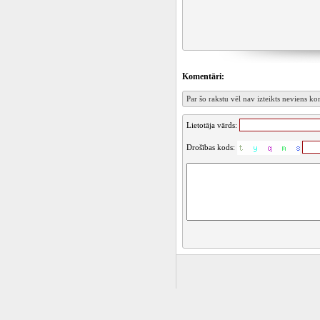
Komentāri:
Par šo rakstu vēl nav izteikts neviens k
Lietotāja vārds:
Drošības kods:
Kontakti
|
Info
|
Reklāma