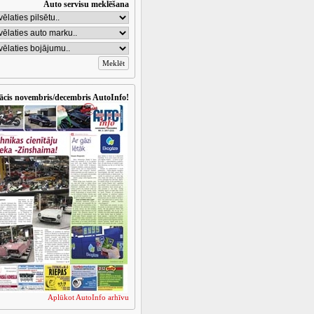
Auto servisu meklēšana
ācis novembris/decembris AutoInfo!
Aplūkot AutoInfo arhīvu