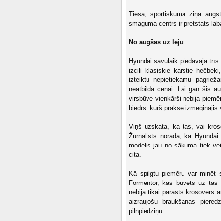
Tiesa, sportiskuma ziņā augst
smaguma centrs ir pretstats lab
No augšas uz leju
Hyundai savulaik piedāvāja trīs
izcili klasiskie karstie hečbe
izteiktu nepietiekamu pagriež
neatbilda cenai. Lai gan šis a
virsbūve vienkārši nebija piem
biedrs, kurš praksē izmēģinājis v
Viņš uzskata, ka tas, vai kroso
Žurnālists norāda, ka Hyundai 
modelis jau no sākuma tiek vei
cita.
Kā spilgtu piemēru var minēt 
Formentor, kas būvēts uz tās 
nebija tikai parasts krosovers 
aizraujošu braukšanas pieredz
pilnpiedziņu.