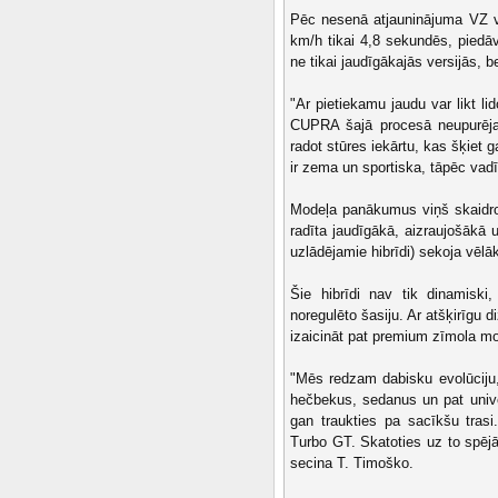
Pēc nesenā atjauninājuma VZ ver
km/h tikai 4,8 sekundēs, piedāv
ne tikai jaudīgākajās versijās, b
"Ar pietiekamu jaudu var likt l
CUPRA šajā procesā neupurēja 
radot stūres iekārtu, kas šķiet g
ir zema un sportiska, tāpēc vadī
Modeļa panākumus viņš skaidro
radīta jaudīgākā, aizraujošākā 
uzlādējamie hibrīdi) sekoja vēlā
Šie hibrīdi nav tik dinamiski
noregulēto šasiju. Ar atšķirīgu 
izaicināt pat premium zīmola 
"Mēs redzam dabisku evolūciju,
hečbekus, sedanus un pat unive
gan traukties pa sacīkšu tra
Turbo GT. Skatoties uz to spējā
secina T. Timoško.