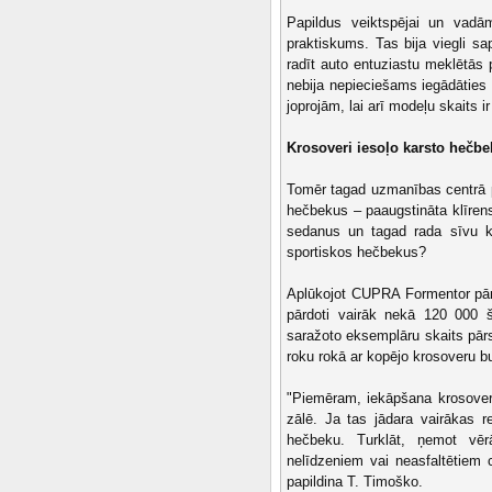
Papildus veiktspējai un vadām
praktiskums. Tas bija viegli s
radīt auto entuziastu meklētās 
nebija nepieciešams iegādāties
joprojām, lai arī modeļu skaits ir
Krosoveri iesoļo karsto hečbek
Tomēr tagad uzmanības centrā p
hečbekus – paaugstināta klīrens
sedanus un tagad rada sīvu ko
sportiskos hečbekus?
Aplūkojot CUPRA Formentor pārdo
pārdoti vairāk nekā 120 000 š
saražoto eksemplāru skaits pār
roku rokā ar kopējo krosoveru b
"Piemēram, iekāpšana krosoverā
zālē. Ja tas jādara vairākas re
hečbeku. Turklāt, ņemot vērā
nelīdzeniem vai neasfaltētiem c
papildina T. Timoško.