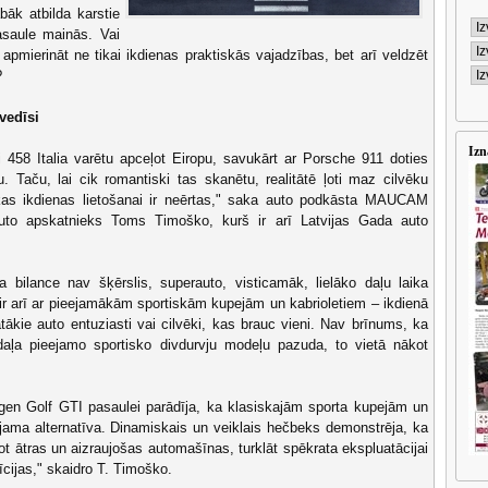
āk atbilda karstie
asaule mainās. Vai
 apmierināt ne tikai ikdienas praktiskās vajadzības, bet arī veldzēt
?
vedīsi
Izn
ri 458 Italia varētu apceļot Eiropu, savukārt ar Porsche 911 doties
. Taču, lai cik romantiski tas skanētu, realitātē ļoti maz cilvēku
kas ikdienas lietošanai ir neērtas," saka auto podkāsta MAUCAM
to apskatnieks Toms Timoško, kurš ir arī Latvijas Gada auto
 bilance nav šķērslis, superauto, visticamāk, lielāko daļu laika
ir arī ar pieejamākām sportiskām kupejām un kabrioletiem – ikdienā
ātākie auto entuziasti vai cilvēki, kas brauc vieni. Nav brīnums, ka
 daļa pieejamo sportisko divdurvju modeļu pazuda, to vietā nākot
en Golf GTI pasaulei parādīja, ka klasiskajām sporta kupejām un
ojama alternatīva. Dinamiskais un veiklais hečbeks demonstrēja, ka
ot ātras un aizraujošas automašīnas, turklāt spēkrata ekspluatācijai
cijas," skaidro T. Timoško.