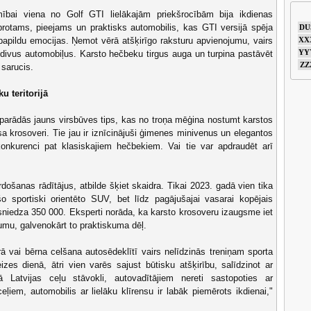
ībai viena no Golf GTI lielākajām priekšrocībām bija ikdienas
aprotams, pieejams un praktisks automobilis, kas GTI versijā spēja
DU
papildu emocijas. Ņemot vērā atšķirīgo raksturu apvienojumu, vairs
XX
YY
 divus automobiļus. Karsto hečbeku tirgus auga un turpina pastāvēt
ZZ
 sarucis.
u teritorijā
arādās jauns virsbūves tips, kas no troņa mēģina nostumt karstos
a krosoveri. Tie jau ir iznīcinājuši ģimenes minivenus un elegantos
nkurenci pat klasiskajiem hečbekiem. Vai tie var apdraudēt arī
šanas rādītājus, atbilde šķiet skaidra. Tikai 2023. gadā vien tika
o sportiski orientēto SUV, bet līdz pagājušajai vasarai kopējais
sniedza 350 000. Eksperti norāda, ka karsto krosoveru izaugsme iet
umu, galvenokārt to praktiskuma dēļ.
 vai bērna celšana autosēdeklītī vairs nelīdzinās treniņam sporta
izes dienā, ātri vien varēs sajust būtisku atšķirību, salīdzinot ar
 Latvijas ceļu stāvokli, autovadītājiem nereti sastopoties ar
eļiem, automobilis ar lielāku klīrensu ir labāk piemērots ikdienai,"