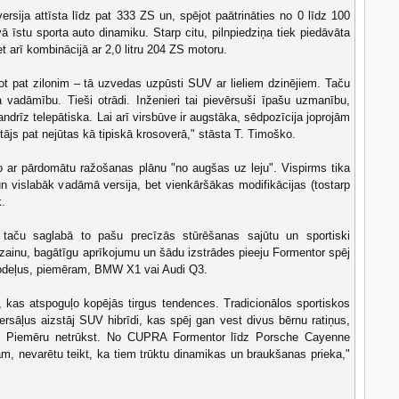
sija attīsta līdz pat 333 ZS un, spējot paātrināties no 0 līdz 100
ā īstu sporta auto dinamiku. Starp citu, pilnpiedziņa tiek piedāvāta
et arī kombinācijā ar 2,0 litru 204 ZS motoru.
idot pat zilonim – tā uzvedas uzpūsti SUV ar lieliem dzinējiem. Taču
vadāmību. Tieši otrādi. Inženieri tai pievērsuši īpašu uzmanību,
andrīz telepātiska. Lai arī virsbūve ir augstāka, sēdpozīcija joprojām
tājs pat nejūtas kā tipiskā krosoverā," stāsta T. Timoško.
 ar pārdomātu ražošanas plānu "no augšas uz leju". Vispirms tika
un vislabāk vadāmā versija, bet vienkāršākas modifikācijas (tostarp
k.
, taču saglabā to pašu precīzās stūrēšanas sajūtu un sportiski
dizainu, bagātīgu aprīkojumu un šādu izstrādes pieeju Formentor spēj
modeļus, piemēram, BMW X1 vai Audi Q3.
 kas atspoguļo kopējās tirgus tendences. Tradicionālos sportiskos
rsāļus aizstāj SUV hibrīdi, kas spēj gan vest divus bērnu ratiņus,
si. Piemēru netrūkst. No CUPRA Formentor līdz Porsche Cayenne
m, nevarētu teikt, ka tiem trūktu dinamikas un braukšanas prieka,"