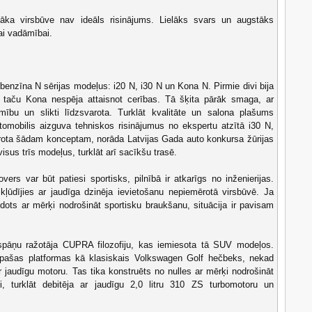
āka virsbūve nav ideāls risinājums. Lielāks svars un augstāks
ai vadāmībai.
 benzīna N sērijas modeļus: i20 N, i30 N un Kona N. Pirmie divi bija
ki, taču Kona nespēja attaisnot cerības. Tā šķita pārāk smaga, ar
amību un slikti līdzsvarota. Turklāt kvalitāte un salona plašums
utomobilis aizguva tehniskos risinājumus no ekspertu atzītā i30 N,
ērota šādam konceptam, norāda Latvijas Gada auto konkursa žūrijas
isus trīs modeļus, turklāt arī sacīkšu trasē.
vers var būt patiesi sportisks, pilnībā ir atkarīgs no inženierijas.
kļūdījies ar jaudīga dzinēja ievietošanu nepiemērotā virsbūvē. Ja
dots ar mērķi nodrošināt sportisku braukšanu, situācija ir pavisam
spāņu ražotāja CUPRA filozofiju, kas iemiesota tā SUV modeļos.
pašas platformas kā klasiskais Volkswagen Golf hečbeks, nekad
ar jaudīgu motoru. Tas tika konstruēts no nulles ar mērķi nodrošināt
i, turklāt debitēja ar jaudīgu 2,0 litru 310 ZS turbomotoru un