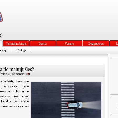
Tehniskais birojs
Sports
Vēsture
Degustācijas
R
|
|
ncepti
Tūnings
 tie mainījušies?
 Velocita | Komentāri: (
0
)
 spēkrati, kas pie
s emocijas, taču
vienmēr ir bijuši un
 sapnis. Tieši tāpēc
 lielāku uzmanību
urināt emocijas arī