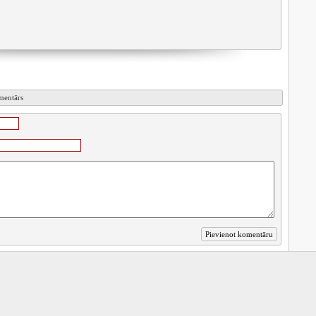
omentārs
Auto