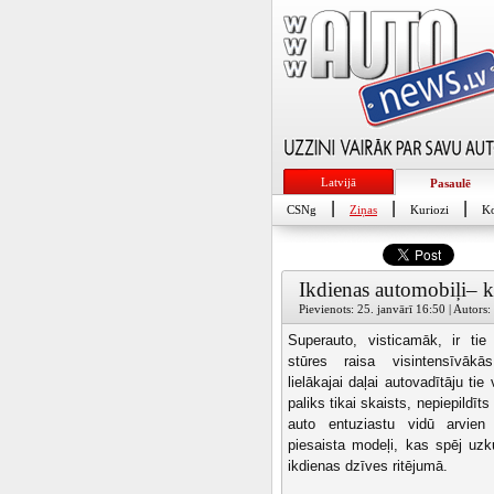
Latvijā
Pasaulē
|
|
|
CSNg
Ziņas
Kuriozi
Ko
Ikdienas automobiļi– kā
Pievienots: 25. janvārī 16:50 | Autors:
Superauto, visticamāk, ir tie
stūres raisa visintensīvākā
lielākajai daļai autovadītāju tie 
paliks tikai skaists, nepiepildīts
auto entuziastu vidū arvien
piesaista modeļi, kas spēj uzk
ikdienas dzīves ritējumā.