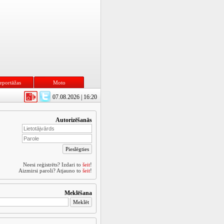
eportāžas
Moto
07.08.2026 | 16:20
Autorizēšanās
Neesi reģistrēts? Izdari to
šeit
!
Aizmirsi paroli? Atjauno to
šeit
!
Meklēšana