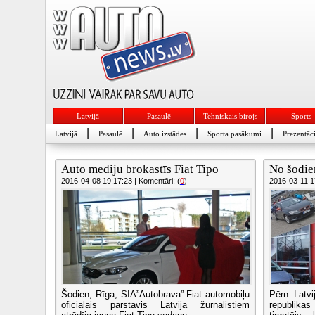
Latvijā
Pasaulē
Tehniskais birojs
Sports
|
|
|
|
Latvijā
Pasaulē
Auto izstādes
Sporta pasākumi
Prezentāci
Auto mediju brokastīs Fiat Tipo
No šodien
2016-04-08 19:17:23 | Komentāri: (
0
)
2016-03-11 17
Šodien, Rīga, SIA”Autobrava” Fiat automobiļu
Pērn Latvi
oficiālais pārstāvis Latvijā žurnālistiem
republikas