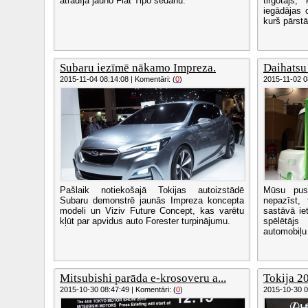
atrādīja jauno Fiat Tipo sedanu.
tirgotājs
iegādājas 
kurš pārstā
Subaru iezīmē nākamo Impreza.
Daihatsu 
2015-11-04 08:14:08 | Komentāri: (
0
)
2015-11-02 08
Pašlaik notiekošajā Tokijas autoizstādē
Mūsu pus
Subaru demonstrē jaunās Impreza koncepta
nepazīst,
modeli un Viziv Future Concept, kas varētu
sastāvā ie
kļūt par apvidus auto Forester turpinājumu.
spēlētāj
automobiļu
Mitsubishi parāda e-krosoveru a...
Tokija 2
2015-10-30 08:47:49 | Komentāri: (
0
)
2015-10-30 08