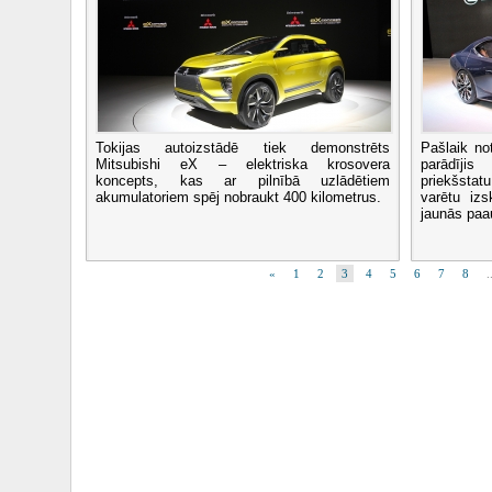
Tokijas autoizstādē tiek demonstrēts
Pašlaik no
Mitsubishi eX – elektriska krosovera
parādīji
koncepts, kas ar pilnībā uzlādētiem
priekšsta
akumulatoriem spēj nobraukt 400 kilometrus.
varētu iz
jaunās paa
«
1
2
3
4
5
6
7
8
.