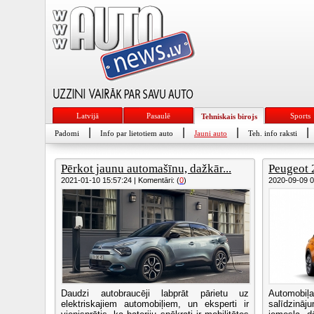
Latvijā
Pasaulē
Sports
Tehniskais birojs
|
|
|
|
Padomi
Info par lietotiem auto
Jauni auto
Teh. info raksti
Pērkot jaunu automašīnu, dažkār...
Peugeot 2
2021-01-10 15:57:24 | Komentāri: (
0
)
2020-09-09 09
Daudzi autobraucēji labprāt pārietu uz
Automobiļa
elektriskajiem automobiļiem, un eksperti ir
salīdzināju