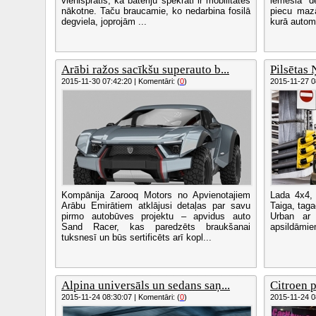
vienisprātis, ka bateriju spēkrati ir mobilitātes
iemesla d
nākotne. Taču braucamie, ko nedarbina fosilā
piecu maz
degviela, joprojām ...
kurā automob
Arābi ražos sacīkšu superauto b...
Pilsētas 
2015-11-30 07:42:20 | Komentāri: (
0
)
2015-11-27 08
Kompānija Zarooq Motors no Apvienotajiem
Lada 4x4, 
Arābu Emirātiem atklājusi detaļas par savu
Taiga, taga
pirmo autobūves projektu – apvidus auto
Urban ar e
Sand Racer, kas paredzēts braukšanai
apsildāmie
tuksnesī un būs sertificēts arī kopl...
Alpina universāls un sedans saņ...
Citroen p
2015-11-24 08:30:07 | Komentāri: (
0
)
2015-11-24 08