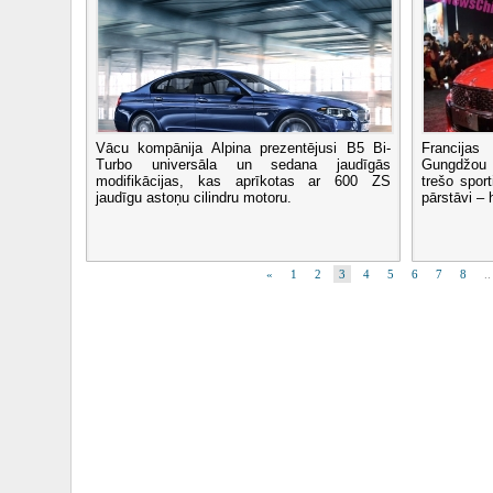
Vācu kompānija Alpina prezentējusi B5 Bi-
Francija
Turbo universāla un sedana jaudīgās
Gungdžou 
modifikācijas, kas aprīkotas ar 600 ZS
trešo spo
jaudīgu astoņu cilindru motoru.
pārstāvi –
«
1
2
3
4
5
6
7
8
..