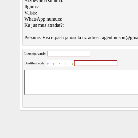
Aizdevuma summa:
Ilgums:
Valsts:
WhatsApp numurs:
Kā jūs mūs atradāt?:
Piezīme. Visi e-pasti jānosūta uz adresi: agenthinson@gm
Lietotāja vārds:
Drošības kods: