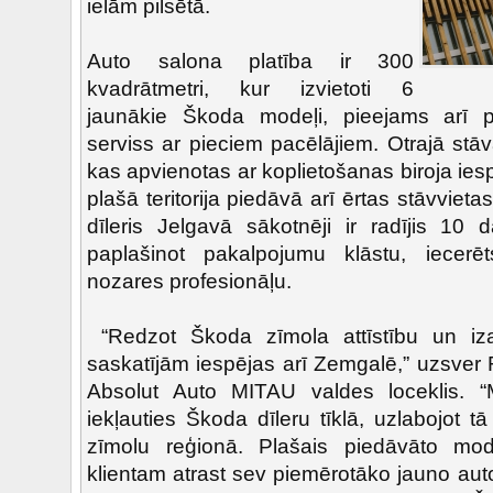
ielām pilsētā.
Auto salona platība ir 300
kvadrātmetri, kur izvietoti 6
jaunākie Škoda modeļi, pieejams arī 
serviss ar pieciem pacēlājiem. Otrajā stāvā
kas apvienotas ar koplietošanas biroja ie
plašā teritorija piedāvā arī ērtas stāvviet
dīleris Jelgavā sākotnēji ir radījis 10 
paplašinot pakalpojumu klāstu, iecerēt
nozares profesionāļu.
“Redzot Škoda zīmola attīstību un iz
saskatījām iespējas arī Zemgalē,” uzsver R
Absolut Auto MITAU valdes loceklis. “
iekļauties Škoda dīleru tīklā, uzlabojot tā
zīmolu reģionā. Plašais piedāvāto mod
klientam atrast sev piemērotāko jauno au