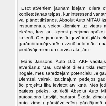
Esot atvērtiem jaunām idejām, dīlera otr
koplietošanas telpas, kur interesenti var s
vai plānot tikšanos. Absolut Auto MITAU i
instrumentus, veicot klientiem uz vietas 
ekrāna, kas ļauj izprast pieejamo aprīkoj
ikdienā. Otrs jaunums Jelgavā ir digitāls e
garāmbraucēji varēs uzzināt informāciju p
piedāvājumiem un servisa akcijām.
Māris Jansons, Auto 100, AKF vadītājs 
atvēršanu: “Jau uzsākot dīleru tīkla rest
nogalē, mēs saredzējām potenciālu Jelga
Diemžēl, vairāki izaicinājumi pēdējos gad
šo projektu lika ievietot atvilktnē. Mēs ļ
patiess prieks, ka tieši Absolut Auto M
autosalons Latvijā, padarot Škoda zīmolu
auto zīmolu pārstāvniecību pārklājumā 