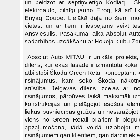
un beidzot ar septiņvietīgo Kodiaq. Š
elektroauto, pilnīgi jauno Elroq, kā arī 
Enyaq Coupe. Lielākā daļa no šiem mo
vietas, un ar tiem ir iespējams veikt te
Ansviesulis. Pasākuma laikā Absolut Auto
sadarbības uzsākšanu ar Hokeja klubu Z
Absolut Auto MITAU ir unikāls projekts, 
dīleris, kur ēkas fasādē ir izmantota koka
atbilstoši Škoda Green Retail konceptam, k
risinājumus, kam seko Škoda nākotnes
attīstība. Jelgavas dīleris izceļas ar in
risinājumos, pārbūves laikā maksimāli iz
konstrukcijas un pielāgojot esošos elem
liekus būvniecības gružus un nesaražojot
viens no Green Retail pīlāriem ir pieguļo
apzaļumošana, tādā veidā uzlabojot mik
risinājumiem gan klientiem, gan darbinieki