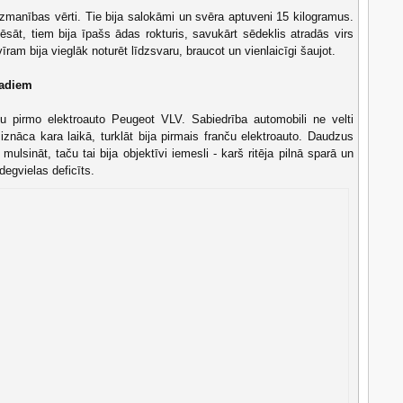
uzmanības vērti. Tie bija salokāmi un svēra aptuveni 15 kilogramus.
ēsāt, tiem bija īpašs ādas rokturis, savukārt sēdeklis atradās virs
ram bija vieglāk noturēt līdzsvaru, braucot un vienlaicīgi šaujot.
gadiem
u pirmo elektroauto Peugeot VLV. Sabiedrība automobili ne velti
iznāca kara laikā, turklāt bija pirmais franču elektroauto. Daudzus
ulsināt, taču tai bija objektīvi iemesli - karš ritēja pilnā sparā un
s degvielas deficīts.