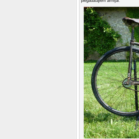
piegādātājiem armijai.