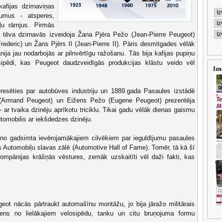
fijas dzirnaviņas
umus - atsperes,
ļļu rāmjus. Pirmās
 tēva dzirnavās izveidoja Žana Pjēra Pežo (Jean-Pierre Peugeot)
ederic) un Žans Pjērs II (Jean-Pierre II). Pāris desmitgades vēlāk
ja jau nodarbojās ar pilnvērtīgu ražošanu. Tās bija kafijas pupiņu
ipēdi, kas Peugeot daudzveidīgās produkcijas klāstu veido vēl
Izn
resēties par autobūves industriju un 1889.gada Pasaules izstādē
(Armand Peugeot) un Eižens Pežo (Eugene Peugeot) prezentēja
- ar tvaika dzinēju aprīkotu triciklu. Tikai gadu vēlāk dienas gaismu
tomobilis ar iekšdedzes dzinēju.
o gadsimta ievērojamākajiem cilvēkiem par ieguldījumu pasaules
 Automobiļu slavas zālē (Automotive Hall of Fame). Tomēr, tā kā šī
 kompānijas krāšņās vēstures, zemāk uzskaitīti vēl daži fakti, kas
eot nācās pārtraukt automašīnu montāžu, jo bija jāražo militārais
iens no lielākajiem velosipēdu, tanku un citu bruņojuma formu