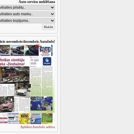
Auto servisu meklēšana
ācis novembris/decembris AutoInfo!
Aplūkot AutoInfo arhīvu