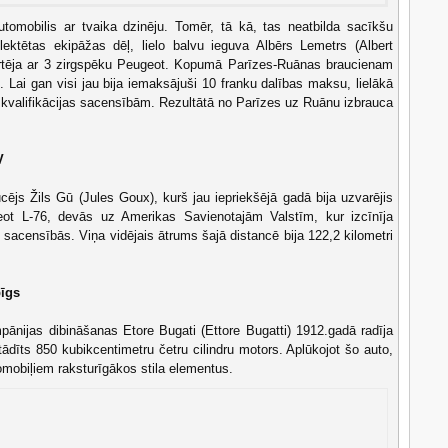
automobilis ar tvaika dzinēju. Tomēr, tā kā, tas neatbilda sacīkšu
ektētas ekipāžas dēļ, lielo balvu ieguva Albērs Lemetrs (Albert
artēja ar 3 zirgspēku Peugeot. Kopumā Parīzes-Ruānas braucienam
ki. Lai gan visi jau bija iemaksājuši 10 franku dalības maksu, lielākā
 kvalifikācijas sacensībām. Rezultātā no Parīzes uz Ruānu izbrauca
V
ējs Žils Gū (Jules Goux), kurš jau iepriekšējā gadā bija uzvarējis
t L-76, devās uz Amerikas Savienotajām Valstīm, kur izcīnīja
 sacensībās. Viņa vidējais ātrums šajā distancē bija 122,2 kilometri
pīgs
pānijas dibināšanas Etore Bugati (Ettore Bugatti) 1912.gadā radīja
dīts 850 kubikcentimetru četru cilindru motors. Aplūkojot šo auto,
tomobiļiem raksturīgākos stila elementus.