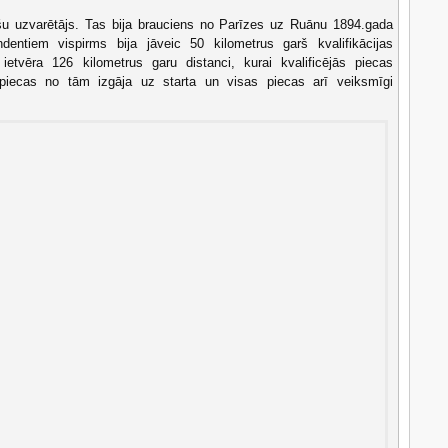
kšu uzvarētājs. Tas bija brauciens no Parīzes uz Ruānu 1894.gada
endentiem vispirms bija jāveic 50 kilometrus garš kvalifikācijas
etvēra 126 kilometrus garu distanci, kurai kvalificējās piecas
iecas no tām izgāja uz starta un visas piecas arī veiksmīgi