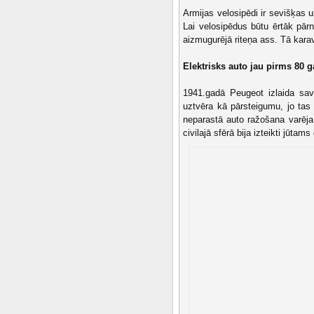
Armijas velosipēdi ir sevišķas 
Lai velosipēdus būtu ērtāk pārn
aizmugurējā riteņa ass. Tā karavī
Elektrisks auto jau pirms 80 
1941.gadā Peugeot izlaida sav
uztvēra kā pārsteigumu, jo tas 
neparastā auto ražošana varēja m
civilajā sfērā bija izteikti jūtam