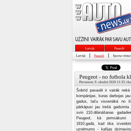
Latvijā
Pasaulē
|
|
Latvijā
Pasaulē
Sporta vēstur
Peugeot - no futbola k
Pievienots: 9. oktobrī 2020 11:33 | Aut
Šobrīd pasaulē ir vairāk nek
kompānijas, kuras darbojas jau
gadus, taču vissenākā no š
pārkāpusi jau trešā gadsimta
svin 210.dibināšanas gadadie
Peugeot, kā pirmsākumi m
1810.gadā, kad tika izveidot
uzņēmums - kafijas dzirnaviņ