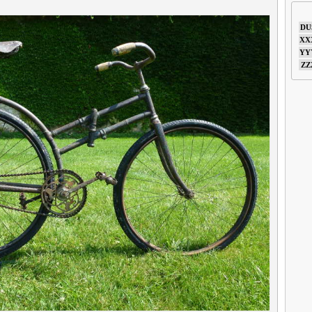
DU
XX
YY
ZZ