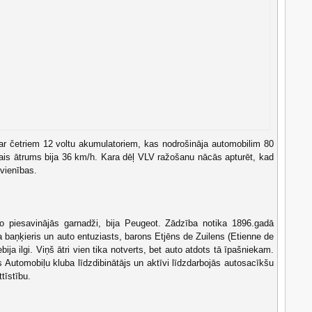
 ar četriem 12 voltu akumulatoriem, kas nodrošināja automobilim 80
ais ātrums bija 36 km/h. Kara dēļ VLV ražošanu nācās apturēt, kad
 vienības.
ko piesavinājās garnadži, bija Peugeot. Zādzība notika 1896.gadā
a baņķieris un auto entuziasts, barons Etjēns de Zuilens (Etienne de
bija ilgi. Viņš ātri vien tika notverts, bet auto atdots tā īpašniekam.
as Automobiļu kluba līdzdibinātājs un aktīvi līdzdarbojās autosacīkšu
tīstību.