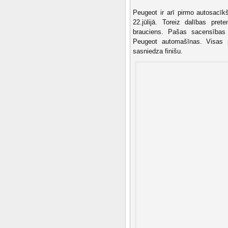
Peugeot ir arī pirmo autosacī
22.jūlijā. Toreiz dalības pret
brauciens. Pašas sacensības i
Peugeot automašīnas. Visas p
sasniedza finišu.