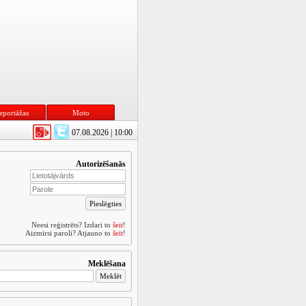
eportāžas
Moto
07.08.2026 | 10:00
Autorizēšanās
Neesi reģistrēts? Izdari to
šeit
!
Aizmirsi paroli? Atjauno to
šeit
!
Meklēšana