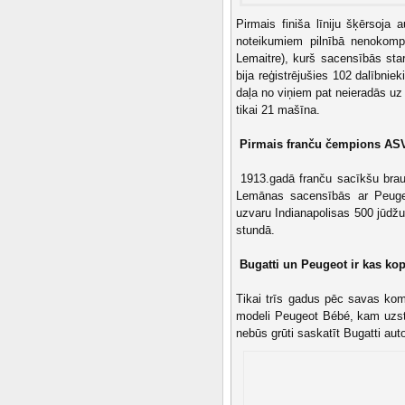
Pirmais finiša līniju šķērsoja 
noteikumiem pilnībā nenokompl
Lemaitre), kurš sacensībās st
bija reģistrējušies 102 dalībnie
daļa no viņiem pat neieradās uz
tikai 21 mašīna.
Pirmais franču čempions AS
1913.gadā franču sacīkšu brauc
Lemānas sacensībās ar Peugeo
uzvaru Indianapolisas 500 jūdžu
stundā.
Bugatti un Peugeot ir kas ko
Tikai trīs gadus pēc savas kom
modeli Peugeot Bébé, kam uzstā
nebūs grūti saskatīt Bugatti au