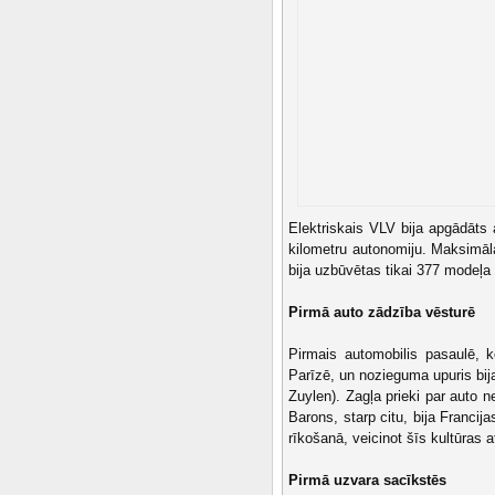
Elektriskais VLV bija apgādāts
kilometru autonomiju. Maksimāl
bija uzbūvētas tikai 377 modeļa
Pirmā auto zādzība vēsturē
Pirmais automobilis pasaulē, 
Parīzē, un nozieguma upuris bij
Zuylen). Zagļa prieki par auto ne
Barons, starp citu, bija Francij
rīkošanā, veicinot šīs kultūras at
Pirmā uzvara sacīkstēs