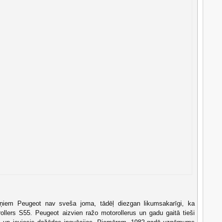
iteņiem Peugeot nav sveša joma, tādēļ diezgan likumsakarīgi, ka
llers S55. Peugeot aizvien ražo motorollerus un gadu gaitā tieši