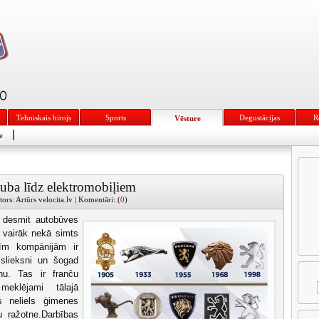
Tehniskais birojs
Sports
Degustācijas
R
Vēsture
|
e
luba līdz elektromobiļiem
ors: Artūrs velocita.lv | Komentāri: (
0
)
ā desmit autobūves
 vairāk nekā simts
īm kompānijām ir
 slieksni un šogad
nu. Tas ir franču
eklējami tālajā
s neliels ģimenes
u ražotne.Darbības