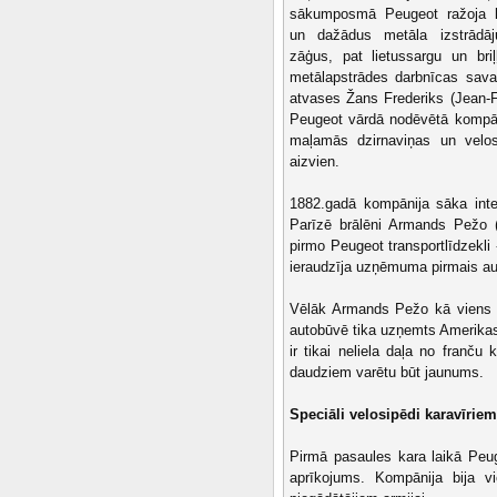
sākumposmā Peugeot ražoja ka
un dažādus metāla izstrādāj
zāģus, pat lietussargu un bri
metālapstrādes darbnīcas sava
atvases Žans Frederiks (Jean-Fr
Peugeot vārdā nodēvētā kompāni
maļamās dzirnaviņas un velos
aizvien.
1882.gadā kompānija sāka inte
Parīzē brālēni Armands Pežo 
pirmo Peugeot transportlīdzekli 
ieraudzīja uzņēmuma pirmais au
Vēlāk Armands Pežo kā viens n
autobūvē tika uzņemts Amerikas
ir tikai neliela daļa no franču
daudziem varētu būt jaunums.
Speciāli velosipēdi karavīriem
Pirmā pasaules kara laikā Peug
aprīkojums. Kompānija bija v