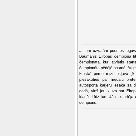
ar trim uzvarām posmos ieguva
Baumanis Eiropas čempiona titul
čempionātā, kur latvietis sta
čempionāta pēdējā posmā, Argen
Fiesta” pirmo reizi iekļuva „S
piesakoties par medaļu pret
autosporta karjeru iesāka sal
gadā, viņš jau kļuva par Eiro
klasē. Līdz tam Jānis startēja 
čempionu.