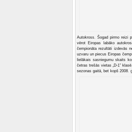
Autokross. Šogad pirmo reizi p
vērot Eiropas labāko autokro
čempionāta rezultāti izdevās ne
uzvaru un piecus Eiropas čempio
lielākais sasniegumu skaits k
četras trešās vietas „D-1” klasē
sezonas gaitā, bet kopš 2008. ga