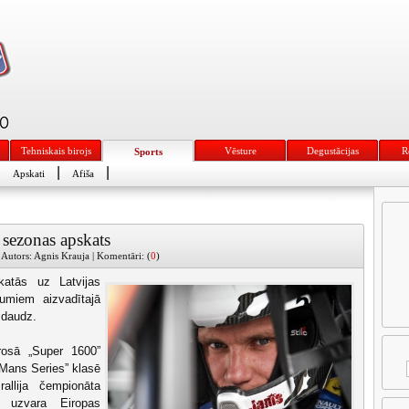
Tehniskais birojs
Vēsture
Degustācijas
R
Sports
|
|
|
Apskati
Afiša
 sezonas apskats
 Autors: Agnis Krauja | Komentāri: (
0
)
katās uz Latvijas
umiem aizvadītajā
 daudz.
krosā „Super 1600”
 Mans Series” klasē
allija čempionāta
a uzvara Eiropas