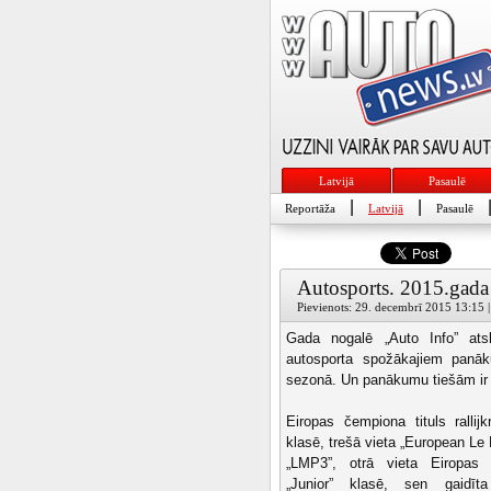
Latvijā
Pasaulē
|
|
Reportāža
Latvijā
Pasaulē
Autosports. 2015.gada
Pievienots: 29. decembrī 2015 13:15 |
Gada nogalē „Auto Info” ats
autosporta spožākajiem panāk
sezonā. Un panākumu tiešām ir
Eiropas čempiona tituls rallij
klasē, trešā vieta „European Le
„LMP3”, otrā vieta Eiropas r
„Junior” klasē, sen gaidīt