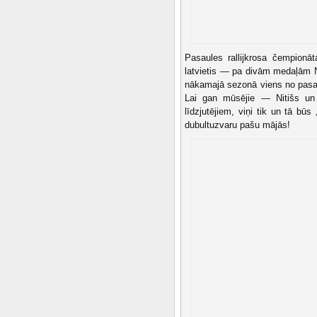
Pasaules rallijkrosa čempionā
latvietis — pa divām medaļām No
nākamajā sezonā viens no pasa
Lai gan mūsējie — Nitišs un
līdzjutējiem, viņi tik un tā b
dubultuzvaru pašu mājās!