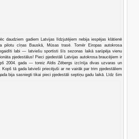
ēc daudziem gadiem Latvijas līdzjutējiem nebija iespējas klātienē
sa pilotu cīņas Bauskā, Mūsas trasē. Tomēr Eiropas autokrosa
gaidīti labi — latviešu sportisti šīs sezonas laikā sarūpēja vienu
nāta pjedestālus! Pieci pjedestāli Latvijas autokrosa braucējiem ir
opš 2004. gada — toreiz Aldis Zēbergs izcīnīja divas uzvaras un
. Kopš tā gada latvieši priecējuši ar ne vairāk par trim pjedestāliem
da bija sasniegti tikai pieci pjedestāli septiņu gadu laikā.
Līdz šim