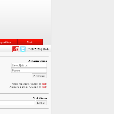
eportāžas
Moto
07.08.2026 | 16:47
Autorizēšanās
Neesi reģistrēts? Izdari to
šeit
!
Aizmirsi paroli? Atjauno to
šeit
!
Meklēšana