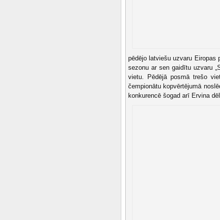
pēdējo latviešu uzvaru Eiropas 
sezonu ar sen gaidītu uzvaru „
vietu. Pēdējā posmā trešo vie
čempionātu kopvērtējumā noslēdz
konkurencē šogad arī Ervina d