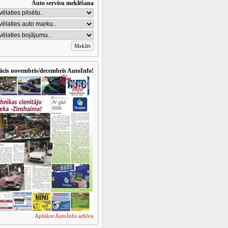
Auto servisu meklēšana
ācis novembris/decembris AutoInfo!
Aplūkot AutoInfo arhīvu