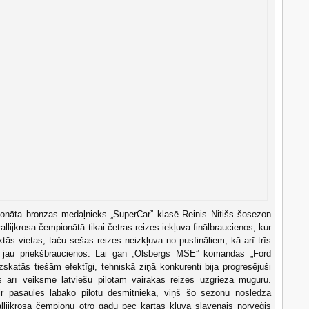
onāta bronzas medaļnieks „SuperCar” klasē Reinis Nitišs šosezon
llijkrosa čempionātā tikai četras reizes iekļuva finālbraucienos, kur
ektās vietas, taču sešas reizes neizkļuva no pusfināliem, kā arī trīs
s jau priekšbraucienos. Lai gan „Olsbergs MSE” komandas „Ford
skatās tiešām efektīgi, tehniskā ziņā konkurenti bija progresējuši
jās arī veiksme latviešu pilotam vairākas reizes uzgrieza muguru.
ir pasaules labāko pilotu desmitniekā, viņš šo sezonu noslēdza
rallijkrosa čempionu otro gadu pēc kārtas kļuva slavenais norvēģis