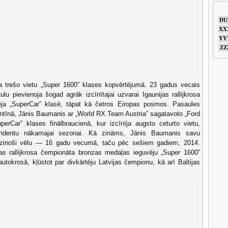
DU
XX
YY
ZZ
 trešo vietu „Super 1600” klases kopvērtējumā. 23 gadus vecais
u pievienoja šogad agrāk izcīnītajai uzvarai Igaunijas rallijkrosa
rtēja „SuperCar” klasē, tāpat kā četros Eiropas posmos. Pasaules
tīnā, Jānis Baumanis ar „World RX Team Austria” sagatavoto „Ford
uperCar” klases finālbraucienā, kur izcīnīja augsto ceturto vietu,
endentu nākamajai sezonai. Kā zināms, Jānis Baumanis savu
īdzinoši vēlu — 16 gadu vecumā, taču pēc sešiem gadiem, 2014.
pas rallijkrosa čempionāta bronzas medaļas ieguvēju „Super 1600”
autokrosā, kļūstot par divkārtēju Latvijas čempionu, kā arī Baltijas