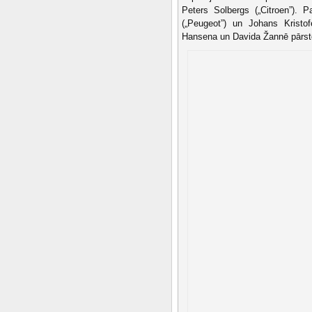
Peters Solbergs („Citroen”). 
(„Peugeot”) un Johans Krist
Hansena un Davida Žannē pārst