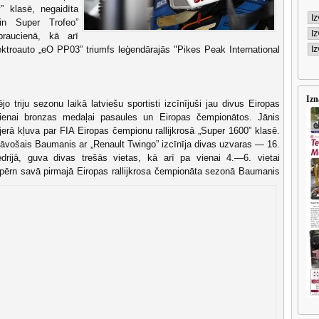
 klasē, negaidīta
in Super Trofeo”
raucienā, kā arī
ektroauto „eO PP03” triumfs leģendārajās "Pikes Peak International
Izn
jo triju sezonu laikā latviešu sportisti izcīnījuši jau divus Eiropas
vienai bronzas medaļai pasaules un Eiropas čempionātos. Jānis
erā kļuva par FIA Eiropas čempionu rallijkrosā „Super 1600” klasē.
vošais Baumanis ar „Renault Twingo” izcīnīja divas uzvaras — 16.
iedrijā, guva divas trešās vietas, kā arī pa vienai 4.—6. vietai
pērn savā pirmajā Eiropas rallijkrosa čempionāta sezonā Baumanis