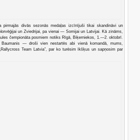
ta pirmajās divās sezonās medaļas izcīnījuši tikai skandināvi un
rvēģijai un Zviedrijai, pa vienai — Somijai un Latvijai. Kā zināms,
ules čempionāta posmiem notiks Rīgā, Biķerniekos, 1.—2. oktobrī.
 Baumanis — droši vien nestartēs abi vienā komandā, mums,
ūs „Rallycross Team Latvia”, par ko turēsim īkšķus un sapņosim par