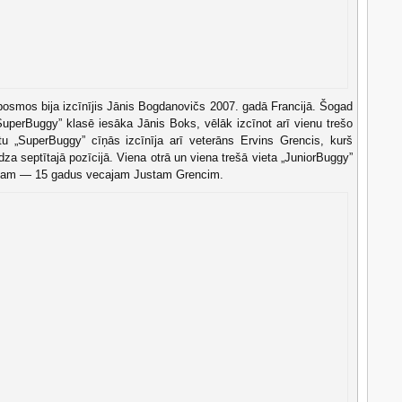
posmos bija izcīnījis Jānis Bogdanovičs 2007. gadā Francijā. Šogad
SuperBuggy” klasē iesāka Jānis Boks, vēlāk izcīnot arī vienu trešo
tu „SuperBuggy” cīņās izcīnīja arī veterāns Ervins Grencis, kurš
a septītajā pozīcijā. Viena otrā un viena trešā vieta „JuniorBuggy”
ēlam — 15 gadus vecajam Justam Grencim.