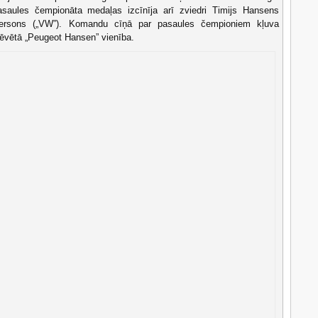
Pasaules čempionāta medaļas izcīnīja arī zviedri Timijs Hansens
ofersons („VW”). Komandu cīņā par pasaules čempioniem kļuva
ēvētā „Peugeot Hansen” vienība.