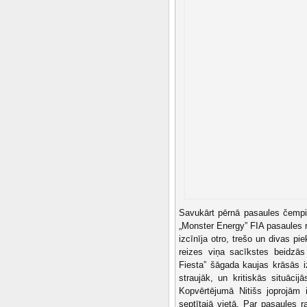
Savukārt pērnā pasaules čempi
„Monster Energy” FIA pasaules ra
izcīnīja otro, trešo un divas pi
reizes viņa sacīkstes beidzā
Fiesta” šāgada kaujas krāsās iz
straujāk, un kritiskās situāci
Kopvērtējumā Nitišs joprojām 
septītajā vietā. Par pasaules 