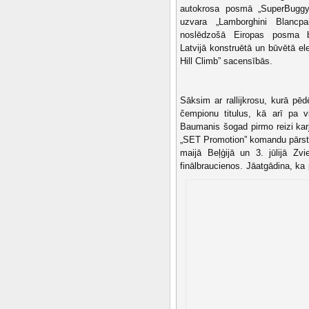
autokrosa posmā „SuperBuggy”
uzvara „Lamborghini Blancpa
noslēdzošā Eiropas posma b
Latvijā konstruētā un būvētā el
Hill Climb” sacensībās.
Sāksim ar rallijkrosu, kurā pēdē
čempionu titulus, kā arī pa 
Baumanis šogad pirmo reizi karj
„SET Promotion” komandu pārstā
maijā Beļģijā un 3. jūlijā Zv
finālbraucienos.
Jāatgādina, ka 