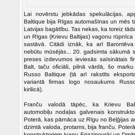
Lai novērstu jebkādas spekulācijas, ap
Baltique bija Rīgas automašīnas un mēs t
Latvijas bagātību. Tas nekas, ka toreiz tād
un Rīgas (Krievu Baltijas) vagonu rūpnīca i
sastāvā. Citādi iznāk, ka arī Barontēva
nebūtu mūsējās... 20. gadsimta sākumā s
preses izdevumos ieviesās saīsinātais 
Balt, taču oficiāli, pilnā vārdā, šo mar
Russo Baltique (tā arī rakstīts ekspor
variantā firmas logo nosaukums Russo 
kirilicā).
Franču valodā tāpēc, ka Krievu Bal
automobiļu nodaļas galvenais konstruktors
Poterā, kas pārnāca uz Rīgu no Beļģijas a
dzimtā valoda, protams, bija franču. Poter
konstruktoriem Ivanu Frjazinovski un Dmit