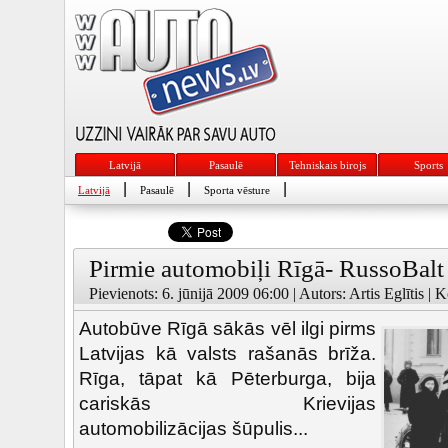
Latvijā
Pasaulē
Tehniskais birojs
Sports
|
|
|
Latvijā
Pasaulē
Sporta vēsture
Pirmie automobiļi Rīgā- RussoBalt
Pievienots: 6. jūnijā 2009 06:00 | Autors: Artis Eglītis | 
Autobūve Rīgā sākās vēl ilgi pirms
Latvijas kā valsts rašanās brīža.
Rīga, tāpat kā Pēterburga, bija
cariskās Krievijas
automobilizācijas šūpulis...