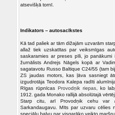
atsevišķā tornī.
Indikators – autosacīkstes
Kā tad paliek ar tām dižajām uzvarām star
allaž tiek uzskatītas par veiksmīgas aut
saskaramies ar preses pīli, jo panākumi 
žurnālists Andrejs Nāgels kopā ar Vadim
sagatavotu Russo Baltique C24/55 (tam bija
ZS jaudas motors, kas ļāva sasniegt ā
izgudrotāja Teodora Kalepa radīti alumīnija
Rīgas rūpnīcas
Provodņik riepas
, ko la
1912. gada Monako rallijā absolūtajā vērtēj
Starp citu, arī Provodņik cehu var a
Sarkandaugavu. Mīts par uzvaru cēlies 
speciālu balvu par visgarāko veikto maršrut