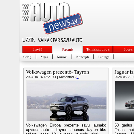
Latvijā
Tehniskais birojs
Sports
Pasaulē
|
|
|
|
|
CSNg
Ziņas
Kuriozi
Koncepti
Tūnings
Volkswagen prezentē- Tayron
Jaguar i
2024-10-16 13:21:41 | Komentāri: (
0
)
2024-06-22 11
Volkswagen Eiropā prezentē savu jaunāko
50 gadus
apvidus auto – Tayron. Jaunais Tayron tiks
līnijas n