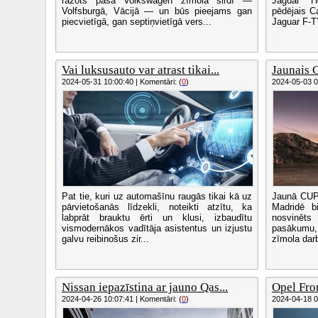
ražots pašā Volkswagen zīmola sirdī —
Jaguar He
Volfsburgā, Vācijā — un būs pieejams gan
pēdējais C
piecvietīgā, gan septiņvietīgā vers...
Jaguar F-T
Vai luksusauto var atrast tikai...
Jaunais
2024-05-31 10:00:40 | Komentāri: (
0
)
2024-05-03 09
Pat tie, kuri uz automašīnu raugās tikai kā uz
Jaunā CUPR
pārvietošanās līdzekli, noteikti atzītu, ka
Madridē b
labprāt brauktu ērti un klusi, izbaudītu
nosvinēt
vismodernākos vadītāja asistentus un izjustu
pasākumu
galvu reibinošus zir...
zīmola dar
Nissan iepazīstina ar jauno Qas...
Opel Fron
2024-04-26 10:07:41 | Komentāri: (
0
)
2024-04-18 09