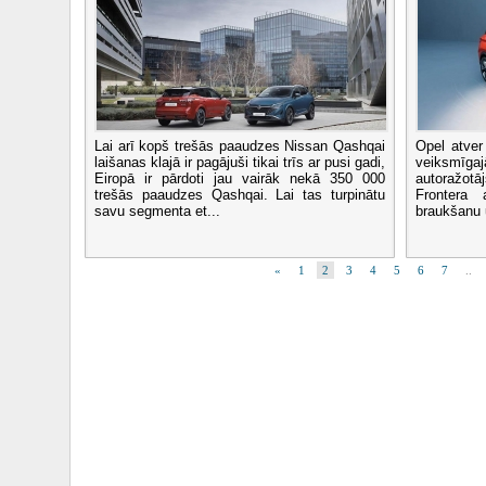
Lai arī kopš trešās paaudzes Nissan Qashqai
Opel atver
laišanas klajā ir pagājuši tikai trīs ar pusi gadi,
veiksmīga
Eiropā ir pārdoti jau vairāk nekā 350 000
autoražotā
trešās paaudzes Qashqai. Lai tas turpinātu
Frontera 
savu segmenta et...
braukšanu 
«
1
2
3
4
5
6
7
..