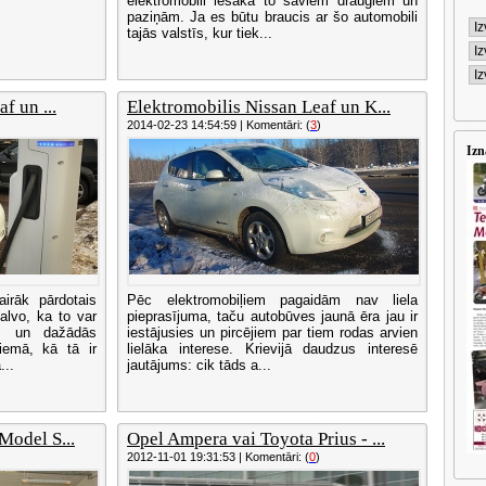
elektromobili iesaka to saviem draugiem un
paziņām. Ja es būtu braucis ar šo automobili
tajās valstīs, kur tiek...
f un ...
Elektromobilis Nissan Leaf un K...
2014-02-23 14:54:59 | Komentāri: (
3
)
Izn
irāk pārdotais
Pēc elektromobiļiem pagaidām nav liela
alvo, ka to var
pieprasījuma, taču autobūves jaunā ēra jau ir
os un dažādās
iestājusies un pircējiem par tiem rodas arvien
iemā, kā tā ir
lielāka interese. Krievijā daudzus interesē
...
jautājums: cik tāds a...
Model S...
Opel Ampera vai Toyota Prius - ...
2012-11-01 19:31:53 | Komentāri: (
0
)