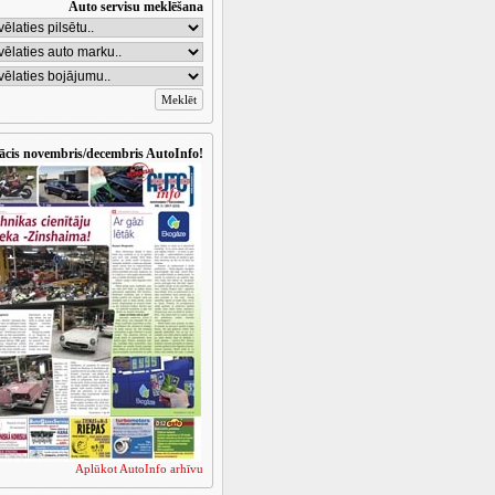
Auto servisu meklēšana
ācis novembris/decembris AutoInfo!
Aplūkot AutoInfo arhīvu