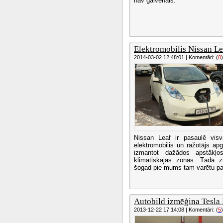
nav galvenais.
Elektromobilis Nissan Lea
2014-03-02 12:48:01 | Komentāri: (
0
)
Nissan Leaf ir pasaulē visva
elektromobilis un ražotājs apg
izmantot dažādos apstākļ
klimatiskajās zonās. Tādā z
šogad pie mums tam varētu pa
Autobild izmēģina Tesla 
2013-12-22 17:14:08 | Komentāri: (
5
)