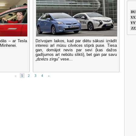
DU
XX
YY
ZZ
ndās – ar Tesla
Dzīvojam laikos, kad par diētu sākusi izrādīt
Minhenei.
interesi arī mūsu cilvēces stiprā puse. Tiesa
gan, domājot nevis par sevi (kas dažos
gadījumos arī nebūtu slikti), bet gan par savu
„dzelzs zirgu” vese...
«
1
2
3
4
»