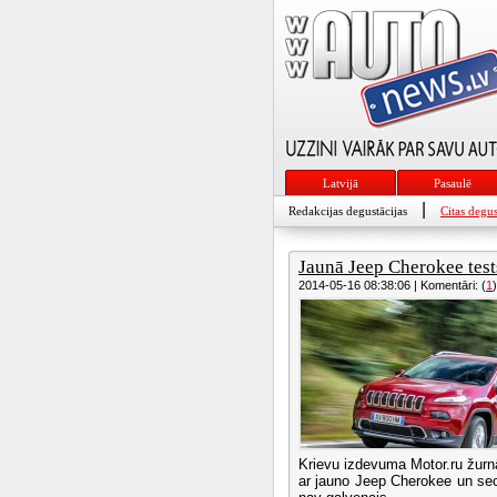
Latvijā
Pasaulē
|
Redakcijas degustācijas
Citas degus
Jaunā Jeep Cherokee tests
2014-05-16 08:38:06 | Komentāri: (
1
)
Krievu izdevuma Motor.ru žurnā
ar jauno Jeep Cherokee un sec