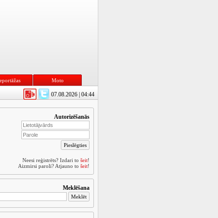
eportāžas
Moto
07.08.2026 | 04:44
Autorizēšanās
Neesi reģistrēts? Izdari to
šeit
!
Aizmirsi paroli? Atjauno to
šeit
!
Meklēšana