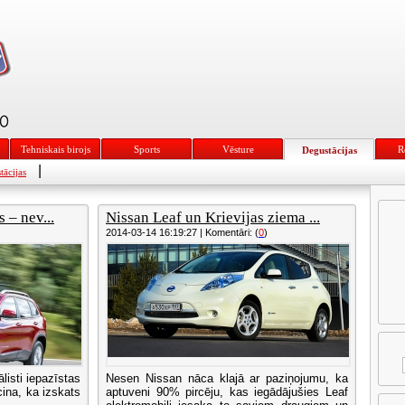
Tehniskais birojs
Sports
Vēsture
R
Degustācijas
|
tācijas
 – nev...
Nissan Leaf un Krievijas ziema ...
2014-03-14 16:19:27 | Komentāri: (
0
)
listi iepazīstas
Nesen Nissan nāca klajā ar paziņojumu, ka
ina, ka izskats
aptuveni 90% pircēju, kas iegādājušies Leaf