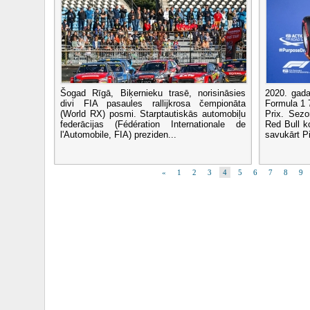
Šogad Rīgā, Biķernieku trasē, norisināsies
2020. gada
divi FIA pasaules rallijkrosa čempionāta
Formula 1
(World RX) posmi. Starptautiskās automobiļu
Prix. Sez
federācijas (Fédération Internationale de
Red Bull k
l'Automobile, FIA) preziden...
savukārt P
«
1
2
3
4
5
6
7
8
9