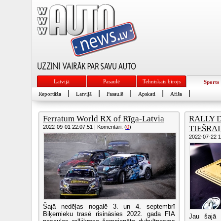
Latvijā
Pasaulē
Tehniskais birojs
Sports
|
|
|
|
|
Reportāža
Latvijā
Pasaulē
Apskati
Afiša
Ferratum World RX of Rīga-Latvia
RALLY 
2022-09-01 22:07:51 | Komentāri: (
0
)
TIEŠRA
2022-07-22 16
Šajā nedēļas nogalē 3. un 4. septembrī
Biķernieku trasē risināsies 2022. gada FIA
Jau šajā 