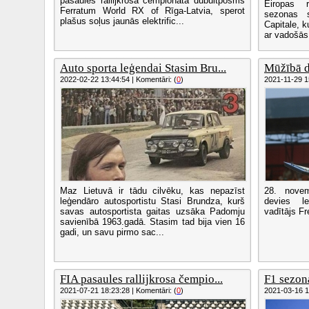
pasaules rallijkrosa čempionāta dubultposms
Eiropas 
Ferratum World RX of Rīga-Latvia, sperot
sezonas 
plašus soļus jaunās elektrific...
Capitale, 
ar vadošās
Auto sporta leģendai Stasim Bru...
Mūžībā d
2022-02-22 13:44:54 | Komentāri: (
0
)
2021-11-29 15
Maz Lietuvā ir tādu cilvēku, kas nepazīst
28. nove
leģendāro autosportistu Stasi Brundza, kurš
devies l
savas autosportista gaitas uzsāka Padomju
vadītājs F
savienībā 1963.gadā. Stasim tad bija vien 16
gadi, un savu pirmo sac...
FIA pasaules rallijkrosa čempio...
F1 sezona
2021-07-21 18:23:28 | Komentāri: (
0
)
2021-03-16 10