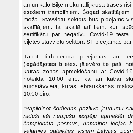
arī unikālo Biķernieku rallijkrosa trases ris
esošiem tramplīniem. Šogad skatītājiem
mežā. Stāvvietu sektors būs pieejams vi
skatītājiem, tai skaitā arī tiem, kuri sp
sertifikātu par negatīvu Covid-19 testa 
biļetes stāvvietu sektorā ST pieejamas par
Tāpat tirdzniecībā pieejamas arī iee
(iegādājoties biļetes, jāievēro tie paši n
katras zonas apmeklēšanu ar Covid-19 s
noteikta 10,00 eiro, kā arī katrai ska
autostāvvieta, kuras iebraukšanas ma
10,00 eiro.
“Papildinot šodienas pozitīvo jaunumu sa
raduši vēl nebijušu iespēju apmeklēt div
čempionāta posmus, nemainot ieejas bi
vēlamies pateikties visiem Latvijas posm