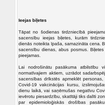
Ieejas biļetes
Tāpat no šodienas tirdzniecībā pieejama
sacensību ieejas biļetes, kurām tirdzni
dienās noteikta īpaša, samazināta cena. B
sacensību dienas, abus posmus. Biļetes
pieejamas.
Lai nodrošinātu pasākuma atbilstību 
normatīvajiem aktiem, uzrādot sadarbspējī
sacensības drīkstēs apmeklēt personas, k
Covid-19 vakcinācijas kursu, izslimoju
dienu laikā, vai saņēmušas negatīvu Covid
ievērotu piesardzību, skatītāji tiks dalīti z
par epidemioloģiskās drošības pasāk