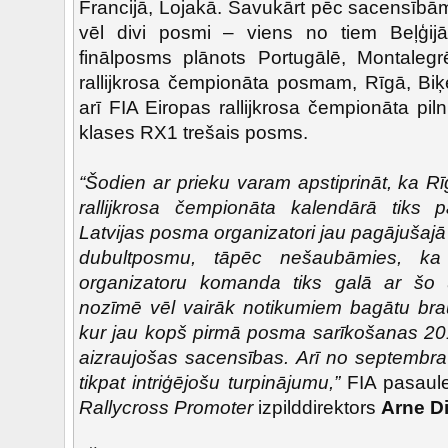
Francijā, Lojakā. Savukārt pēc sacensībām
vēl divi posmi – viens no tiem Beļģij
finālposms plānots Portugālē, Montaleg
rallijkrosa čempionāta posmam, Rīgā, Biķ
arī FIA Eiropas rallijkrosa čempionāta pil
klases RX1 trešais posms.
“Šodien ar prieku varam apstiprināt, ka 
rallijkrosa čempionāta kalendārā tiks p
Latvijas posma organizatori jau pagājušaj
dubultposmu, tāpēc nešaubāmies, ka
organizatoru komanda tiks galā ar šo
nozīmē vēl vairāk notikumiem bagātu brau
kur jau kopš pirmā posma sarīkošanas 201
aizraujošas sacensības. Arī no septemb
tikpat intriģējošu turpinājumu,”
FIA pasaule
Rallycross Promoter
izpilddirektors
Arne D