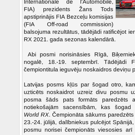
Internationale de l'Automobile,
FIA) prezidents Žans Tods
apstiprinājis FIA Bezceļu komisijas
(FIA Off-road commission)
balsojuma rezultātus, tādējādi ratificējot 
RX 2021. gada sezonas kalendārā.
Abi posmi norisināsies Rīgā, Biķernie
nogalē, 18.-19. septembrī. Tādējādi FI
čempiontitula ieguvēju noskaidros deviņ
Latvijas posms kļūs par šogad otro, ka
uzticēts noskaidrot uzreiz divu posmu 
posma šāds pats formāts paredzēts arī
notiekošajām sacensībām, kas šogad 
World RX
. Čempionāta sākums paredzēts j
23.-24. jūlijā, dalībniekus pulcējot Spānijā
posmu norisei čempionāts viesosies arī Z