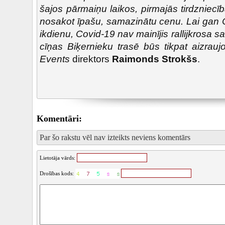
šajos pārmaiņu laikos, pirmajās tirdzniecī
nosakot īpašu, samazinātu cenu. Lai gan C
ikdienu, Covid-19 nav mainījis rallijkrosa 
cīņas Biķernieku trasē būs tikpat aizrauj
Events
direktors
Raimonds Strokšs
.
Komentāri:
Par šo rakstu vēl nav izteikts neviens komentārs
Lietotāja vārds:
Drošības kods: