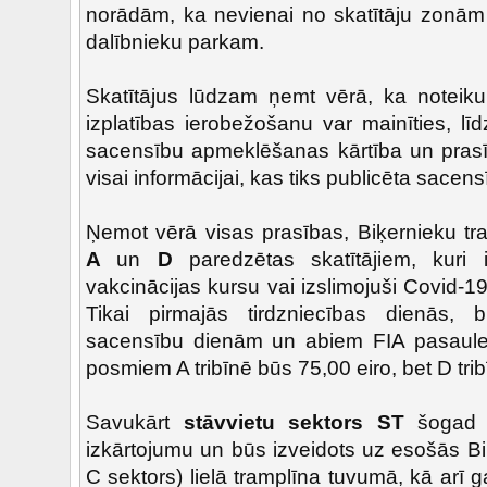
norādām, ka nevienai no skatītāju zonām
dalībnieku parkam.
Skatītājus lūdzam ņemt vērā, ka noteiku
izplatības ierobežošanu var mainīties, līd
sacensību apmeklēšanas kārtība un prasī
visai informācijai, kas tiks publicēta sacen
Ņemot vērā visas prasības, Biķernieku t
A
un
D
paredzētas skatītājiem, kuri i
vakcinācijas kursu vai izslimojuši Covid-1
Tikai pirmajās tirdzniecības dienās,
sacensību dienām un abiem FIA pasaules
posmiem A tribīnē būs 75,00 eiro, bet D trib
Savukārt
stāvvietu sektors ST
šogad n
izkārtojumu un būs izveidots uz esošās Bi
C sektors) lielā tramplīna tuvumā, kā arī ga