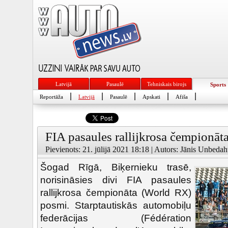
Latvijā
Pasaulē
Tehniskais birojs
Sports
|
|
|
|
|
Reportāža
Latvijā
Pasaulē
Apskati
Afiša
FIA pasaules rallijkrosa čempionāt
Pievienots: 21. jūlijā 2021 18:18 | Autors: Jānis Unbedah
Šogad Rīgā, Biķernieku trasē,
norisināsies divi FIA pasaules
rallijkrosa čempionāta (World RX)
posmi. Starptautiskās automobiļu
federācijas (Fédération