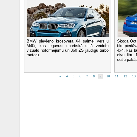
BMW pievieno krosovera X4 saimei versiju
Škoda Octa
M40i, kas ieguvusi sportiskā stilā veidotu
tiks piedāv
vizuālo noformējumu un 360 ZS jaudīgu turbo
4x4, kas b
motoru.
divu litru
sešu pakāpj
«
4
5
6
7
8
9
10
11
12
13