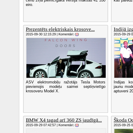
cenu ziņā pievilcīgākā versija maksās 41 350
kas paredz
eiro.
Prezentēts elektriskais krosove...
Indijā iz
2015-09-30 12:15:29 | Komentāri: (
0
)
2015-09-29 07
ASV elektromobiļu ražotājs Tesla Motors
Indijas k
pievienojis modeļu saimei septiņvietīgo
jaunu mode
krosoveru Model X.
aptuveni 20
BMW X4 tagad arī 360 ZS jaudīgā...
Škoda Oc
2015-09-29 07:42:57 | Komentāri: (
0
)
2015-09-25 08