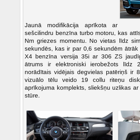
Jaunā modifikācija aprīkota ar
sešcilindru benzīna turbo motoru, kas att
Nm griezes momentu. No vietas līdz sim
sekundēs, kas ir par 0,6 sekundēm ātrāk 
X4 benzīna versija 35i ar 306 ZS jaudī
ātrums ir elektroniski ierobežots līdz
norādītais vidējais degvielas patēriņš ir 
vizuālo tēlu veido 19 collu riteņu dis
aprīkojuma komplekts, sliekšņu uzlikas ar
stūre.