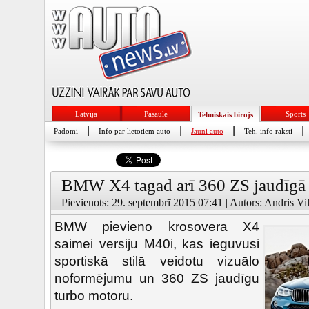
Latvijā
Pasaulē
Sports
Tehniskais birojs
|
|
|
|
Padomi
Info par lietotiem auto
Jauni auto
Teh. info raksti
BMW X4 tagad arī 360 ZS jaudīgā “
Pievienots: 29. septembrī 2015 07:41 | Autors: Andris Vil
BMW pievieno krosovera X4
saimei versiju M40i, kas ieguvusi
sportiskā stilā veidotu vizuālo
noformējumu un 360 ZS jaudīgu
turbo motoru.