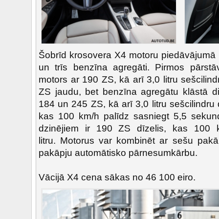
Šobrīd krosovera X4 motoru piedāvājumā ir s
un trīs benzīna agregāti. Pirmos pārstāv 
motors ar 190 ZS, kā arī 3,0 litru sešcili
ZS jaudu, bet benzīna agregātu klāstā divi 
184 un 245 ZS, kā arī 3,0 litru sešcilindru
kas 100 km/h palīdz sasniegt 5,5 sekun
dzinējiem ir 190 ZS dīzelis, kas 100 k
litru. Motorus var kombinēt ar sešu pak
pakāpju automātisko pārnesumkārbu.
Vācijā X4 cena sākas no 46 100 eiro.