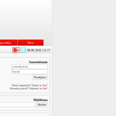
eportāžas
Moto
08.08.2026 | 21:17
Autorizēšanās
Neesi reģistrēts? Izdari to
šeit
!
Aizmirsi paroli? Atjauno to
šeit
!
Meklēšana