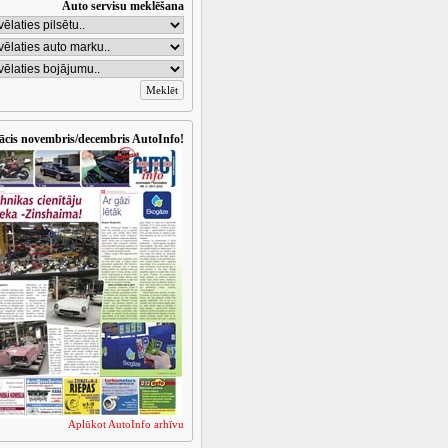
Auto servisu meklēšana
ācis novembris/decembris AutoInfo!
Aplūkot AutoInfo arhīvu