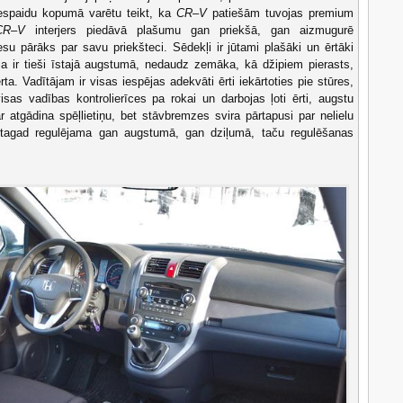
iespaidu kopumā varētu teikt, ka
CR–V
patiešām tuvojas premium
CR–V
interjers piedāvā plašumu gan priekšā, gan aizmugurē
esu pārāks par savu priekšteci. Sēdekļi ir jūtami plašāki un ērtāki
a ir tieši īstajā augstumā, nedaudz zemāka, kā džipiem pierasts,
rta. Vadītājam ir visas iespējas adekvāti ērti iekārtoties pie stūres,
visas vadības kontrolierīces pa rokai un darbojas ļoti ērti, augstu
r atgādina spēļlietiņu, bet stāvbremzes svira pārtapusi par nelielu
e tagad regulējama gan augstumā, gan dziļumā, taču regulēšanas