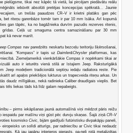
e pielūgsme, tikai nez kāpēc tā vietā, lai pircējam piedāvātu reālu
mēģināts iebūvēt absolūti pretējas koncepcijas spēkratā… Jaunie
 vecajiem, un trešās paaudzes CR–V ir krietni platāks gan pēc
ma, bet riteņu garenbāze tomēr tam ir par 10 mm īsāka. Arī kopumā
koties gan tāpēc, ka no bagāžnieka durvīm pazudis rezerves ritenis,
a grīdas. Ceļā uz smaguma centra samazināšanu par 30 mm
kpat kā nevar manīt.
Jeep Compas
nav paredzēts neskartu bezceļu teritoriju šķērsošanai,
ārēšanai. “Kompass” ir tapis uz
Daimler&Chrysler
platformas, kas
niecībā. Ziemeļamerikā vienkāršākie Compas ir nopērkami tikai ar
vizuāli auto ir ieturēts vienā stilā ar īstajiem Jeep. Raksturīgākā
m Jeep modeļiem tradicionālā septiņu iedaļu radiatora reste. Pie
skaitīt arī apaļos priekšējos lukturus un trapecveida riteņu arkas. Un
tās daudz mīlīgākas, nekā radinieka Caliber draudīgais vieplis. Bet
s tēls liekas tāds kā līdz galam nepabeigts.
ainību – pirms iekāpšanas jaunā automašīnā viņi mēdzot pāris reižu
rmo iespaidu par mašīnu viņi gūst pēc durvju skaņas. Šajā ziņā
CR–V
ceroties kosmisko
Civic
, bijām gaidījuši futūristisku divpakāpju paneli,
– eiropeisks un solīdi atturīgs, par radniecību ar Civic tikai nedaudz
resrats. Kā jau japāņu interjeros pierasts, pa-neli rotā metalizētas