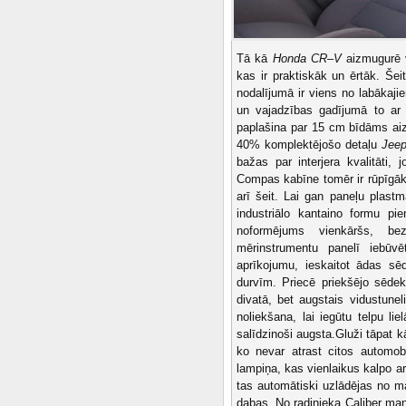
Tā kā
Honda CR–V
aizmugurē v
kas ir praktiskāk un ērtāk. Še
nodalījumā ir viens no labākaji
un vajadzības gadījumā to ar 
paplašina par 15 cm bīdāms aiz
40% komplektējošo detaļu
Jee
bažas par interjera kvalitāti,
Compas kabīne tomēr ir rūpīgāk 
arī šeit. Lai gan paneļu plastm
industriālo kantaino formu pi
noformējums vienkāršs, be
mērinstrumentu panelī iebūv
aprīkojumu, ieskaitot ādas sē
durvīm. Priecē priekšējo sēdekļ
divatā, bet augstais vidustune
noliekšana, lai iegūtu telpu li
salīdzinoši
augsta.
Gluži tāpat 
ko nevar atrast citos automob
lampiņa, kas vienlaikus kalpo arī
tas automātiski uzlādējas no m
dabas. No radinieka Caliber ma