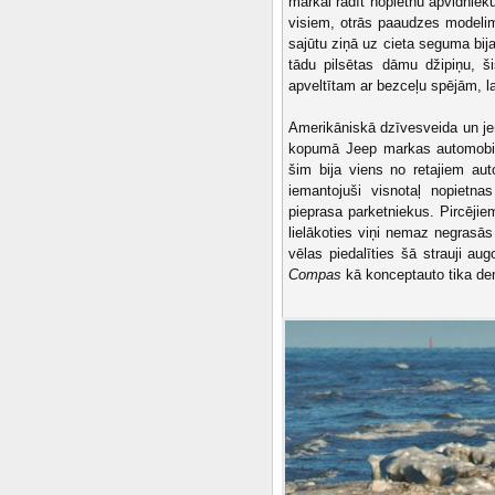
markai radīt nopietnu apvidniek
visiem, otrās paaudzes modelim
sajūtu ziņā uz cieta seguma bij
tādu pilsētas dāmu džipiņu, š
apveltītam ar bezceļu spējām, lai 
Amerikāniskā dzīvesveida un je
kopumā Jeep markas automobiļi
šim bija viens no retajiem aut
iemantojuši visnotaļ nopietna
pieprasa parketniekus. Pircējie
lielākoties viņi nemaz negrasās
vēlas piedalīties šā strauji au
Compas
kā konceptauto tika de