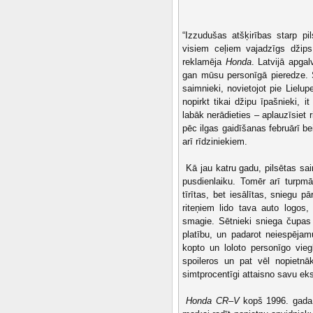
“Izzudušas atšķirības starp pi
visiem ceļiem vajadzīgs džips
reklamēja
Honda
. Latvijā apga
gan mūsu personīgā pieredze. Š
saimnieki, novietojot pie Lielup
nopirkt tikai džipu īpašnieki, 
labāk nerādieties – aplauzīsiet
pēc ilgas gaidīšanas februārī b
arī rīdziniekiem.
Kā jau katru gadu, pilsētas sai
pusdienlaiku. Tomēr arī turpmā
tīrītas, bet iesālītas, sniegu 
riteņiem lido tava auto logos
smagie. Sētnieki sniega čupas
platību, un padarot neiespēja
kopto un loloto personīgo viegl
spoileros un pat vēl nopietnā
simtprocentīgi attaisno savu ek
Honda CR–V
kopš 1996. gada 