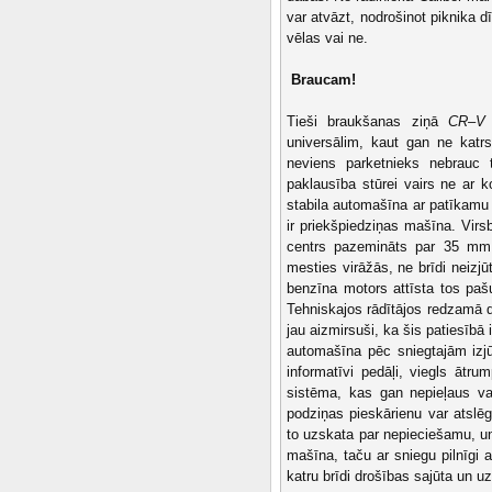
var atvāzt, nodrošinot piknika d
vēlas vai ne.
Braucam!
Tieši braukšanas ziņā
CR–V
universālim, kaut gan ne katrs
neviens parketnieks nebrauc 
paklausība stūrei vairs ne ar k
stabila automašīna ar patīkamu 
ir priekšpiedziņas mašīna. Vi
centrs pazemināts par 35 mm, p
mesties virāžās, ne brīdi neizjū
benzīna motors attīsta tos pa
Tehniskajos rādītājos redzamā 
jau aizmirsuši, ka šis patiesībā
automašīna pēc sniegtajām izjū
informatīvi pedāļi, viegls ātru
sistēma, kas gan nepieļaus 
podziņas pieskārienu var atslēgt
to uzskata par nepieciešamu, u
mašīna, taču ar sniegu pilnīgi a
katru brīdi drošības sajūta un u