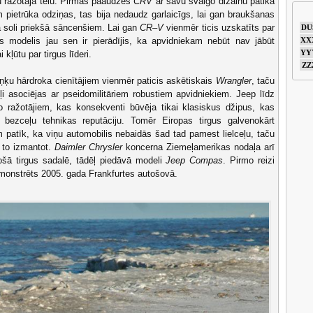
u ražotāja tēlu. Pirmās paaudzes
CRV
ar savu svaigo dizainu patika
 pietrūka odziņas, tas bija nedaudz garlaicīgs, lai gan braukšanas
a soli priekšā sāncenšiem. Lai gan
CR–V
vienmēr ticis uzskatīts par
DU
is modelis jau sen ir pierādījis, ka apvidniekam nebūt nav jābūt
XX
YY
kļūtu par tirgus līderi.
ZZ
ņķu hārdroka cienītājiem vienmēr paticis askētiskais
Wrangler
, taču
 asociējas ar pseidomilitāriem robustiem apvidniekiem. Jeep līdz
o ražotājiem, kas konsekventi būvēja tikai klasiskus džipus, kas
s bezceļu tehnikas reputāciju. Tomēr Eiropas tirgus galvenokārt
m patīk, ka viņu automobilis nebaidās šad tad pamest lielceļu, taču
 to izmantot.
Daimler Chrysler
koncerna Ziemeļamerikas nodaļa arī
gošā tirgus sadalē, tādēļ piedāvā modeli
Jeep Compas
. Pirmo reizi
monstrēts 2005. gada Frankfurtes autošovā.