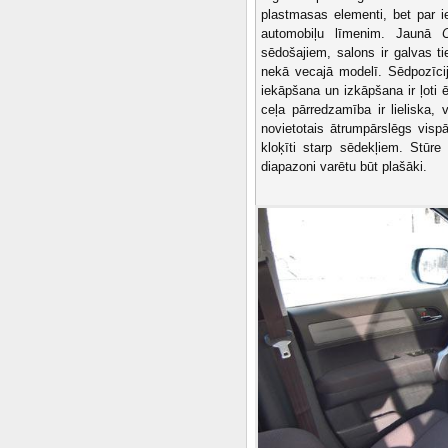
plastmasas elementi, bet par 
automobiļu līmenim. Jaunā
sēdošajiem, salons ir galvas ti
nekā vecajā modelī. Sēdpozīcij
iekāpšana un izkāpšana ir ļoti ē
ceļa pārredzamība ir lieliska, 
novietotais ātrumpārslēgs vispā
kloķīti starp sēdekļiem. Stūr
diapazoni varētu būt plašāki.