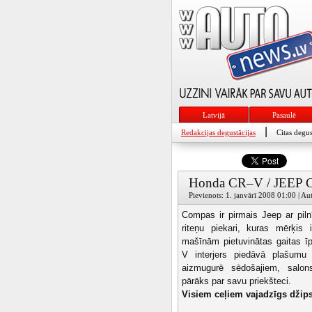
Latvijā
Pasaulē
|
Redakcijas degustācijas
Citas degus
Honda CR–V / JEEP 
Pievienots: 1. janvārī 2008 01:00 | Au
Compas ir pirmais Jeep ar piln
riteņu piekari, kuras mērķis i
mašīnām pietuvinātas gaitas 
V interjers piedāvā plašumu
aizmugurē sēdošajiem, salon
pārāks par savu priekšteci.
Visiem ceļiem vajadzīgs džips