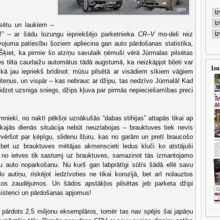
lsētu un laukiem –
!” – ar šādu lozungu iepriekšējo parketnieka
CR–V
mo-deli reiz
lvojuma patiesību šoziem apliecina gan auto pārdošanas statistika,
ķiet, ka pirmie šo atziņu savulaik ņēmuši vērā Jūrmalas pilsētas
es tilta caurlaižu automātus tādā augstumā, ka neizkāpjot biļeti var
Izn
it kā jau iepriekš brīdinot: mūsu pilsētā ar visādiem sīkiem vāģiem
 riteņus, un vispār – kas nebrauc ar džipu, tas nedzīvo Jūrmalā! Kad
eidzot uzsniga sniegs, džips kļuva par pirmās nepieciešamības preci
mnieki, no naktī pēkšņi uznākušās “dabas stihijas” attapās tikai ap
kajās dienās situācija nebūt neuzlabojas – brauktuves tiek nevis
pārvēršot par ķēpīgu, slidenu šļuru, kas no garām un pretī braucošo
, bet uz brauktuves mētājas akmenscieti ledus kluči ko atstājuši
 no ietves tik sastumj uz brauktuves, samazinot tās izmantojamo
mu auto noparkošanu. Nu kurš gan labprātīgi sūtīs šādā ellē savu
o autiņu, riskējot iedzīvoties ne tikai korozijā, bet arī nolauztos
kos zaudējumos. Un šādos apstākļos pilsētas jeb parketa džipi
sistenci un pārdošanas apjomus!
pārdots 2.5 miljonu eksemplāros, tomēr tas nav spējis šai japāņu