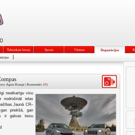
Tehniskais birojs
Sports
Vēsture
R
Degustācijas
|
tācijas
Compas
tors: Agnis Krauja | Komentāri: (
0
)
īgi neatkarīgu visu
r nodrošināt ielas
īpašības.Jaunā CR–
 gan priekšā, gan
s ir galvas tiesu
!