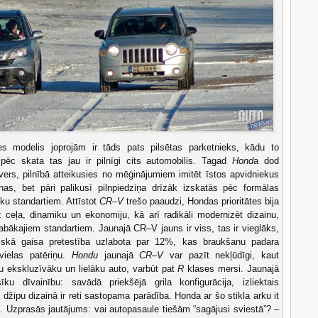
 modelis joprojām ir tāds pats pilsētas parketnieks, kādu to
ēc skata tas jau ir pilnīgi cits automobilis. Tagad
Hond
a dod
rs, pilnībā atteikusies no mēģinājumiem imitēt īstos apvidniekus
as, bet pāri palikusī pilnpiedziņa drīzāk izskatās pēc formālas
ku standartiem. Attīstot
CR–V
trešo paaudzi, Hondas prioritātes bija
 ceļa, dinamiku un ekonomiju, kā arī radikāli modernizēt dizainu,
 labākajiem standartiem. Jaunajā CR–V jauns ir viss, tas ir vieglāks,
iskā gaisa pretestība uzlabota par 12%, kas braukšanu padara
vielas patēriņu.
Hondu
jaunajā
CR–V
var pazīt nekļūdīgi, kaut
u ekskluzīvāku un lielāku auto, varbūt pat
R
klases mersi. Jaunajā
ku dīvainību: savādā priekšējā grila konfigurācija, izliektais
 džipu dizainā ir reti sastopama parādība. Honda ar šo stikla arku it
. Uzprasās jautājums: vai autopasaule tiešām “sagājusi sviestā”? –