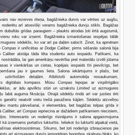
airs nav rezerves riteņa, bagāžnieka durvis var vērties uz augšu,
it noderētu arī atsevišķi verams bagāžnieka durvju stikls. Bagāžas
em dubultās grīdas paraugiem – plaukts atrodas ļoti ērtā augstumā,
vienu roku var izņemt. Bagāžnieka izmantošanas iespējas tālāk
mugures sēdeklis, ko var arī pa daļām salocīt.
Zinot, ka apmēram
p Compas
ir unificētas ar
Dodge Caliber
, pirms sēšanās salonā bija
 jo Caliber atstāja tāda lēta studentu auto iespaidu. Patīkami, ka
nostrādāta, lai gan amerikāņu nevērība pret materiālu izvēli jūtama
asas ir vienkāršas un cietas, kopējais iespaids tīri pievilcīgs, bet
eņemšana jau ir gaumes lieta. Salona iekārtojums ir plašs, bet
z uzkrītošām detaļām. Atbilstoši automobiļa nosaukumam,
ēts digitālais kompass. Mūsu
Compas
lepojas ar vispilnīgāko
dekļus, ar ādu apvilktu stūri un uzrakstu
Limited
uz aizmugures
u labā auguma fiksācija. Otrajā sēdekļu rindā arī var justies ērti
lis gandrīz neatvēl vietu trešā pasažiera kājām. Sēdekļu atzveltņu
elāku mantu pārvešanai, ir elementāra, bet bagāžas telpas grīda ir
kā
Caliber
, arī
Compas
iepriecina ar dažādiem patīkamiem nieciņiem,
iļos. Interesants un noderīgs risinājums ir salona apgaismojuma
 kā izņemams portatīvs lukturītis. Ieliekot šo lukturīti atpakaļ vietā,
ašīnas elektrosistēmas. Sīkums, bet ļoti noderīgs izbraucienos pie
ntots arī aizmugures durvīs iemontētais boombox skaļruņu bloks, ko