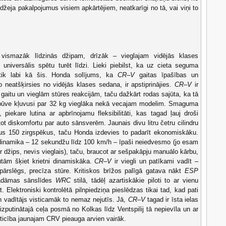
īdžeja pakalpojumus visiem apkārtējiem, neatkarīgi no tā, vai viņi to
vismazāk līdzinās džipam, drīzāk – vieglajam vidējās klases
 universālis spētu turēt līdzi. Lieki piebilst, ka uz cieta seguma
tik labi kā šis. Honda solījums, ka
CR–V
gaitas īpašības un
o neatšķirsies no vidējās klases sedana, ir apstiprinājies.
CR–V
ir
gaitu un vieglām stūres reakcijām, taču dažkārt rodas sajūta, ka tā
rsbūve kļuvusi par 32 kg vieglāka nekā vecajam modelim. Smaguma
iekare lutina ar apbrīnojamu fleksibilitāti, kas tagad ļauj droši
tot diskomfortu par auto sānsverēm. Jaunais divu litru četru cilindru
šus 150 zirgspēkus, taču Honda izdevies to padarīt ekonomiskāku.
dinamika – 12 sekundžu līdz
100 km/h – īpaši neiedvesmo (jo esam
 ir džips, nevis vieglais), taču, braucot ar sešpakāpju manuālo kārbu,
tām šķiet krietni dinamiskāka.
CR–V
ir viegli un patīkami vadīt –
mpārslēgs, precīza stūre. Kritiskos brīžos palīgā gatava nākt
ESP
vadāmas sānslīdes
WRC
stilā, tādēļ azartiskākie piloti to ar vienu
. Elektroniski kontrolētā pilnpiedziņa pieslēdzas tikai tad, kad pati
n vadītājs visticamāk to nemaz nejutīs. Jā,
CR–V
tagad ir īsta ielas
izputinātajā ceļa posmā no Kolkas līdz Ventspilij tā nepievīla un ar
zticība jaunajam CRV pieauga arvien vairāk.