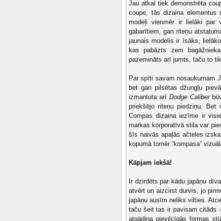
Jau atkal tiek demonstrēta coup
coupe, tās dizaina elementus 
modeļi vienmēr ir lielāki par
gabarītiem, gan riteņu atstatu
jaunais modelis ir īsāks, lielā
kas pabāzts zem bagāžniek
pazemināts arī jumts, taču to ti
Par spīti savam nosaukumam
bet gan pilsētas džungļu piev
izmantota arī
Dodge Caliber
būv
priekšējo riteņu piedziņu. Bet 
Compas dizaina iezīme ir visie
markas korporatīvā stila var pie
šīs naivās apaļās ačteles izska
kopumā tomēr “kompasa” vizuālai
Kāpjam iekšā!
Ir dzirdēts par kādu japāņu dīv
atvērt un aizcirst durvis, jo pi
japāņu ausīm neliks vilties. At
taču šeit tas ir pavisam citāds 
atgādina pievilcīgās formas stū