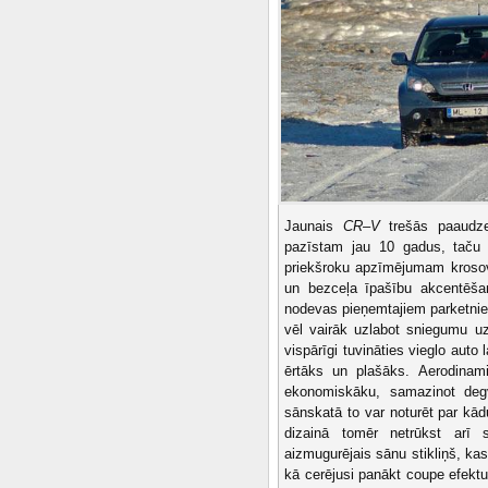
Jaunais
CR–V
trešās paaudzes
pazīstam jau 10 gadus, taču p
priekšroku apzīmējumam krosove
un bezceļa īpašību akcentēšan
nodevas pieņemtajiem parketnie
vēl vairāk uzlabot sniegumu uz
vispārīgi tuvināties vieglo auto
ērtāks un plašāks. Aerodinam
ekonomiskāku, samazinot deg
sānskatā to var noturēt par kād
dizainā tomēr netrūkst arī sī
aizmugurējais sānu stikliņš, kas
kā cerējusi panākt coupe efektu