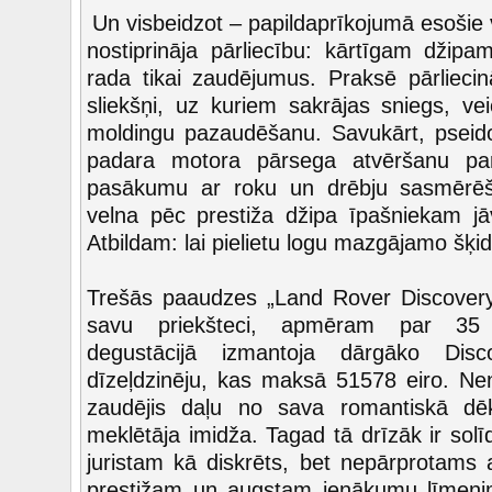
Un visbeidzot – papildaprīkojumā esošie 
nostiprināja pārliecību: kārtīgam džipam
rada tikai zaudējumus. Praksē pārliecin
sliekšņi, uz kuriem sakrājas sniegs, ve
moldingu pazaudēšanu. Savukārt, pseido
padara motora pārsega atvēršanu pa
pasākumu ar roku un drēbju sasmērēš
velna pēc prestiža džipa īpašniekam jā
Atbildam: lai pielietu logu mazgājamo šķi
Trešās paaudzes „Land Rover Discovery”
savu priekšteci, apmēram par 35 p
degustācijā izmantoja dārgāko Disc
dīzeļdzinēju, kas maksā 51578 eiro. Nen
zaudējis daļu no sava romantiskā dē
meklētāja imidža. Tagad tā drīzāk ir sol
juristam kā diskrēts, bet nepārprotams 
prestižam un augstam ienākumu līmenim