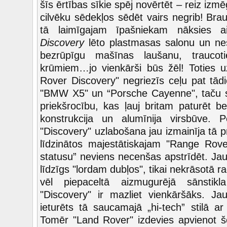
šīs ērtības sīkie spēj novērtēt – reiz izmēģ
cilvēku sēdekļos sēdēt vairs negrib!
Brau
tā laimīgajam īpašniekam nāksies a
Discovery
lēto plastmasas salonu un nesi
bezrūpīgu mašīnas laušanu, traucot
krūmiem…jo vienkārši būs žēl! Toties uz
Rover Discovery" negriezīs ceļu pat tād
"BMW X5" un “Porsche Cayenne", taču sa
priekšrocību, kas ļauj britam paturēt b
konstrukcija un alumīnija virsbūve. 
"Discovery" uzlabošana jau izmainīja tā pri
līdzinātos majestātiskajam "Range Rove
statusu” neviens necenšas apstrīdēt. Jau
līdzīgs "lordam dubļos", tikai nekrāsotā ra
vēl piepaceltā aizmugurējā sānstik
"Discovery" ir mazliet vienkāršāks. Ja
ieturēts tā saucamajā „hi-tech” stilā ar 
Tomēr "Land Rover" izdevies apvienot š