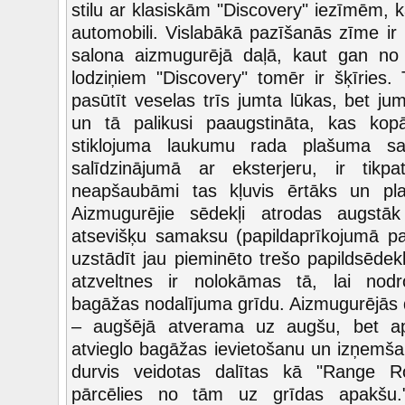
stilu ar klasiskām "Discovery" iezīmēm, k
automobili. Vislabākā pazīšanās zīme ir 
salona aizmugurējā daļā, kaut gan no 
lodziņiem "Discovery" tomēr ir šķīries. 
pasūtīt veselas trīs jumta lūkas, bet ju
un tā palikusi paaugstināta, kas kop
stiklojuma laukumu rada plašuma s
salīdzinājumā ar eksterjeru, ir tikp
neapšaubāmi tas kļuvis ērtāks un pla
Aizmugurējie sēdekļi atrodas augstāk
atsevišķu samaksu (papildaprīkojumā pa
uzstādīt jau pieminēto trešo papildsēdek
atzveltnes ir nolokāmas tā, lai nodro
bagāžas nodalījuma grīdu. Aizmugurējās d
– augšējā atverama uz augšu, bet ap
atvieglo bagāžas ievietošanu un izņemš
durvis veidotas dalītas kā "Range Ro
pārcēlies no tām uz grīdas apakšu.