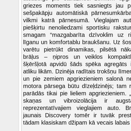
griezes moments tiek sasniegts jau p
sešpakāpju automātiskā pārnesumkārba
vilkmi katrā pārnesumā. Vieglajam au
piešķirtu nenoliedzami sportisku rakst
smagam “mazgabarīta dzīvoklim uz ri
līganu un komfortablu braukšanu. Uz šose
varētu pietrūkt dinamikas, pilsētā n
brāļus – ņipros un veiklos kompakt
šķēršļotā apvidū šāds spēka agregāts ir 
atliku likām. Dzinēja radītais trokšņu līmen
un pie zemiem apgriezieniem salonā n
motora pārsega būtu dīzeļdzinējs; tam 
parādās tikai pie lieliem apgriezieniem.
skaņas un vibroizolācija ir augs
reprezentatīvajiem vieglajiem auto. 
jaunais Discovery tomēr ir tuvāk pre
tādam klasiskam džipam kā vecais labais