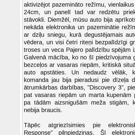
aktivizējot pazemināto režīmu, vienlaikus
24cm, un panelī tad var redzētu priek
stāvokli. Diemžēl, mūsu auto bija aprīko
nekāda elektronika un pazeminātie režīmi
ar dziļu sniegu, kurā degustējamais au
vēdera, un visi četri riteņi bezpalīdzīgi g
troses un veca Pajero palīdzību spējām i
Galvenā mācība, ko no šī piedzīvojuma 
bezceļos ar vasaras riepām, kritiskā situ
auto apstāties. Un nedaudz vēlāk, 
komanda jau bija pieradusi pie dīzeļa 
ātrumkārbas darbības, "Discovery 3", pier
pat vasaras riepām un marta kupenām pa
pa tādām aizsnigušām meža stigām, k
nebija braucis.
Tāpēc atgriezīsimies pie elektroni
Response" pilnpiedziņas. Šī elektron