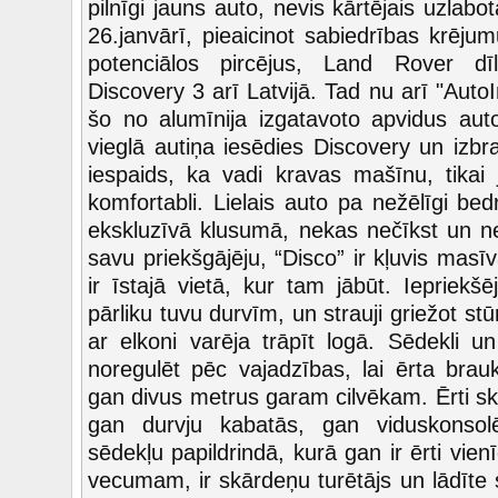
pilnīgi jauns auto, nevis kārtējais uzlabot
26.janvārī, pieaicinot sabiedrības krēju
potenciālos pircējus, Land Rover dīl
Discovery 3 arī Latvijā. Tad nu arī "Aut
šo no alumīnija izgatavoto apvidus aut
vieglā autiņa iesēdies Discovery un izbr
iespaids, ka vadi kravas mašīnu, tikai j
komfortabli. Lielais auto pa nežēlīgi bed
ekskluzīvā klusumā, nekas nečīkst un n
savu priekšgājēju, “Disco” ir kļuvis masī
ir īstajā vietā, kur tam jābūt. Iepriekš
pārliku tuvu durvīm, un strauji griežot stū
ar elkoni varēja trāpīt logā. Sēdekli un
noregulēt pēc vajadzības, lai ērta bra
gan divus metrus garam cilvēkam. Ērti skār
gan durvju kabatās, gan viduskonso
sēdekļu papildrindā, kurā gan ir ērti vie
vecumam, ir skārdeņu turētājs un lādīte 