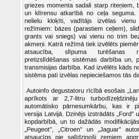
griezes momenta sadali starp riteņiem, b
un klīrensu atkarībā no ceļa seguma. 
nelielu kloķīti, vadītājs izvēlas vie
režīmiem: bāzes (parastiem ceļiem), sl
grants vai sniegs) vai vienu no trim bez
akmeņi. Katrā režīmā tiek izvēlēts piemēr
atsaucība, slīpuma turēšanas re
pretizslīdēšanas sistēmas darbība un, 
transmisijas darbība. Kad izvēlēts kāds n
sistēma pati izvēlas nepieciešamos tās d
Autoinfo degustatoru rīcībā esošais „La
aprīkots ar 2,7-litru turbodīzeļdzin
automātisko pārnesumkārbu, kas ir pi
versija Latvijā. Dzinējs izstrādāts „Ford
kopdarbībā, un to dažādās modifikācijās
„Peugeot”, „Citroen” un „Jaguar” autom
atsaucīgs pie salīdzinoši zemiem apgr