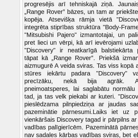
progresējis arī tehniskajā ziņā. Jaunai
„Range Rover” bāzes, un tam ar priekšte
kopēja. Atsevišķa rāmja vietā "Discov
integrēta stiprības struktūra "Body-Fram
"Mitsubishi Pajero" izmantotajai, un pali
pret lieci un vērpi, kā arī ievērojami u
"Discovery" ir neatkarīgā balstiekārta
tāpat kā „Range Rover”. Priekšā izmant
aizmugurē A veida sviras. Tas viss kopā 
stūres iekārtu padara "Discovery" v
precīzāku, nekā bija agrāk. Ai
pneimoatsperes, lai saglabātu normālu 
tad, ja tas velk piekabi ar kuteri. "Disco
pieslēdzama pilnpiedziņa ar jaudas sa
pazeminātie pārnesumi.
Laiks iet uz p
vienkāršais Discovery tagad ir pārpilns 
vadības palīgierīcēm. Pazeminātā pārnes
nav sadales kārbas vadības sviras, bet ele