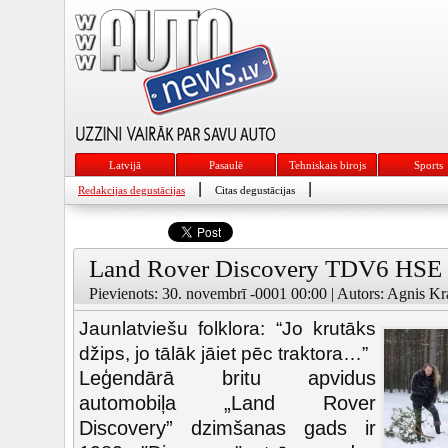
Latvijā
Pasaulē
Tehniskais birojs
Sports
|
|
Redakcijas degustācijas
Citas degustācijas
Land Rover Discovery TDV6 HSE
Pievienots: 30. novembrī -0001 00:00 | Autors: Agnis Kra
Jaunlatviešu folklora: “Jo krutāks
džips, jo tālāk jāiet pēc traktora…”
Leģendārā britu apvidus
automobiļa „Land Rover
Discovery” dzimšanas gads ir