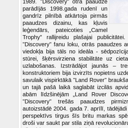
1989. "Discovery" otrā paaudze
parādījās 1998.gada rudenī un
gandrīz pilnībā atkārtoja pirmās
paaudzes dizainu, kas kļuvis
leģendārs, pateicoties „Camel
Trophy” rallijreidu plašajai publicitāte
"Discovery" fanu loku, otrās paaudzes 
viedokļa bija tāls no ideāla - sēdpozīci
stūrei, šķērsvirziena stabilitāte uz ci
uzlabošanas. Izstrādājot jaunās – tr
konstruktoriem bija izvirzīts nopietns uz
savulaik vispirktākā "Land Rover" braukš
un tajā pašā laikā saglabāt izcilās apvi
abām līdzšinējām „Land Rover Discov
"Discovery" trešās paaudzes pirmiz
autoizstādē 2004. gada 7. aprīlī, tādējādi 
perspektīvs tirgus šīs britu markas sp
droši var saukt par stila ziņā revolucionār