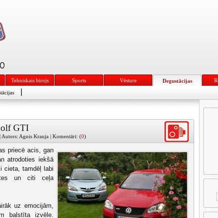
Tehniskais birojs
Sports
Vēsture
R
Degustācijas
|
tācijas
olf GTI
 Autors: Agnis Krauja | Komentāri: (
0
)
as priecē acis, gan
n atrodoties iekšā
i cieta, tamdēļ labi
tes un citi ceļa
airāk uz emocijām,
m balstīta izvēle.