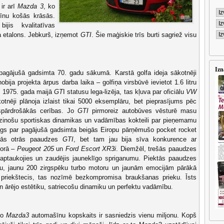
ir arī
Mazda 3
, ko
šīnu košās krāsās.
ijis kvalitatīvas
a etalons. Jebkurš, izņemot
GTI
. Šie maģiskie trīs burti sagriež visu
Izn
agājušā gadsimta 70. gadu sākumā. Karstā golfa ideja sākotnēji
ija projekta ārpus darba laika – golfiņa virsbūvē ievietot 1.6 litru
. 1975. gada maijā
GT
I statusu lega-lizēja, tas kļuva par oficiālu
VW
tnēji plānoja izlaist tikai 5000 eksemplāru, bet pieprasījums pēc
ispārdrošākās cerības. Jo
GTI
pirmoreiz autobūves vēsturē masu
dzinošu sportiskas dinamikas un vadāmības kokteili par pieņemamu
ildīgs par pagājušā gadsimta beigās Eiropu pārņēmušo pocket rocket
ījās otrās paaudzes
GTI
, bet tam jau bija sīva konkurence ar
torā –
Peugeot 205
un
Ford Escort XR3i
. Diemžēl, trešās paaudzes
 aptaukojies un zaudējis jauneklīgo spriganumu. Piektās paaudzes
nu, jaunu 200 zirgspēku turbo motoru un jaunām emocijām pārākā
priekštecis, tas nozīmē bezkompromisa braukšanas prieku. Īsts
un ārējo estētiku, satriecošu dinamiku un perfektu vadāmību.
to
Mazda3
automašīnu kopskaits ir sasniedzis vienu miljonu. Kopš