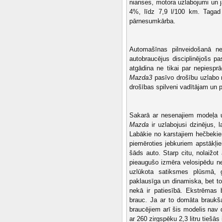
nianses, motora uzlabojumi un
4%, līdz 7,9 l/100 km. Tagad
pārnesumkārba.
Automašīnas pilnveidošanā nem
autobraucējus disciplinējošs p
atgādina ne tikai par nepiespr
Mazda3
pasīvo drošību uzlabo ne
drošības spilveni vadītājam un 
Sakarā ar nesenajiem modeļa
Mazda
ir uzlabojusi dzinējus, 
Labākie no karstajiem hečbekiem 
piemēroties jebkuriem apstākļi
šāds auto. Starp citu, nolaižot
pieaugušo izmēra velosipēdu ne
uzlūkota satiksmes plūsmā, 
paklausīga un dinamiska, bet to
nekā ir patiesībā. Ekstrēmas 
brauc. Ja ar to domāta braukš
braucējiem arī šis modelis na
ar 260 zirgspēku 2,3 litru tiešās