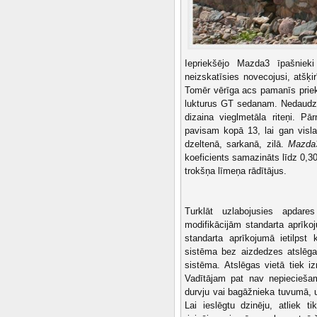
Iepriekšējo Mazda3 īpašnieki
neizskatīsies novecojusi, atšķi
Tomēr vērīga acs pamanīs prie
lukturus GT sedanam. Nedaudz m
dizaina vieglmetāla riteņi. Pā
pavisam kopā 13, lai gan visla
dzeltenā, sarkanā, zilā.
Mazda
koeficients samazināts līdz 0,3
trokšņa līmeņa rādītājus.
Turklāt uzlabojusies apdare
modifikācijām standarta aprīko
standarta aprīkojumā ietilpst
sistēma bez aizdedzes atslēga
sistēma. Atslēgas vietā tiek iz
Vadītājam pat nav nepieciešam
durvju vai bagāžnieka tuvumā, u
Lai ieslēgtu dzinēju, atliek t