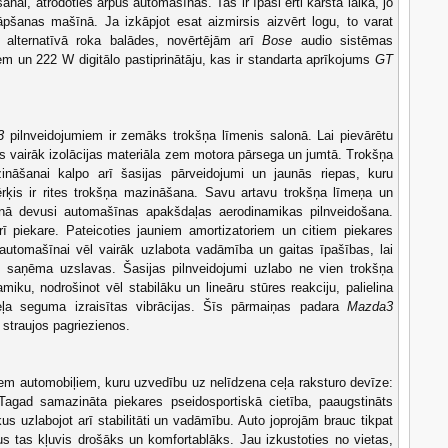
šanai, atrodoties ārpus automašīnas. Tas ir īpaši ērti karstā laikā, jo
kāpšanas mašīnā. Ja izkāpjot esat aizmirsis aizvērt logu, to varat
s alternatīvā roka balādes, novērtējām arī
Bose
audio sistēmas
iem un 222 W digitālo pastiprinātāju, kas ir standarta aprīkojums
GT
3
pilnveidojumiem ir zemāks trokšņa līmenis salonā. Lai pievārētu
s vairāk izolācijas materiāla zem motora pārsega un jumtā. Trokšņa
ināšanai kalpo arī šasijas pārveidojumi un jaunās riepas, kuru
ērķis ir rites trokšņa mazināšana. Savu artavu trokšņa līmeņa un
nā devusi automašīnas apakšdaļas aerodinamikas pilnveidošana.
ī piekare. Pateicoties jauniem amortizatoriem un citiem piekares
 automašīnai vēl vairāk uzlabota vadāmība un gaitas īpašības, lai
saņēma uzslavas. Šasijas pilnveidojumi uzlabo ne vien trokšņa
miku, nodrošinot vēl stabilāku un lineāru stūres reakciju, palielina
eļa seguma izraisītas vibrācijas. Šīs pārmaiņas padara
Mazda3
straujos pagriezienos.
iem automobiļiem, kuru uzvedību uz nelīdzena ceļa raksturo devīze:
Tagad samazināta piekares pseidosportiskā cietība, paaugstināts
us uzlabojot arī stabilitāti un vadāmību. Auto joprojām brauc tikpat
kus tas kļuvis drošāks un komfortablāks. Jau izkustoties no vietas,