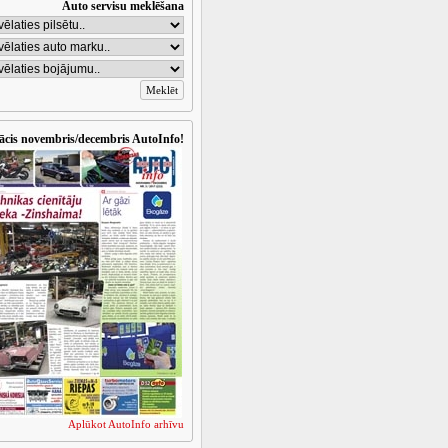
Auto servisu meklēšana
ācis novembris/decembris AutoInfo!
Aplūkot AutoInfo arhīvu