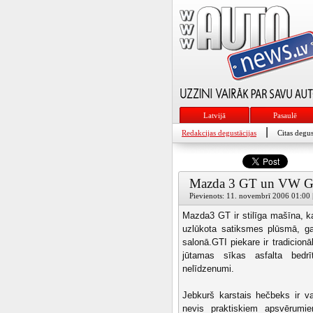
Latvijā
Pasaulē
|
Redakcijas degustācijas
Citas degus
Mazda 3 GT un VW G
Pievienots: 11. novembrī 2006 01:00 |
Mazda3 GT ir stilīga mašīna, k
uzlūkota satiksmes plūsmā, ga
salonā.GTI piekare ir tradicionāl
jūtamas sīkas asfalta bedrī
nelīdzenumi.
Jebkurš karstais hečbeks ir v
nevis praktiskiem apsvērumie