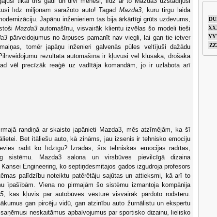
uši tikai trīs gadi un divi mēneši, līdz ar to Mazda3 uzstādījusi
ikusi līdz miljonam saražoto auto! Tagad
Mazda3
, kuru tirgū laida
modernizāciju. Japāņu inženieriem tas bija ārkārtīgi grūts uzdevums,
DU
kstoši
Mazda3
automašīnu, visvairāk klientu izvēlas šo modeli tieši
XX
YY
a3
pārveidojumus no ārpuses pamanīt nav viegli, lai gan tie ietver
ZZ
izmaiņas, tomēr japāņu inženieri galvenās pūles veltījuši dažādu
Pilnveidojumu rezultātā automašīna ir kļuvusi vēl klusāka, drošāka
ad vēl precīzāk reaģē uz vadītāja komandām, jo ir uzlabota arī
irmajā randiņā ar skaisto japānieti Mazda3, mēs atzīmējām, ka šī
itālietei. Bet itāliešu auto, kā zināms, jau izsenis ir tehnisko emociju
evies radīt ko līdzīgu? Izrādās, šīs tehniskās emocijas radītas,
ng sistēmu. Mazda3 salona un virsbūves pievilcīgā dizaina
i Kansei Engineering, ko septiņdesmitajos gados izgudroja profesors
ēmas palīdzību noteiktu patērētāju sajūtas un attieksmi, kā arī to
mu īpašībām. Viena no pirmajām šo sistēmu izmantoja kompānija
5
, kas kļuvis par autobūves vēsturē visvairāk pārdoto rodsteru.
ākumus gan pircēju vidū, gan atzinību auto žurnālistu un ekspertu
, saņēmusi neskaitāmus apbalvojumus par sportisko dizainu, lielisko