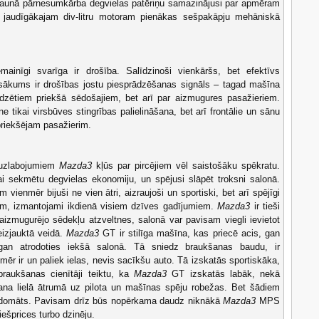
 jaunā pārnesumkārba degvielas patēriņu samazinājusi par apmēram
 jaudīgākajam div-litru motoram pienākas sešpakāpju mehāniskā
ainīgi svarīga ir drošība. Salīdzinoši vienkāršs, bet efektīvs
asākums ir drošības jostu piesprādzēšanas signāls – tagad mašīna
ādzētiem priekšā sēdošajiem, bet arī par aizmugures pasažieriem.
 tikai virsbūves stingrības palielināšana, bet arī frontālie un sānu
priekšējam pasažierim.
 uzlabojumiem
Mazda3
kļūs par pircējiem vēl saistošāku spēkratu.
lai sekmētu degvielas ekonomiju, un spējusi slāpēt troksni salonā.
vienmēr bijuši ne vien ātri, aizraujoši un sportiski, bet arī spējīgi
em, izmantojami ikdienā visiem dzīves gadījumiem.
Mazda3
ir tieši
 aizmugurējo sēdekļu atzveltnes, salonā var pavisam viegli ievietot
izjauktā veidā.
Mazda3
GT ir stilīga mašīna, kas priecē acis, gan
gan atrodoties iekšā salonā. Tā sniedz braukšanas baudu, ir
mēr ir un paliek ielas, nevis sacīkšu auto. Tā izskatās sportiskāka,
braukšanas cienītāji teiktu, ka
Mazda3
GT izskatās labāk, nekā
ana lielā ātrumā uz pilota un mašīnas spēju robežas. Bet šādiem
v domāts. Pavisam drīz būs nopērkama daudz niknākā
Mazda3
MPS
 iešprices turbo dzinēju.