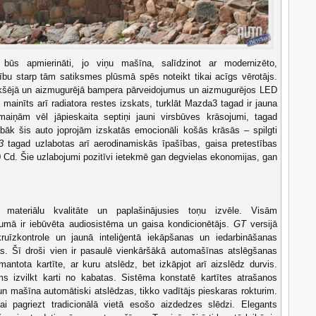
 būs apmierināti, jo viņu mašīna, salīdzinot ar modernizēto,
rību starp tām satiksmes plūsmā spēs noteikt tikai acīgs vērotājs.
kšējā un aizmugurējā bampera pārveidojumus un aizmugurējos LED
ainīts arī radiatora restes izskats, turklāt Mazda3 tagad ir jauna
rmaiņām vēl jāpieskaita septiņi jauni virsbūves krāsojumi, tagad
bāk šis auto joprojām izskatās emocionāli košās krāsās – spilgti
3
tagad uzlabotas arī aerodinamiskās īpašības, gaisa pretestības
0 Cd. Šie uzlabojumi pozitīvi ietekmē gan degvielas ekonomijas, gan
s materiālu kvalitāte un paplašinājusies toņu izvēle. Visām
jumā ir iebūvēta audiosistēma un gaisa kondicionētājs.
GT
versijā
 kruīzkontrole un jaunā inteliģentā iekāpšanas un iedarbināšanas
s. Šī droši vien ir pasaulē vienkāršākā automašīnas atslēgšanas
mantota kartīte, ar kuru atslēdz, bet izkāpjot arī aizslēdz durvis.
s izvilkt karti no kabatas. Sistēma konstatē kartītes atrašanos
n mašīna automātiski atslēdzas, tikko vadītājs pieskaras rokturim.
ikai pagriezt tradicionālā vietā esošo aizdedzes slēdzi.
Elegants