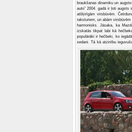
braukšanas dinamiku un augsto 
auto” 2004. gadā ir ļoti augsts
atšķirīgām virsbūvēm. Četrdurv
raksturiem, un abām virsbūvēm 
harmonisks. Jāsaka, ka Mazda
izskatās tikpat labi kā hečbek
populārāki ir hečbeki, ko iegā
sedani. Tā kā atzinību ieguvuša