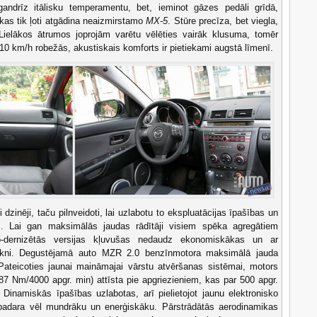
andrīz itālisku temperamentu, bet, ieminot gāzes pedāli grīdā,
kas tik ļoti atgādina neaizmirstamo
MX-5
. Stūre precīza, bet viegla,
 Lielākos ātrumos joprojām varētu vēlēties vairāk klusuma, tomēr
10 km/h robežās, akustiskais komforts ir pietiekami augstā līmenī.
 dzinēji, taču pilnveidoti, lai uzlabotu to ekspluatācijas īpašības un
s. Lai gan maksimālās jaudas rādītāji visiem spēka agregātiem
mo-dernizētās versijas kļuvušas nedaudz ekonomiskākas un ar
īkni. Degustējamā auto MZR 2.0 benzīnmotora maksimālā jauda
Pateicoties jaunai maināmajai vārstu atvēršanas sistēmai, motors
 Nm/4000 apgr. min) attīsta pie apgriezieniem, kas par 500 apgr.
Dinamiskās īpašības uzlabotas, arī pielietojot jaunu elektronisko
u padara vēl mundrāku un enerģiskāku. Pārstrādātās aerodinamikas