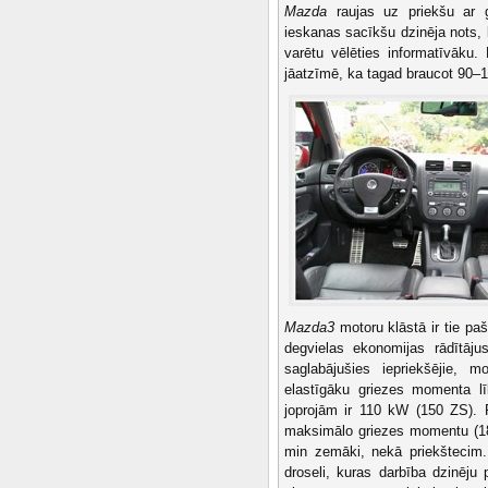
Mazda
raujas uz priekšu ar g
ieskanas sacīkšu dzinēja nots, 
varētu vēlēties informatīvāku.
jāatzīmē, ka tagad braucot 90–1
Mazda3
motoru klāstā ir tie paši
degvielas ekonomijas rādītāju
saglabājušies iepriekšējie, 
elastīgāku griezes momenta l
joprojām ir 110 kW (150 ZS). 
maksimālo griezes momentu (187
min zemāki, nekā priekštecim. 
droseli, kuras darbība dzinēj