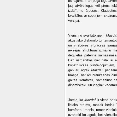
risinājums ir arī poga logu atvēr
ļauj atvērt logus vēl pirms ie
izdarīt no ārpuses. Klausotie
kvalitātes ar septiņiem skaļruņ
versijai.
Viens no svarīgākajiem
Mazda
akustisko diskomfortu, izmantot
un virsbūves vibrācijas samaz
iekšējās struktūras izmaiņu m
degvielas patēriņa samazināša
Bez uzmanības nav palikusi ar
konstrukcijas pilnveidojumiem,
gan arī agrāk
Mazda3
par tām 
līmeņa, bet arī braukšanas dina
gaitas komfortu, samazinot c
dinamiskāku un vieglāk vadāmu 
Jāteic, ka
Mazda3
ir viens no t
lielāks ātrums, mazāk bedru! 
komforta līmenis, tomēr vienlaik
azartiski kā agrāk, bet vienlai