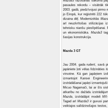
Mazda3
ražošanas sākuma pagāj
pasaules rekordu – visātrāk t
2003. gadā, piedzīvojusi pirmo 
jo Eiropā, kur reģistrēti 222 tū
dizaina dēļ. Modernizētās
Mazd
arī neuzkrītošas stilizācijas 
tehnisku nianšu pieslīpēšanai. 
un ekonomiskāka.
Mazda3
tag
šasijas konstrukcija.
Mazda 3 GT
Jau 2004. gada rudenī, savā p
japāniete ļoti vēlas līdzināties 
virsotne. Kā gan japāņiem izd
izmantojot Kansei Engineeri
izstrādāšanai japāņi izmantojuš
Micuo Nagamači, lai ar šīs sist
atkarību no dažādu izstrādāju
Mazda
, izstrādājot modeli
MX-
Tagad arī
Mazda3
ir guvusi pan
veiktajos salīdzinošajos testos