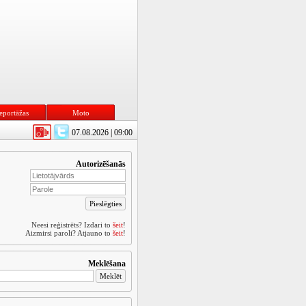
eportāžas
Moto
07.08.2026 | 09:00
Autorizēšanās
Neesi reģistrēts? Izdari to
šeit
!
Aizmirsi paroli? Atjauno to
šeit
!
Meklēšana