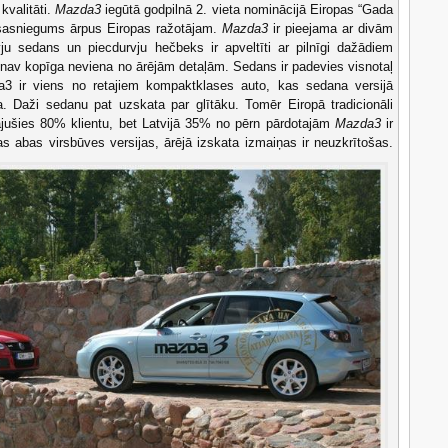
kvalitāti.
Mazda3
iegūtā godpilnā 2. vieta nominācijā Eiropas “Gada
 sasniegums ārpus Eiropas ražotājam.
Mazda3
ir pieejama ar divām
ju sedans un piecdurvju hečbeks ir apveltīti ar pilnīgi dažādiem
nav kopīga neviena no ārējām detaļām. Sedans ir padevies visnotaļ
3 ir viens no retajiem kompaktklases auto, kas sedana versijā
a. Daži sedanu pat uzskata par glītāku. Tomēr Eiropā tradicionāli
dājušies 80% klientu, bet Latvijā 35% no pērn pārdotajām
Mazda3
ir
s abas virsbūves versijas, ārējā izskata izmaiņas ir neuzkrītošas.