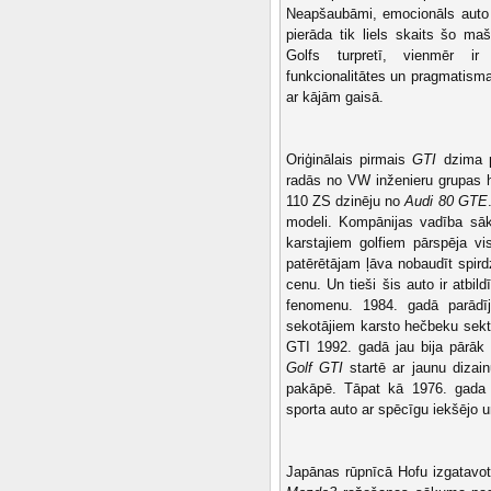
Neapšaubāmi, emocionāls auto 
pierāda tik liels skaits šo ma
Golfs turpretī, vienmēr ir b
funkcionalitātes un pragmatism
ar kājām gaisā.
Oriģinālais pirmais
GTI
dzima p
radās no VW inženieru grupas hob
110 ZS dzinēju no
Audi 80 GTE
modeli. Kompānijas vadība sāko
karstajiem golfiem pārspēja v
patērētājam ļāva nobaudīt spir
cenu. Un tieši šis auto ir atb
fenomenu. 1984. gadā parād
sekotājiem karsto hečbeku sek
GTI 1992. gadā jau bija pārāk
Golf GTI
startē ar jaunu dizai
pakāpē. Tāpat kā 1976. gada 
sporta auto ar spēcīgu iekšējo 
Japānas rūpnīcā Hofu izgatavo