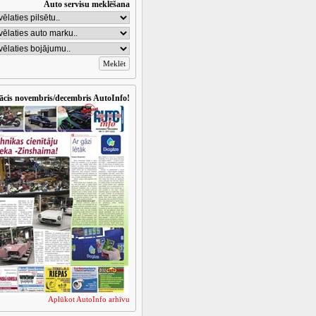
Auto servisu meklēšana
ācis novembris/decembris AutoInfo!
Aplūkot AutoInfo arhīvu