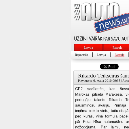
Latvijā
Pasaulē
|
|
Reportāža
Latvijā
Pasaulē
Rikardo Teikseiras šau
Pievienots: 6. maijā 2010 09:35 | Auto
GP2 sacīkstēs, kas šosvēt
Marokas pilsētā Marakešā, vi
portugāļu talants Rikardo Te
šausminošu avāriju. Pirmajā 
ieņēma piekto vietu, taču otraj
pēc kuras, viņa formula pacēlā
pār Pola Rīsa automašīnu un
nožogojumā. Par laimi, ne