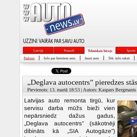
Latvijā
Pasaulē
Sports
Tehniskais birojs
|
|
|
|
Padomi
Info par lietotiem auto
Jauni auto
Teh. info raksti
„Deglava autocentrs” pieredzes stās
Pievienots: 13. martā 18:53 | Autors: Kaspars Bergmanis 
Latvijas auto remonta tirgū, kur
servisu darba mūžs bieži vien
nepārsniedz dažus gadus,
„Deglava autocentrs” (sākotnēji
dibināts kā „SIA Autogāze”)