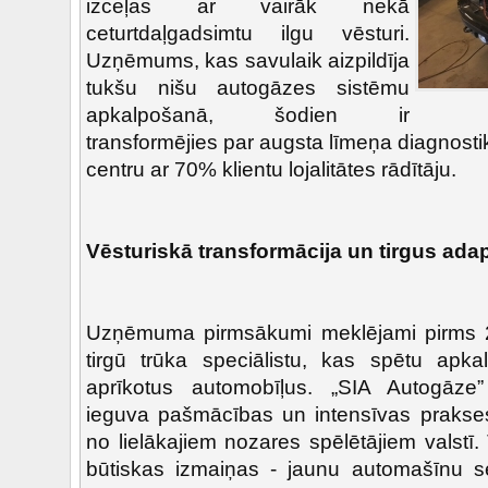
izceļas ar vairāk nekā
ceturtdaļgadsimtu ilgu vēsturi.
Uzņēmums, kas savulaik aizpildīja
tukšu nišu autogāzes sistēmu
apkalpošanā, šodien ir
transformējies par augsta līmeņa diagnost
centru ar 70% klientu lojalitātes rādītāju.
Vēsturiskā transformācija un tirgus adap
Uzņēmuma pirmsākumi meklējami pirms 2
tirgū trūka speciālistu, kas spētu apk
aprīkotus automobīļus. „SIA Autogāz
ieguva pašmācības un intensīvas prakses 
no lielākajiem nozares spēlētājiem valst
būtiskas izmaiņas - jaunu automašīnu