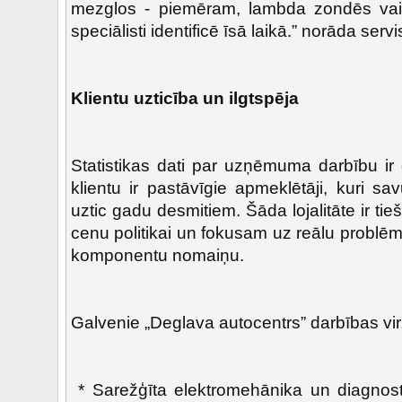
mezglos - piemēram, lambda zondēs vai 
speciālisti identificē īsā laikā.” norāda servi
Klientu uzticība un ilgtspēja
Statistikas dati par uzņēmuma darbību ir 
klientu ir pastāvīgie apmeklētāji, kuri s
uztic gadu desmitiem. Šāda lojalitāte ir ti
cenu politikai un fokusam uz reālu problē
komponentu nomaiņu.
Galvenie „Deglava autocentrs” darbības vir
* Sarežģīta elektromehānika un diagnos