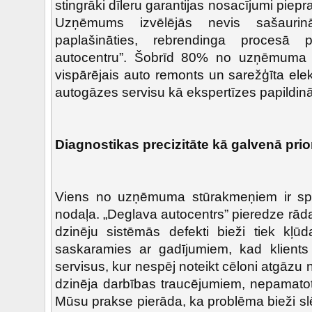
stingrāki dīleru garantijas nosacījumi piep
Uzņēmums izvēlējās nevis sašaurin
paplašināties, rebrendinga procesā 
autocentru”. Šobrīd 80% no uzņēmuma 
vispārējais auto remonts un sarežģīta ele
autogāzes servisu kā ekspertīzes papildin
Diagnostikas precizitāte kā galvenā prior
Viens no uzņēmuma stūrakmeņiem ir sp
nodaļa. „Deglava autocentrs” pieredze rād
dzinēju sistēmās defekti bieži tiek kļūda
saskaramies ar gadījumiem, kad klients 
servisus, kur nespēj noteikt cēloni atgāz
dzinēja darbības traucējumiem, nepamatoti
Mūsu prakse pierāda, ka problēma bieži s