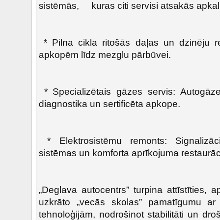
sistēmās, kuras citi servisi atsakās apkal
* Pilna cikla ritošās daļas un dzinēju 
apkopēm līdz mezglu pārbūvei.
* Specializētais gāzes servis: Autogāz
diagnostika un sertificēta apkope.
* Elektrosistēmu remonts: Signalizāc
sistēmas un komforta aprīkojuma restaurāci
„Deglava autocentrs” turpina attīstīties,
uzkrāto „vecās skolas” pamatīgumu ar
tehnoloģijām, nodrošinot stabilitāti un dr