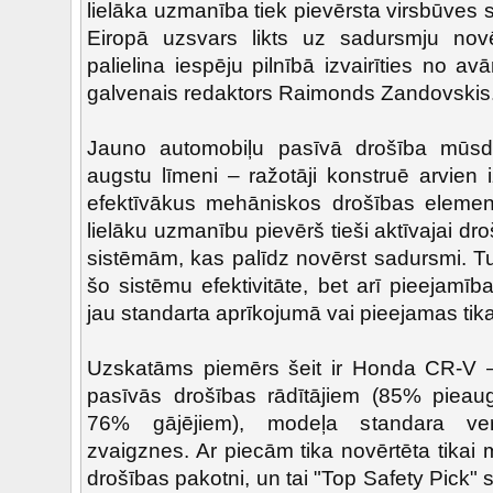
lielāka uzmanība tiek pievērsta virsbūves str
Eiropā uzsvars likts uz sadursmju no
palielina iespēju pilnībā izvairīties no avā
galvenais redaktors Raimonds Zandovskis
Jauno automobiļu pasīvā drošība mūsdie
augstu līmeni – ražotāji konstruē arvien 
efektīvākus mehāniskos drošības elem
lielāku uzmanību pievērš tieši aktīvajai dr
sistēmām, kas palīdz novērst sadursmi. Turk
šo sistēmu efektivitāte, bet arī pieejamība
jau standarta aprīkojumā vai pieejamas tik
Uzskatāms piemērs šeit ir Honda CR-V –
pasīvās drošības rādītājiem (85% pieau
76% gājējiem), modeļa standara ver
zvaigznes. Ar piecām tika novērtēta tikai 
drošības pakotni, un tai "Top Safety Pick" s