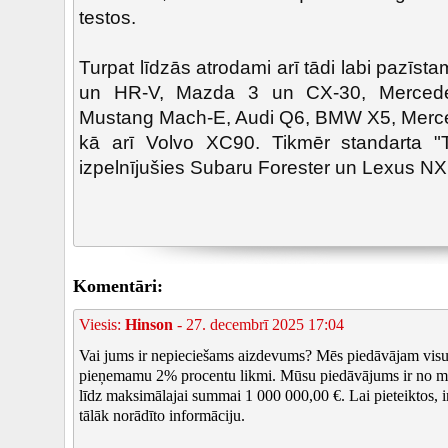
testos.
Turpat līdzās atrodami arī tādi labi pazīst
un HR-V, Mazda 3 un CX-30, Mercede
Mustang Mach-E, Audi Q6, BMW X5, Mer
kā arī Volvo XC90. Tikmēr standarta "T
izpelnījušies Subaru Forester un Lexus NX
Komentāri:
Viesis:
Hinson
- 27. decembrī 2025 17:04
Vai jums ir nepieciešams aizdevums? Mēs piedāvājam visu
pieņemamu 2% procentu likmi. Mūsu piedāvājums ir no m
līdz maksimālajai summai 1 000 000,00 €. Lai pieteiktos, i
tālāk norādīto informāciju.