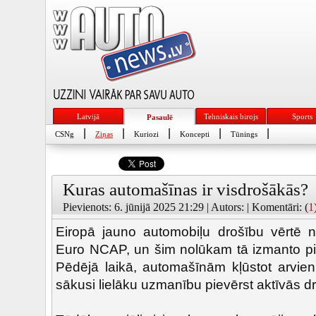
Latvijā
Tehniskais birojs
Sports
Pasaulē
|
|
|
|
|
CSNg
Ziņas
Kuriozi
Koncepti
Tūnings
Kuras automašīnas ir visdrošākās?
Pievienots: 6. jūnijā 2025 21:29 | Autors: | Komentāri: (
1
Eiropā jauno automobiļu drošību vērtē n
Euro NCAP, un šim nolūkam tā izmanto pi
Pēdējā laikā, automašīnām kļūstot arvien
sākusi lielāku uzmanību pievērst aktīvās d