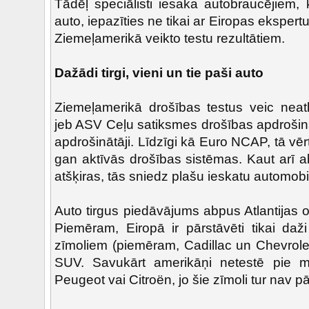
Tādēļ speciālisti iesaka autobraucējiem, 
auto, iepazīties ne tikai ar Eiropas ekspert
Ziemeļamerikā veikto testu rezultātiem.
Dažādi tirgi, vieni un tie paši auto
Ziemeļamerikā drošības testus veic neatk
jeb ASV Ceļu satiksmes drošības apdrošināt
apdrošinātāji. Līdzīgi kā Euro NCAP, tā vē
gan aktīvās drošības sistēmas. Kaut arī 
atšķiras, tās sniedz plašu ieskatu automob
Auto tirgus piedāvājums abpus Atlantijas 
Piemēram, Eiropā ir pārstāvēti tikai daž
zīmoliem (piemēram, Cadillac un Chevrolet
SUV. Savukārt amerikāņi netestē pie mu
Peugeot vai Citroën, jo šie zīmoli tur nav pā