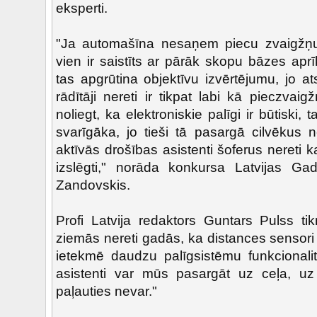
eksperti.
"Ja automašīna nesaņem piecu zvaigžņu 
vien ir saistīts ar pārāk skopu bāzes apr
tas apgrūtina objektīvu izvērtējumu, jo a
rādītāji nereti ir tikpat labi kā pieczva
noliegt, ka elektroniskie palīgi ir būtiski, 
svarīgāka, jo tieši tā pasargā cilvēkus n
aktīvās drošības asistenti šoferus nereti kai
izslēgti," norāda konkursa Latvijas Gad
Zandovskis.
Profi Latvija redaktors Guntars Pulss tik
ziemās nereti gadās, ka distances sensori 
ietekmē daudzu palīgsistēmu funkcionalitā
asistenti var mūs pasargāt uz ceļa, uz
paļauties nevar."