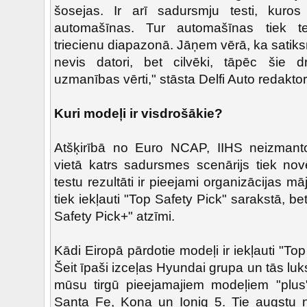
šosejas. Ir arī sadursmju testi, kuros 
automašīnas. Tur automašīnas tiek t
triecienu diapazonā. Jāņem vērā, ka satiks
nevis datori, bet cilvēki, tāpēc šie d
uzmanības vērti," stāsta Delfi Auto redakto
Kuri modeļi ir visdrošākie?
Atšķirībā no Euro NCAP, IIHS neizmant
vietā katrs sadursmes scenārijs tiek novē
testu rezultāti ir pieejami organizācijas m
tiek iekļauti "Top Safety Pick" sarakstā, be
Safety Pick+" atzīmi.
Kādi Eiropā pārdotie modeļi ir iekļauti "To
Šeit īpaši izceļas Hyundai grupa un tās l
mūsu tirgū pieejamajiem modeļiem "plus
Santa Fe, Kona un Ioniq 5. Tie augstu 