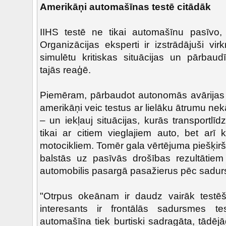
Amerikāņi automašīnas testē citādāk
IIHS testē ne tikai automašīnu pasīvo, 
Organizācijas eksperti ir izstrādājuši vir
simulētu kritiskas situācijas un pārbaudī
tajās reaģē.
Piemēram, pārbaudot autonomās avārijas
amerikāņi veic testus ar lielāku ātrumu nek
– un iekļauj situācijas, kurās transportlīd
tikai ar citiem vieglajiem auto, bet ar
motocikliem. Tomēr gala vērtējuma piešķir
balstās uz pasīvās drošības rezultātiem 
automobilis pasargā pasažierus pēc sadu
"Otrpus okeānam ir daudz vairāk testēš
interesants ir frontālās sadursmes te
automašīna tiek burtiski sadragāta, tādēj