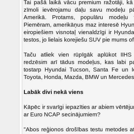
Tai pašā laikā vācu premium ražotāji, kā
zīmoli ievērojamu daļu savu modeļu p
Amerikā. Protams, populāru modeļu 
Piemēram, amerikāņus maz interesē Hyund
eiropiešiem visnotaļ vienaldzīgi ir Hyunda
testos, jo lielais korejiešu SUV pie mums ofic
Taču atliek vien rūpīgāk aplūkot IIHS 
redzēsim arī tādus modeļus, kas labi p
tostarp Hyundai Tucson, Santa Fe un I
Toyota, Honda, Mazda, BMW un Mercedes
Labāk divi nekā viens
Kāpēc ir svarīgi iepazīties ar abiem vērtēj
ar Euro NCAP secinājumiem?
"Abos reģionos drošības testu metodes a