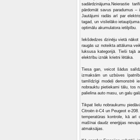
sadārdzinājuma.Neierastie tari
pārdomāt savus paradumus – iz
Jautājumi radās arī par elektri
tagad, un vislielāko ietaupījum
optimālu akumulatora ietilpību.
Iekšdedzes dzinēju vietā nākot 
raugās uz noteikta attāluma vei
luksusa kategorijā. Tieši tajā
elektrību iznāk krietni lētāka.
Tiesa gan, veicot šādus salīd
izmaksām un uzbūves īpatnīb
tamlīdzīgi modeļi demonstrē ies
nobrauktu pietiekami tālu, tos 
palielina auto masu, un galu gal
Tikpat lielu nobraukumu piedā
Citroën ë-C4 un Peugeot e-208. 
temperatūras kontrole, kā arī 
mašīnai daudz enerģijas nevajag
atmaksājas.