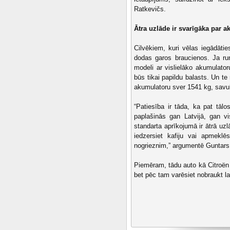
Ratkevičs.
Ātra uzlāde ir svarīgāka par a
Cilvēkiem, kuri vēlas iegādātie
dodas garos braucienos. Ja ru
modeli ar vislielāko akumulato
būs tikai papildu balasts. Un t
akumulatoru sver 1541 kg, savu
“Patiesība ir tāda, ka pat tālos
paplašinās gan Latvijā, gan v
standarta aprīkojumā ir ātrā uz
iedzersiet kafiju vai apmeklē
nogrieznim,” argumentē Guntars
Piemēram, tādu auto kā Citroën 
bet pēc tam varēsiet nobraukt l