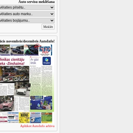
Auto servisu meklēšana
ācis novembris/decembris AutoInfo!
Aplūkot AutoInfo arhīvu