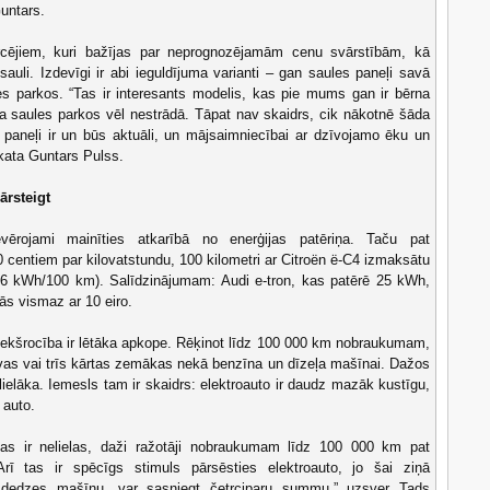
untars.
rcējiem, kuri bažījas par neprognozējamām cenu svārstībām, kā
sauli. Izdevīgi ir abi ieguldījuma varianti – gan saules paneļi savā
es parkos. “Tas ir interesants modelis, kas pie mums gan ir bērna
šana saules parkos vēl nestrādā. Tāpat nav skaidrs, cik nākotnē šāda
s paneļi ir un būs aktuāli, un mājsaimniecībai ar dzīvojamo ēku un
zskata Guntars Pulss.
ārsteigt
ērojami mainīties atkarībā no enerģijas patēriņa. Taču pat
0 centiem par kilovatstundu, 100 kilometri ar Citroën ë-C4 izmaksātu
 16 kWh/100 km). Salīdzinājumam: Audi e-tron, kas patērē 25 kWh,
s vismaz ar 10 eiro.
riekšrocība ir lētāka apkope. Rēķinot līdz 100 000 km nobraukumam,
ivas vai trīs kārtas zemākas nekā benzīna un dīzeļa mašīnai. Dažos
lielāka. Iemesls tam ir skaidrs: elektroauto ir daudz mazāk kustīgu,
 auto.
as ir nelielas, daži ražotāji nobraukumam līdz 100 000 km pat
ī tas ir spēcīgs stimuls pārsēsties elektroauto, jo šai ziņā
ekšdedzes mašīnu, var sasniegt četrciparu summu,” uzsver Tads