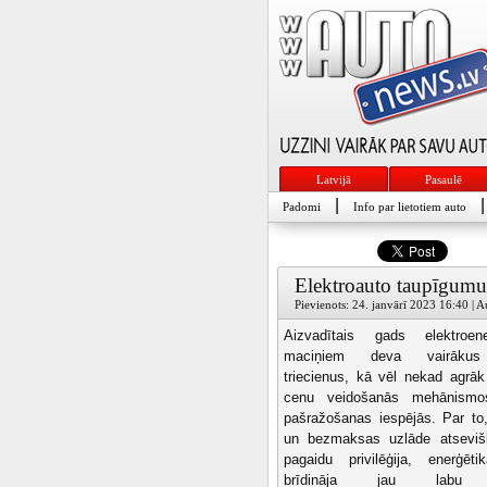
Latvijā
Pasaulē
|
|
Padomi
Info par lietotiem auto
Elektroauto taupīgumu 
Pievienots: 24. janvārī 2023 16:40 | Au
Aizvadītais gads elektroene
maciņiem deva vairākus 
triecienus, kā vēl nekad agrāk l
cenu veidošanās mehānismo
pašražošanas iespējās. Par to
un bezmaksas uzlāde atsevišķ
pagaidu privilēģija, enerģēt
brīdināja jau labu