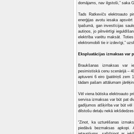
domājams, nav ilgstoši,” saka G
Tads Ratkevičs elektroauto pi
enerģijas avotu iesaka apsvērt 
īpašumā, gan investīcijas saul
autiņos, jo pilnvērtīgi ieguldī
elektrība varētu maksāt. Totie
elektromobili tie ir izdevīgi,” u
Ekspluatācijas izmaksas var p
Braukšanas izmaksas var iev
pesimistiskā cenu scenārijā – 4
aptuveni 6 eiro (patēriņš zem
tādam pašam attālumam jārēķinā
Vēl viena būtiska elektroauto p
servisa izmaksas var būt pat d
gadījumos atšķirība var būt vēl 
dilstošu detaļu nekā iekšdedzes
“Zinot, ka uzturēšanas izmaks
piedāvā bezmaksas apkopi. Ar
ietaupījums, salīdzinot ar i