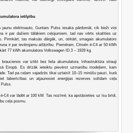
kumulatora ietilpību
s jaunu elektroauto, Guntars Pulss iesaka pārdomāt, cik bieži viņi
na ir par dažiem tālākiem ceļojumiem, tad nav vērts skatīties uz
ru. Pirmkārt, tas maksās dārgāk, un, otrkārt, smagais akumulators
e runa ir par ievērojamu atšķirību. Piemēram, Citroën ë-C4 ar 50 kWh
kārt 77 kWh akumulatora Volkswagen ID.3 – 1928 kg.
 braucienos var iztikt bez liela akumulatora. Infrastruktūra strauji
isā Eiropā. Es drīzāk ieteiktu pievērst uzmanību modeļiem, kam
lāde. Tad pa ceļam vajadzēs tikai uztaisīt 10–15 minūšu pauzi, kurā
siet labierīcības un atjaunosiet enerģijas rezerves solīdam ceļa
 Pulss.
ë-C4 var lādēt ar 100 kW. Tas nozīmē, ka apstāsieties uz īsu brīdi,
abu ceļa posmu.