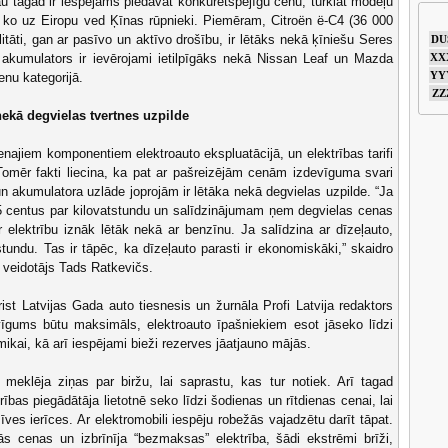
jau tagad ir iespējams piedāvāt konkurētspējīgu cenu, turklāt modeļu
s, ko uz Eiropu ved Ķīnas rūpnieki. Piemēram, Citroën ë-C4 (36 000
alitāti, gan ar pasīvo un aktīvo drošību, ir lētāks nekā ķīniešu Seres
DU
kumulators ir ievērojami ietilpīgāks nekā Nissan Leaf un Mazda
XX
YY
enu kategorijā.
ZZ
nekā degvielas tvertnes uzpilde
enajiem komponentiem elektroauto ekspluatācijā, un elektrības tarifi
 Tomēr fakti liecina, ka pat ar pašreizējām cenām izdevīguma svari
un akumulatora uzlāde joprojām ir lētāka nekā degvielas uzpilde. “Ja
 centus par kilovatstundu un salīdzinājumam ņem degvielas cenas
 elektrību iznāk lētāk nekā ar benzīnu. Ja salīdzina ar dīzeļauto,
tstundu. Tas ir tāpēc, ka dīzeļauto parasti ir ekonomiskāki,” skaidro
 veidotājs Tads Ratkevičs.
rist Latvijas Gada auto tiesnesis un žurnāla Profi Latvija redaktors
vīgums būtu maksimāls, elektroauto īpašniekiem esot jāseko līdzi
ikai, kā arī iespējami bieži rezerves jāatjauno mājās.
 meklēja ziņas par biržu, lai saprastu, kas tur notiek. Arī tagad
rības piegādātāja lietotnē seko līdzi šodienas un rītdienas cenai, lai
ves ierīces. Ar elektromobili iespēju robežās vajadzētu darīt tāpat.
s cenas un izbrīnīja “bezmaksas” elektrība, šādi ekstrēmi brīži,