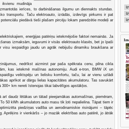
fi ikvienu mudināja
mantotās ierīces, to darbināšanas ilgumu un diennakts stundas.
sko transportu. Taču elektroauto, izrādās, izdevīgs pirkums ir pat
a potenciālu piedāvā tieši plašam pircēju lokam paredzētie modeļi ar
elektriskajiem, enerģijas patēriņu ietekmējošie faktori nemainās. Ja
Izn
kšanas izmaksām, ieguvumi ir visās elektroauto klasēs, bet jo īpaši
 ar visu iespaidīgo jaudu un agrāk nebijušu dinamiku braukšana ar
zinājumus, nedrīkst aizmirst par paša spēkrata cenu, pilna cikla
ām, kas ietekmē mašīnas autonomiju. Audi e-tron, BMW iX un
paidīgu veiktspēju un lielisku komfortu, taču, lai ar vienu uzlādi
nākas aprīkot ar dārgu lielas kapacitātes akumulatoru. Tas savukārt
ā 300+ km nereti īstenojas tikai labvēlīgos apstākļos.
vā arī daudz lētākas un tātad pieejamākas automašīnas, piemēram,
To 50 kWh akumulators auto masu tik ļoti nepalielina. Tāpat tiem ir
optimizēta piedziņas vadība un aerodinamiskie risinājumi – tāpēc
. Aprēķins ir vienkāršs – jo mazāk elektrības auto patērē, jo ātrāk