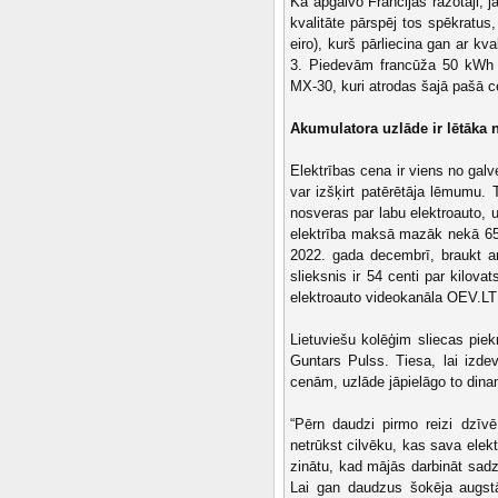
Kā apgalvo Francijas ražotāji, 
kvalitāte pārspēj tos spēkratu
eiro), kurš pārliecina gan ar kv
3. Piedevām francūža 50 kWh a
MX-30, kuri atrodas šajā pašā c
Akumulatora uzlāde ir lētāka 
Elektrības cena ir viens no galv
var izšķirt patērētāja lēmumu.
nosveras par labu elektroauto, 
elektrība maksā mazāk nekā 65
2022. gada decembrī, braukt ar
slieksnis ir 54 centi par kilova
elektroauto videokanāla OEV.LT
Lietuviešu kolēģim sliecas piek
Guntars Pulss. Tiesa, lai izde
cenām, uzlāde jāpielāgo to dinam
“Pērn daudzi pirmo reizi dzīvē
netrūkst cilvēku, kas sava elekt
zinātu, kad mājās darbināt sadzī
Lai gan daudzus šokēja augstā