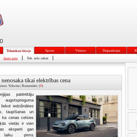
Sports
Vēsture
Degustācijas
R
Tehniskais birojs
|
|
Jauni auto
Teh. info raksti
nenosaka tikai elektrības cena
tors: Velocita | Komentāri: (
0
)
rģijas patērētāju
augstsprieguma
iekot iedziļināties
s, taupīšanas un
, ka cenas celsies
ās vietās ir vien
ikas eksperti gan
 laiku pirms