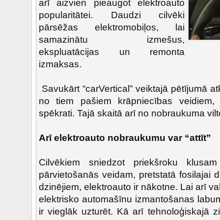
arī aizvien pieaugot elektroauto
popularitātei. Daudzi cilvēki
pārsēžas elektromobiļos, lai
samazinātu izmešus,
ekspluatācijas un remonta
izmaksas.
Savukārt “carVertical” veiktajā pētījumā at
no tiem pašiem krāpniecības veidiem,
spēkrati. Tajā skaitā arī no nobraukuma vil
Arī elektroauto nobraukumu var “attīt”
Cilvēkiem sniedzot priekšroku klusam
pārvietošanās veidam, pretstatā fosilajai 
dzinējiem, elektroauto ir nākotne. Lai arī
elektrisko automašīnu izmantošanas labum
ir vieglāk uzturēt. Kā arī tehnoloģiskajā ziņā