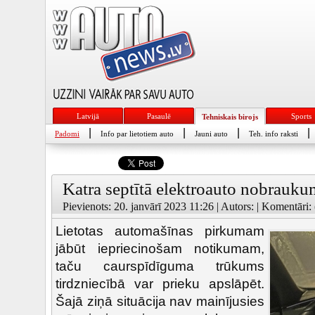
Latvijā
Pasaulē
Sports
Tehniskais birojs
|
|
|
|
Padomi
Info par lietotiem auto
Jauni auto
Teh. info raksti
Katra septītā elektroauto nobraukum
Pievienots: 20. janvārī 2023 11:26 | Autors: | Komentāri: 
Lietotas automašīnas pirkumam
jābūt iepriecinošam notikumam,
taču caurspīdīguma trūkums
tirdzniecībā var prieku apslāpēt.
Šajā ziņā situācija nav mainījusies