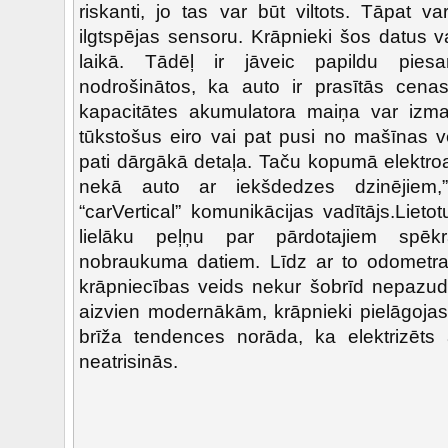
riskanti, jo tas var būt viltots. Tāpat var
ilgtspējas sensoru. Krāpnieki šos datus 
laikā. Tādēļ ir jāveic papildu piesa
nodrošinātos, ka auto ir prasītās cenas
kapacitātes akumulatora maiņa var izma
tūkstošus eiro vai pat pusi no mašīnas vē
pati dārgākā detaļa. Taču kopumā elektroa
nekā auto ar iekšdedzes dzinējiem,
“carVertical” komunikācijas vadītājs.Lietot
lielāku peļņu par pārdotajiem spēkr
nobraukuma datiem. Līdz ar to odometra
krāpniecības veids nekur šobrīd nepazud
aizvien modernākām, krāpnieki pielāgojas t
brīža tendences norāda, ka elektrizēts
neatrisinās.