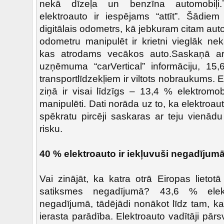
nekā dīzeļa un benzīna automobiļi.
elektroauto ir iespējams “attīt”. Šādiem
digitālais odometrs, kā jebkuram citam auto
odometru manipulēt ir krietni vieglāk n
kas atrodams vecākos auto.Saskaņā ar
uzņēmuma “carVertical” informāciju, 15
transportlīdzekļiem ir viltots nobraukums. 
ziņā ir visai līdzīgs – 13,4 % elektromob
manipulēti. Dati norāda uz to, ka elektroa
spēkratu pircēji saskaras ar teju vienād
risku.
40 % elektroauto ir iekļuvuši negadījum
Vai zinājāt, ka katra otrā Eiropas lietot
satiksmes negadījumā? 43,6 % elekt
negadījumā, tādējādi nonākot līdz tam, ka
ierasta parādība. Elektroauto vadītāji pārs