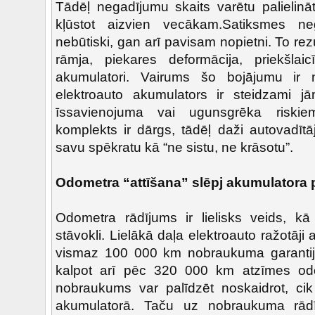
Tādēļ negadījumu skaits varētu palielinā
kļūstot aizvien vecākam.Satiksmes n
nebūtiski, gan arī pavisam nopietni. To rez
rāmja, piekares deformācija, priekšlaic
akumulatori. Vairums šo bojājumu ir 
elektroauto akumulators ir steidzami jām
īssavienojuma vai ugunsgrēka riski
komplekts ir dārgs, tādēļ daži autovadītā
savu spēkratu kā “ne sistu, ne krāsotu”.
Odometra “attīšana” slēpj akumulatora p
Odometra rādījums ir lielisks veids, kā
stāvokli. Lielākā daļa elektroauto ražotāj
vismaz 100 000 km nobraukuma garantiju
kalpot arī pēc 320 000 km atzīmes odom
nobraukums var palīdzēt noskaidrot, cik 
akumulatorā. Taču uz nobraukuma rādī