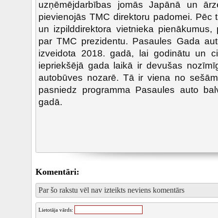
uzņēmējdarbības jomās Japānā un ār
pievienojās TMC direktoru padomei. Pēc
un izpilddirektora vietnieka pienākumus,
par TMC prezidentu. Pasaules Gada auto
izveidota 2018. gadā, lai godinātu un ci
iepriekšējā gada laikā ir devušas nozīmī
autobūves nozarē. Tā ir viena no sešām
pasniedz programma Pasaules auto balv
gadā.
Komentāri:
Par šo rakstu vēl nav izteikts neviens komentārs
Lietotāja vārds: