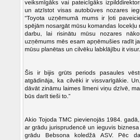
veiksmīgāks vai pateicīgāks izpilddirekto
un atzīstot visas autobūves nozares iegu
“Toyota uzņēmumā mums ir ļoti paveici
spējām nosargāt mūsu komandas locekļu no
darbu, lai risinātu mūsu nozares nāko
uzņēmums mēs esam apņēmušies radīt jaun
mūsu planētas un cilvēku labklājību it visur
Šis ir bijis grūts periods pasaules vē
atgādināja, ka cilvēki ir vissvarīgākie. 
dāvāt zināmu laimes līmeni viņu dzīvē, m
būs darīt tieši to.”
Akio Tojoda TMC pievienojās 1984. gadā, b
ar grādu jurisprudencē un ieguvis biznesa
grādu Bebsona koledžā ASV. Pēc da