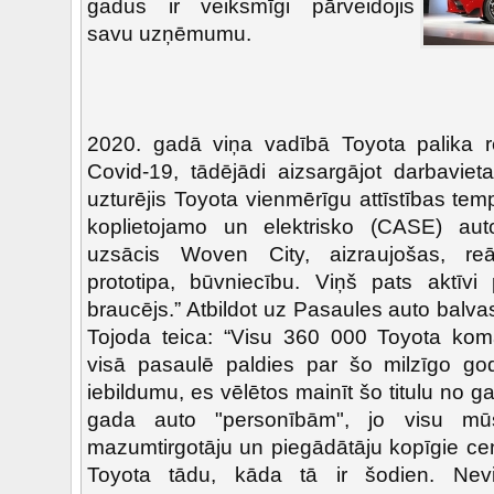
gadus ir veiksmīgi pārveidojis
savu uzņēmumu.
2020. gadā viņa vadībā Toyota palika r
Covid-19, tādējādi aizsargājot darbaviet
uzturējis Toyota vienmērīgu attīstības te
koplietojamo un elektrisko (CASE) aut
uzsācis Woven City, aizraujošas, reā
prototipa, būvniecību. Viņš pats aktīvi
braucējs.” Atbildot uz Pasaules auto balva
Tojoda teica: “Visu 360 000 Toyota kom
visā pasaulē paldies par šo milzīgo go
iebildumu, es vēlētos mainīt šo titulu no 
gada auto "personībām", jo visu mūs
mazumtirgotāju un piegādātāju kopīgie centi
Toyota tādu, kāda tā ir šodien. Nev