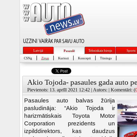
Latvijā
Tehniskais birojs
Sports
Pasaulē
|
|
|
|
|
CSNg
Ziņas
Kuriozi
Koncepti
Tūnings
Akio Tojoda- pasaules gada auto pe
Pievienots: 13. aprīlī 2021 12:42 | Autors: | Komentāri: (
Pasaules auto balvas žūrija
pasludināja: “Akio Tojoda ir
harizmātiskais Toyota Motor
Corporation prezidents un
izpilddirektors, kas daudzus