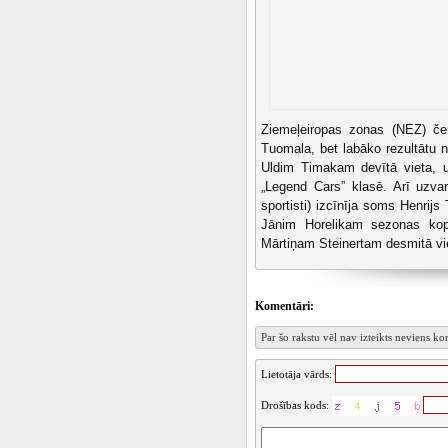
Ziemeļeiropas zonas (NEZ) če
Tuomala, bet labāko rezultātu n
Uldim Timakam devītā vieta, uz
„Legend Cars” klasē. Arī uzva
sportisti) izcīnīja soms Henri
Jānim Horelikam sezonas kopv
Mārtiņam Steinertam desmitā vi
Komentāri:
Par šo rakstu vēl nav izteikts neviens k
Lietotāja vārds:
Drošības kods: