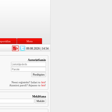
eportāžas
Moto
09.08.2026 | 14:54
Autorizēšanās
Neesi reģistrēts? Izdari to
šeit
!
Aizmirsi paroli? Atjauno to
šeit
!
Meklēšana