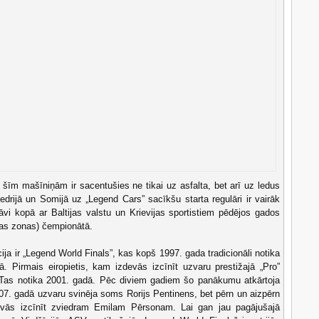
šīm mašīniņām ir sacentušies ne tikai uz asfalta, bet arī uz ledus
iedrijā un Somijā uz „Legend Cars” sacīkšu starta regulāri ir vairāk
i kopā ar Baltijas valstu un Krievijas sportistiem pēdējos gados
as zonas) čempionātā.
ja ir „Legend World Finals”, kas kopš 1997. gada tradicionāli notika
ā. Pirmais eiropietis, kam izdevās izcīnīt uzvaru prestižajā „Pro”
. Tas notika 2001. gadā. Pēc diviem gadiem šo panākumu atkārtoja
007. gadā uzvaru svinēja soms Rorijs Pentinens, bet pērn un aizpērn
evās izcīnīt zviedram Emilam Pērsonam. Lai gan jau pagājušajā