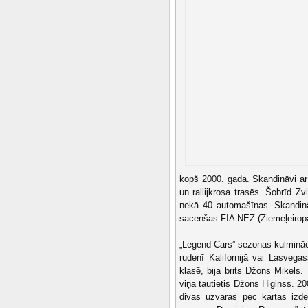
kopš 2000. gada. Skandināvi ar 
un rallijkrosa trasēs. Šobrīd Zv
nekā 40 automašīnas. Skandināv
sacenšas FIA NEZ (Ziemeļeirop
„Legend Cars” sezonas kulmināci
rudenī Kalifornijā vai Lasvegas
klasē, bija brits Džons Mikels
viņa tautietis Džons Higinss. 2
divas uzvaras pēc kārtas izd