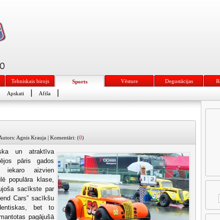
Tehniskais birojs
Vēsture
Degustācijas
R
Sports
|
|
|
Apskati
Afiša
Autors: Agnis Krauja | Komentāri: (
0
)
ska un atraktīva
ējos pāris gados
i iekaro aizvien
lē populāra klase,
aujoša sacīkste par
gend Cars” sacīkšu
entiskas, bet to
zmantotas pagājušā