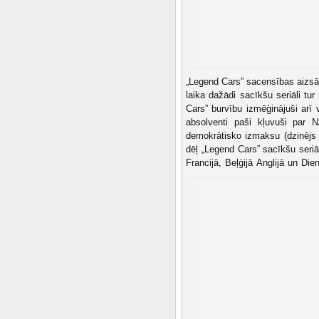
„Legend Cars” sacensības aizsā
laika dažādi sacīkšu seriāli t
Cars” burvību izmēģinājuši arī
absolventi paši kļuvuši par 
demokrātisko izmaksu (dzinēj
dēļ „Legend Cars” sacīkšu seriāl
Francijā, Beļģijā Anglijā un Die