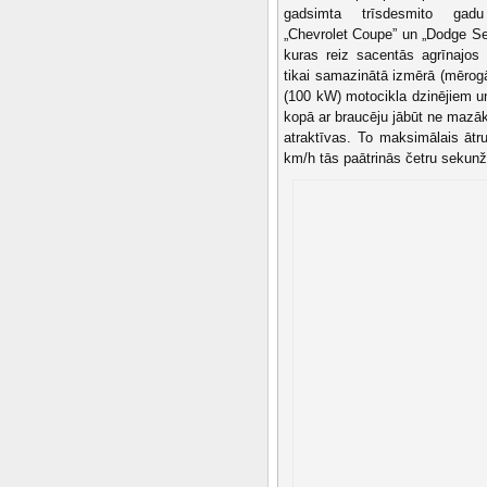
gadsimta trīsdesmito gad
„Chevrolet Coupe” un „Dodge S
kuras reiz sacentās agrīnajo
tikai samazinātā izmērā (mērog
(100 kW) motocikla dzinējiem u
kopā ar braucēju jābūt ne mazā
atraktīvas. To maksimālais ātr
km/h tās paātrinās četru sekunž