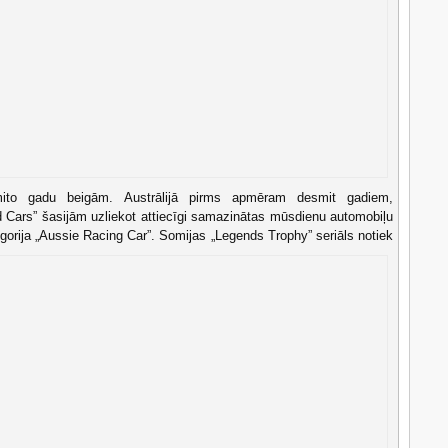
mito gadu beigām. Austrālijā pirms apmēram desmit gadiem,
 Cars” šasijām uzliekot attiecīgi samazinātas mūsdienu automobiļu
egorija „Aussie Racing Car”.
Somijas „Legends Trophy” seriāls notiek