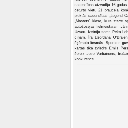
sacensības aizvadīja 16 gadus 
ceturto vietu 21 braucēja kon
piektās sacensības „Legend Car
„Masters” klasē, kurā startē s
autošosejas lielmeistaram Jān
Uzvaru izcīnīja soms Peka Leht
cīņām. Īra Džordana O’Braiena
šķērsota liesmās. Sportists guv
kārtas tika zviedrs Emils Pērs
šoreiz Jese Vartiainens, treš
konkurencē.