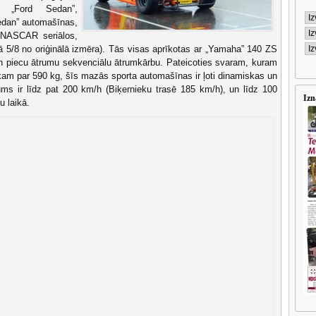
u „Ford Sedan”,
edan” automašīnas,
s NASCAR seriālos,
ā 5/8 no oriģinālā izmēra). Tās visas aprīkotas ar „Yamaha” 140 ZS
n piecu ātrumu sekvenciālu ātrumkārbu. Pateicoties svaram, kuram
kam par 590 kg, šīs mazās sporta automašīnas ir ļoti dinamiskas un
ums ir līdz pat 200 km/h (Biķernieku trasē 185 km/h), un līdz 100
Izn
u laikā.