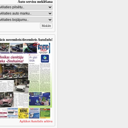
Auto servisu meklēšana
ācis novembris/decembris AutoInfo!
Aplūkot AutoInfo arhīvu