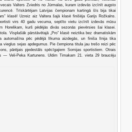
vecais Valters Zviedris no Jūrmalas, kuram izdevās izcīnīt augsto
kurencē. Trīskārtējam Latvijas čempionam kartingā šīs bija tikai
s” klasē! Uzreiz aiz Valtera šajā klasē finišēja Garijs Rožkalns.
portisti virs 40 gadu vecuma, septīto vietu izcīnīt izdevās mūsu
im Horelikam, kurš pēdējās divās sezonās pievērsies šai klasei.
ola. Visplašāk pārstāvētajā „Pro” klasē neiztika bez dramatiskām
 automašīna pēc pēdējā līkuma aizdegās, un finiša līnija tika
a vieglus sejas apdegumus. Pie čempiona titula jau trešo reizi pēc
ons, pārējais pjedestāls spēcīgajiem Somijas sportistiem. Otrais
ais — Veli-Peka Kartunens. Uldim Timakam 21. vieta 29 braucēju