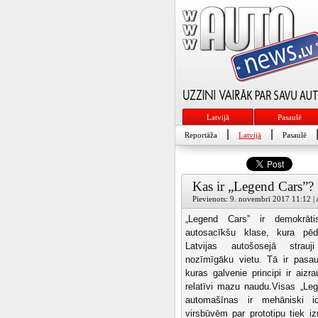
Latvijā
Pasaulē
|
|
Reportāža
Latvijā
Pasaulē
Kas ir „Legend Cars”?
Pievienots: 9. novembrī 2017 11:12 | 
„Legend Cars” ir demokrāti
autosacīkšu klase, kura pēd
Latvijas autošosejā strauj
nozīmīgāku vietu. Tā ir pasau
kuras galvenie principi ir aizr
relatīvi mazu naudu.Visas „Le
automašīnas ir mehāniski id
virsbūvēm par prototipu tiek i