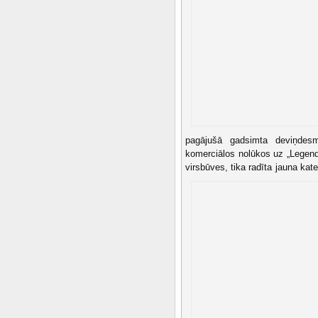
pagājušā gadsimta deviņdes
komerciālos nolūkos uz „Legend
virsbūves, tika radīta jauna kat