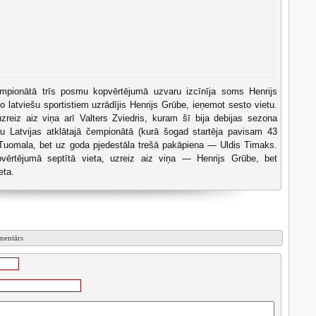
mpionātā trīs posmu kopvērtējumā uzvaru izcīnīja soms Henrijs
o latviešu sportistiem uzrādījis Henrijs Grūbe, ieņemot sesto vietu.
reiz aiz viņa arī Valters Zviedris, kuram šī bija debijas sezona
ru Latvijas atklātajā čempionātā (kurā šogad startēja pavisam 43
js Tuomala, bet uz goda pjedestāla trešā pakāpiena — Uldis Timaks.
ērtējumā septītā vieta, uzreiz aiz viņa — Henrijs Grūbe, bet
eta.
omentārs