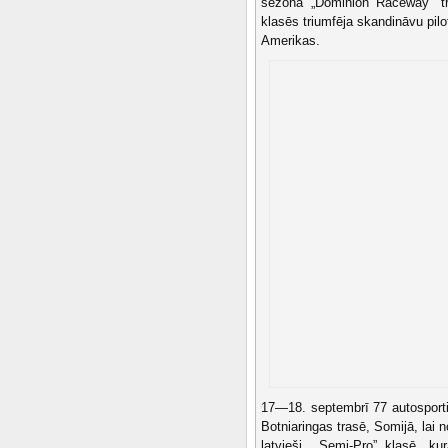
sezonā „Dominion Raceway” tra
klasēs triumfēja skandināvu pilo
Amerikas.
17—18. septembrī 77 autosporti
Botniaringas trasē, Somijā, lai n
latvieši. „Semi-Pro” klasē, ku