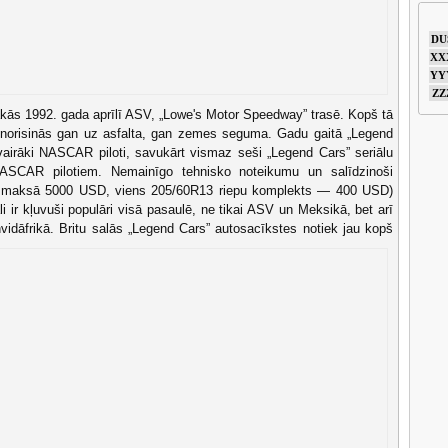
DU
XX
YY
ZZ
kās 1992. gada aprīlī ASV, „Lowe's Motor Speedway” trasē. Kopš tā
ur norisinās gan uz asfalta, gan zemes seguma. Gadu gaitā „Legend
 vairāki NASCAR piloti, savukārt vismaz seši „Legend Cars” seriālu
NASCAR pilotiem. Nemainīgo tehnisko noteikumu un salīdzinoši
s maksā 5000 USD, viens 205/60R13 riepu komplekts — 400 USD)
i ir kļuvuši populāri visā pasaulē, ne tikai ASV un Meksikā, bet arī
nvidāfrikā.
Britu salās „Legend Cars” autosacīkstes notiek jau kopš