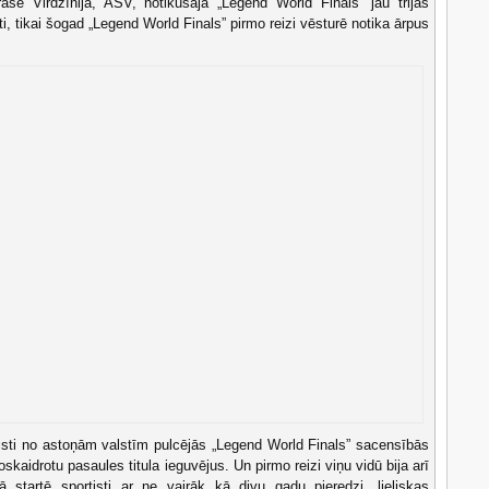
sē Virdžīnijā, ASV, notikušajā „Legend World Finals” jau trijās
ti, tikai šogad „Legend World Finals” pirmo reizi vēsturē notika ārpus
sti no astoņām valstīm pulcējās „Legend World Finals” sacensībās
oskaidrotu pasaules titula ieguvējus. Un pirmo reizi viņu vidū bija arī
rā startē sportisti ar ne vairāk kā divu gadu pieredzi, lieliskas