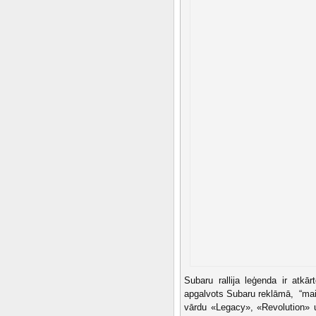
Subaru rallija leģenda ir atk
apgalvots Subaru reklāmā, “ma
vārdu «Legacy», «Revolution» u