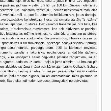
tu izmantojot lielos dzinējus, taču tā jauda ir “tikai” 170 zirgspēki.
ie patēriņa rādījumi – vidēji 6,9 litri uz 100 km. Subaru nolēmis šo
Lineartronic CVT variatora transmisiju, nemaz nepiedāvājot manuālās
 zvērināts rallists, pret šo automātu iebildumu nav, jo tas darbojas
savu bezpakāpju konstrukciju. Tiesa, transmisijai atstāts “S režīms”
anas lāpstiņas uz stūres. Bez variatora transmisijas otra lieta, kas
listiem, ir elektroniskā stāvbremze, kas tiek aktivizēta ar podziņu.
 divu braukšanas režīmu izvēlnes, ko pārslēdz ar taustiņu uz stūres,
mazā lodziņā virs spidometra. Salonā atturīgs, klasisks dizains un
t sportiskums ir tīri funkcionāls: priekšējie sēdekļi sportiski formīgi,
gru sānu noturību, parocīga stūre, tieši pa ķērienam novietots
strumentu panelis ir lakonisks, nepārslogots ar dažādu rādījumu
riņš, kurā iespējams sekot degvielas patēriņa rādījumiem, kā arī
ta agrumā, dodoties uz darbu, neļaus jums aizmirst, ka braucat pie
 un izklaides sistēma ir tāda pati kā lielajam brālim Outback. Subaru
 ierīču klāstu. Levorg ir tādas nu jau par pašsaprotamām uzskatītas
ri un joslu maiņas signāls, kā arī automātiskās tālās gaismas un
urē. Starp citu, ļoti noder, izbraucot atmuguriski no stāvvietas.