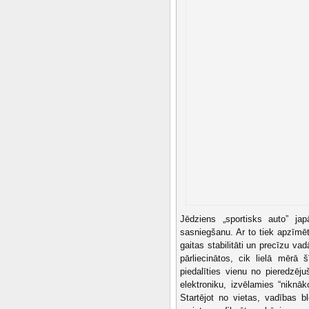
Jēdziens „sportisks auto” ja
sasniegšanu. Ar to tiek apzīmē
gaitas stabilitāti un precīzu va
pārliecinātos, cik lielā mērā
piedalīties vienu no pieredzēj
elektroniku, izvēlamies “niknā
Startējot no vietas, vadības 