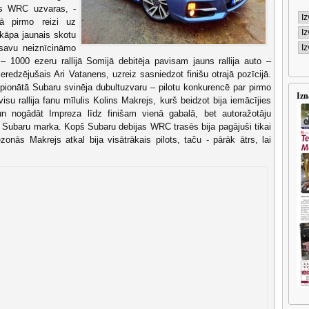
mās WRC uzvaras, -
jā pirmo reizi uz
kāpa jaunais skotu
 savu neiznīcināmo
1000 ezeru rallijā Somijā debitēja pavisam jauns rallija auto –
eredzējušais Ari Vatanens, uzreiz sasniedzot finišu otrajā pozīcijā.
pionātā Subaru svinēja dubultuzvaru – pilotu konkurencē par pirmo
Izn
su rallija fanu mīlulis Kolins Makrejs, kurš beidzot bija iemācījies
n nogādāt Impreza līdz finišam vienā gabalā, bet autoražotāju
a Subaru marka. Kopš Subaru debijas WRC trasēs bija pagājuši tikai
onās Makrejs atkal bija visātrākais pilots, taču - pārāk ātrs, lai