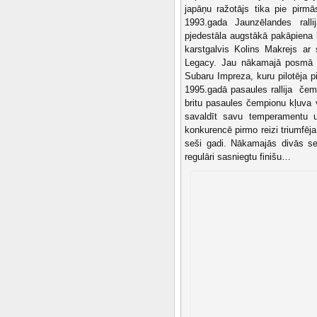
japāņu ražotājs tika pie pir
1993.gada Jaunzēlandes ralli
pjedestāla augstākā pakāpiena 
karstgalvis Kolins Makrejs ar
Legacy. Jau nākamajā posmā – 
Subaru Impreza, kuru pilotēja pi
1995.gadā pasaules rallija čem
britu pasaules čempionu kļuva vi
savaldīt savu temperamentu u
konkurencē pirmo reizi triumfēj
seši gadi. Nākamajās divās sez
regulāri sasniegtu finišu…