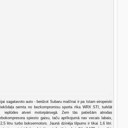
jai sagatavoto auto - beidzot Subaru mašīnai ir pa īstam eiropeiski
 priekšdaļa ņemta no bezkompromisu sporta rīka WRX STI, turklāt
 ieplūdes atveri motorpārsegā. Zem tās patiešām atrodas
urbokompresora spiesto gaisu, taču aprīkojumā nav vecais labais,
2,5 litru turbo boksermotors. Jaunā dzinēja tilpums ir tikai 1,6 litri.