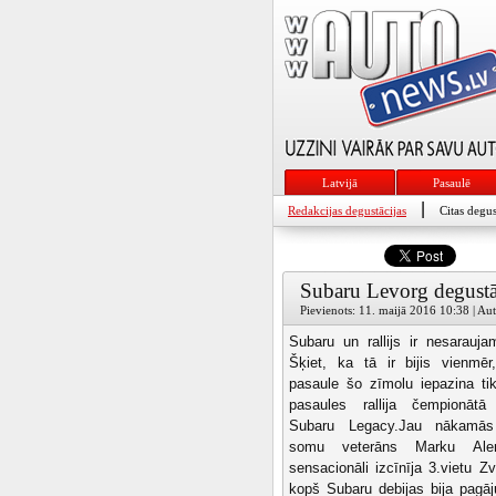
Latvijā
Pasaulē
|
Redakcijas degustācijas
Citas degus
Subaru Levorg degustā
Pievienots: 11. maijā 2016 10:38 | Aut
Subaru un rallijs ir nesaraujami
Šķiet, ka tā ir bijis vienmēr
pasaule šo zīmolu iepazina ti
pasaules rallija čempionātā
Subaru Legacy.Jau nākamās
somu veterāns Marku Al
sensacionāli izcīnīja 3.vietu Zvi
kopš Subaru debijas bija pagājuš