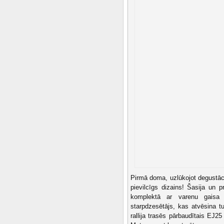
Pirmā doma, uzlūkojot degustāci
pievilcīgs dizains! Šasija un
komplektā ar varenu gaisa
starpdzesētājs, kas atvēsina t
rallija trasēs pārbaudītais EJ25 