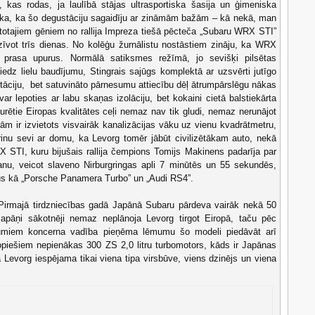
, kas rodas, ja laulībā stājas ultrasportiska šasija un ģimeniska
saka, ka šo degustāciju sagaidīju ar zināmām bažām – kā nekā, man
ntotajiem gēniem no rallija Impreza tiešā pēcteča „Subaru WRX STI”
zīvot trīs dienas. No kolēģu žurnālistu nostāstiem zināju, ka WRX
 prasa upurus. Normālā satiksmes režīmā, jo sevišķi pilsētas
edz lielu baudījumu, Stingrais sajūgs komplektā ar uzsvērti jutīgo
tāciju, bet satuvināto pārnesumu attiecību dēļ ātrumpārslēgu nākas
var lepoties ar labu skaņas izolāciju, bet kokaini cietā balstiekārta
aurētie Eiropas kvalitātes ceļi nemaz nav tik gludi, nemaz nerunājot
rām ir izvietots visvairāk kanalizācijas vāku uz vienu kvadrātmetru,
rinu sevi ar domu, ka Levorg tomēr jābūt civilizētākam auto, nekā
STI, kuru bijušais rallija čempions Tomijs Makinens padarīja par
anu, veicot slaveno Nirburgringas apli 7 minūtēs un 55 sekundēs,
us kā „Porsche Panamera Turbo” un „Audi RS4”.
 Pirmajā tirdzniecības gadā Japānā Subaru pārdeva vairāk nekā 50
apāņi sākotnēji nemaz neplānoja Levorg tirgot Eiropā, taču pēc
ūgumiem koncerna vadība pieņēma lēmumu šo modeli piedāvāt arī
piešiem nepienākas 300 ZS 2,0 litru turbomotors, kāds ir Japānas
ā Levorg iespējama tikai viena tipa virsbūve, viens dzinējs un viena