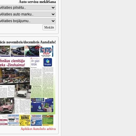
Auto servisu meklēšana
ācis novembris/decembris AutoInfo!
Aplūkot AutoInfo arhīvu