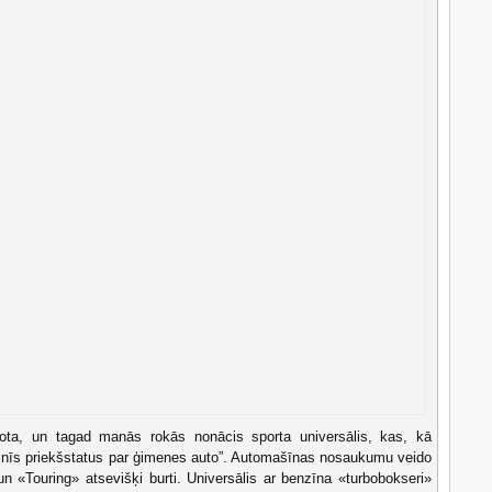
ārtota, un tagad manās rokās nonācis sporta universālis, kas, kā
inīs priekšstatus par ģimenes auto”. Automašīnas nosaukumu veido
n «Touring» atsevišķi burti. Universālis ar benzīna «turbobokseri»