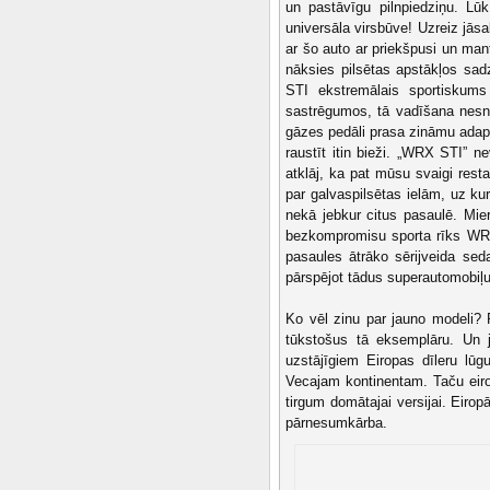
un pastāvīgu pilnpiedziņu. Lūk
universāla virsbūve! Uzreiz jā
ar šo auto ar priekšpusi un ma
nāksies pilsētas apstākļos sad
STI ekstremālais sportiskums
sastrēgumos, tā vadīšana nesni
gāzes pedāli prasa zināmu adap
raustīt itin bieži. „WRX STI” ne
atklāj, ka pat mūsu svaigi rest
par galvaspilsētas ielām, uz ku
nekā jebkur citus pasaulē. Mie
bezkompromisu sporta rīks WRX 
pasaules ātrāko sērijveida sed
pārspējot tādus superautomobiļ
Ko vēl zinu par jauno modeli?
tūkstošus tā eksemplāru. Un j
uzstājīgiem Eiropas dīleru l
Vecajam kontinentam. Taču eiro
tirgum domātajai versijai. Eirop
pārnesumkārba.