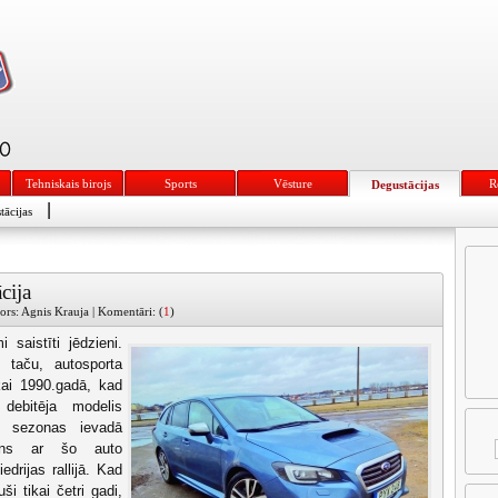
Tehniskais birojs
Sports
Vēsture
R
Degustācijas
|
tācijas
cija
ors: Agnis Krauja | Komentāri: (
1
)
 saistīti jēdzieni.
, taču, autosporta
kai 1990.gadā, kad
 debitēja modelis
 sezonas ievadā
ens ar šo auto
edrijas rallijā. Kad
i tikai četri gadi,