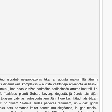
pāņu izpratnē neaprobežojas tikai ar augsta maksimālā ātruma
ts dinamiskais komplekss – augsta veiktspēja apvienota ar lielisku
dāmību, kas asās virāžās nodrošina pārliecinošu ātruma kontroli. Lai
 šīs īpašības piemīt Subaru Levorg, degustācijā šoreiz aicinājām
ušākajiem Latvijas autosportistiem Jāni Horeliku. Tātad, atslēdzam
ko” no diviem SI-drive jaudas padeves režīmiem, un – gāzi grīdā!
bloks pats pamanās imitēt pārnesumu slēgšanos, lai gan tehniski