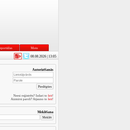
eportāžas
Moto
08.08.2026 | 13:05
Autorizēšanās
Neesi reģistrēts? Izdari to
šeit
!
Aizmirsi paroli? Atjauno to
šeit
!
Meklēšana