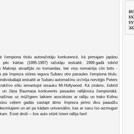
DU
XX
YY
ZZ
t čempiona titulu autoražotāju konkurencē, kā pirmajam japāņu
 pēc kārtas (1995-1997) ražotāju ieskaitē. 1999.gadā tobrīd
ins Makrejs atvadījās no komandas, bet viņu nomainīja cits brits -
 pie Impreza stūres ieguva Subaru otro pasaules čempiona titulu.
individuālajā ieskaitē ar Subaru automašīnu izcīnīja norvēģis Peters
raktīvo stilu iemantojot iesauku Mr.Hollywood. Kā zināms, šobrīd
a un Jāņa Baumaņa konkurents pasaules rallijkrosa čempionātā.
šīnas uz mūžīgiem laikiem asociēsies ar ralliju un trako Kolinu
ūsu ceļiem gadās sastapt ātros Impreza pirmo divu paaudžu
desmitajiem un arī pa kādam universālim, kas ar savu īso aizmuguri
am. Esiet droši – šos auto stūrē īsteni rallija fani!