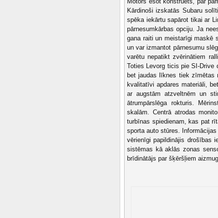
Motors esot konstruēts, par pama
Kārdinoši izskatās Subaru solīt
spēka iekārtu sapārot tikai ar 
pārnesumkārbas opciju. Ja neesi
gana raiti un meistarīgi maskē 
un var izmantot pārnesumu slēgš
varētu nepatikt zvērinātiem ral
Toties Levorg ticis pie SI-Drive
bet jaudas līknes tiek zīmētas 
kvalitatīvi apdares materiāli, be
ar augstām atzveltnēm un stin
ātrumpārslēga rokturis. Mērin
skalām. Centrā atrodas monito
turbīnas spiedienam, kas pat rī
sporta auto stūres. Informācijas
vērienīgi papildinājis drošības
sistēmas kā aklās zonas senso
brīdinātājs par šķēršļiem aizmug