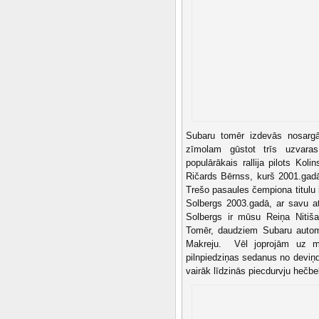
Subaru tomēr izdevās nosargā
zīmolam gūstot trīs uzvaras
populārākais rallija pilots Kol
Ričards Bērnss, kurš 2001.gadā
Trešo pasaules čempiona titulu 
Solbergs 2003.gadā, ar savu at
Solbergs ir mūsu Reiņa Nitiš
Tomēr, daudziem Subaru automa
Makreju. Vēl joprojām uz m
pilnpiedziņas sedanus no deviņ
vairāk līdzinās piecdurvju hečbek