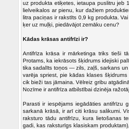
uz produkta etiķetes, ietaupa puslitru jeb
lielveikalos ar pienu, kur dažiem produkti
litra paciņas ir rakstīts 0,9 kg produkta. V
ķer uz muļķi, piedāvājot zemāku cenu?
Kādas krāsas antifrīzi ir?
Antifrīza krāsa ir mārketinga triks tieši 
Protams, ka iekrāsots šķidrums idejiski palī
tika sadalīts toņos — zils, zaļš, sarkans un 
varēja spriest, pie kādas klases šķidrums 
cik bieži tas jāmaina. Vēlreiz gribu atgādi
Nozīme ir antifrīza atbilstībai dzinēja ražo
Parasti ir iespējams iegādāties antifrīzu 
sarkanā krāsā, ir arī citi krāsu salikumi. 
raksturo tādu antifrīzu, kura lietošanas t
gadi, kas raksturīgs klasiskam produktam)