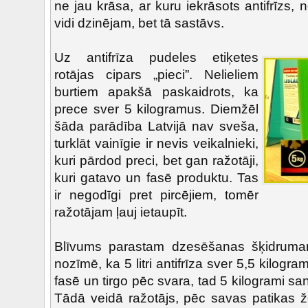
ne jau krāsa, ar kuru iekrāsots antifrīzs,
vidi dzinējam, bet tā sastāvs.
Uz antifrīza pudeles etiķetes
rotājas cipars „pieci”. Nelieliem
burtiem apakšā paskaidrots, ka
prece sver 5 kilogramus. Diemžēl
šāda parādība Latvijā nav sveša,
turklāt vainīgie ir nevis veikalnieki,
kuri pārdod preci, bet gan ražotāji,
kuri gatavo un fasē produktu. Tas
ir negodīgi pret pircējiem, tomēr
ražotājam ļauj ietaupīt.
Blīvums parastam dzesēšanas šķidrumam
nozīmē, ka 5 litri antifrīza sver 5,5 kilogra
fasē un tirgo pēc svara, tad 5 kilogrami sanā
Tādā veidā ražotājs, pēc savas patikas ž