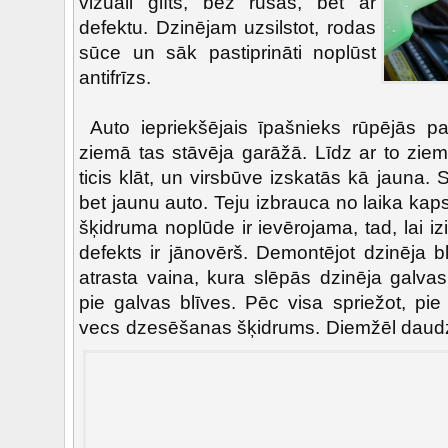
vizuāli glīts, bez rūsas, bet ar
defektu. Dzinējam uzsilstot, rodas
sūce un sāk pastiprināti noplūst
antifrīzs.
Auto iepriekšējais īpašnieks rūpējās par
ziemā tas stāvēja garāžā. Līdz ar to ziem
ticis klāt, un virsbūve izskatās kā jauna. 
bet jaunu auto. Teju izbrauca no laika ka
šķidruma noplūde ir ievērojama, tad, lai iz
defekts ir jānovērš. Demontējot dzinēja bl
atrasta vaina, kura slēpās dzinēja galva
pie galvas blīves. Pēc visa spriežot, pi
vecs dzesēšanas šķidrums.
Diemžēl daudzi