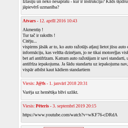
Izlasiju un neko nesapratu - kur ir instrukcija? Kāds šķidrum
jāpievērš uzmanība?
Atvars
- 12. aprīlī 2016 10:43
Akmentiņ !
Tur tač ir rakstīts !
Citēju...
vispirms jāsāk ar to, ko auto ražotājs atļauj lietot jūsu auto
informāciju, kas veltīta dzinējam, jo ne tikai motoreļļas visko
bet arī antifrīzam. Katram auto ražotājam ir savi standarti, 
antifrīza iepakojuma. Ja šādu standartu uz iepakojuma nav, 
vispār atbilst kaut kādiem standartiem
Viesis:
J@fs
- 1. janvārī 2018 20:31
Varēja uz hemētiķa blīvi uzlikt.
Viesis:
Pēteris
- 3. septembrī 2019 20:15
https://www.youtube.com/watch?v=wKF76-cDRdA