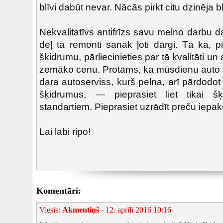
blīvi dabūt nevar. Nācās pirkt citu dzinēja 
Nekvalitatīvs antifrīzs savu melno darbu da
dēļ tā remonti sanāk ļoti dārgi. Tā ka, 
šķidrumu, pārliecinieties par tā kvalitāti un 
zemāko cenu. Protams, ka mūsdienu auto re
dara autoserviss, kurš pelna, arī pārdodo
šķidrumus, — pieprasiet liet tikai šķ
standartiem. Pieprasiet uzrādīt preču iepak
Lai labi ripo!
Komentāri:
Viesis:
Akmentiņš
- 12. aprīlī 2016 10:16