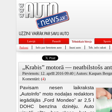
Latvijā
Pasaulē
Sports
Tehniskais birojs
|
|
|
|
Padomi
Info par lietotiem auto
Jauni auto
Teh. info raksti
„Krabis” motorā — neatbilstošs anti
Pievienots: 12. aprīlī 2016 09:40 | Autors: Kaspars Bergm
Komentāri: (
4
)
Pavisam nesen laikraksta
„AutoInfo” moto nodaļas redaktors
iegādājās „Ford Mondeo” ar 2,5 l
DOHC benzīna dzinēju. Auto