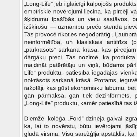
„Long-Life” jeb ilglaicīgi kalpojošs produkt
empīriskie novērojumi liecina, ka pircēji v
šķidrumu īpašībās un vielu sastāvos, b
izšķirošu — uzmanību preču stendā pievēr
Tas provocē rīkoties negodprātīgi. Ļaunprāt
neinformētība, un klasiskais antifrīzs (
„pārkrāsots” sarkanā krāsā, kas pircējam
dārgāku preci. Tas nozīmē, ka produkta k
maldināt patērētāju un viņš, būdams pārl
Life” produktu, patiesībā iegādājas vienkār
nokrāsots sarkanā krāsā. Protams, ieguvē
ražotāji, kas gūst ekonomisku labumu, bet z
gan pārmaksā, gan tiek dezinformēts, 
„Long-Life” produktu, kamēr patiesībā tas 
Diemžēl kolēģa „Ford” dzinēja galvai izgrau
ka, lai to novērstu, būtu ievērojami jāsl
gludā virsma. Visu sarežģīja apstāklis, ka