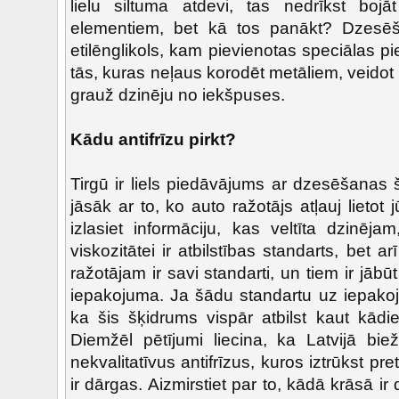
lielu siltuma atdevi, tas nedrīkst boj
elementiem, bet kā tos panākt? Dzesē
etilēnglikols, kam pievienotas speciālas pi
tās, kuras neļaus korodēt metāliem, veidot 
grauž dzinēju no iekšpuses.
Kādu antifrīzu pirkt?
Tirgū ir liels piedāvājums ar dzesēšanas 
jāsāk ar to, ko auto ražotājs atļauj lietot
izlasiet informāciju, kas veltīta dzinēja
viskozitātei ir atbilstības standarts, bet a
ražotājam ir savi standarti, un tiem ir jābūt
iepakojuma. Ja šādu standartu uz iepakoj
ka šis šķidrums vispār atbilst kaut kādi
Diemžēl pētījumi liecina, ka Latvijā bie
nekvalitatīvus antifrīzus, kuros iztrūkst pre
ir dārgas. Aizmirstiet par to, kādā krāsā i