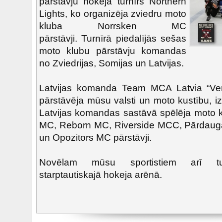
pārstāvju hokeja turnīrs Northern
Lights, ko organizēja zviedru moto
kluba Norrsken MC
pārstāvji. Turnīrā piedalījās sešas
moto klubu pārstāvju komandas
no Zviedrijas, Somijas un Latvijas.
Latvijas komanda Team MCA Latvia “Ve
pārstāvēja mūsu valsti un moto kustību, izc
Latvijas komandas sastāvā spēlēja moto k
MC, Reborn MC, Riverside MCC, Pārdauga
un Opozitors MC pārstāvji.
Novēlam mūsu sportistiem arī t
starptautiskajā hokeja arēnā.