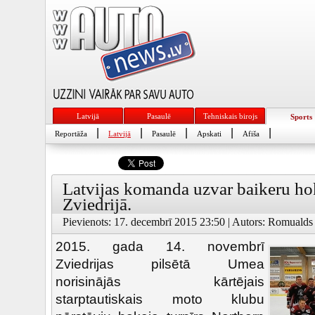
Latvijā
Pasaulē
Tehniskais birojs
Sports
|
|
|
|
|
Reportāža
Latvijā
Pasaulē
Apskati
Afiša
Latvijas komanda uzvar baikeru hok
Zviedrijā.
Pievienots: 17. decembrī 2015 23:50 | Autors: Romualds 
2015. gada 14. novembrī
Zviedrijas pilsētā Umea
norisinājās kārtējais
starptautiskais moto klubu