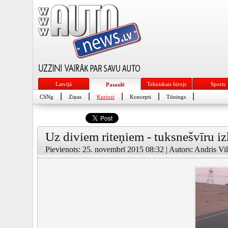
Latvijā
Tehniskais birojs
Sports
Pasaulē
|
|
|
|
|
CSNg
Ziņas
Kuriozi
Koncepti
Tūnings
Uz diviem riteņiem - tuksnešvīru iz
Pievienots: 25. novembrī 2015 08:32 | Autors: Andris Vil