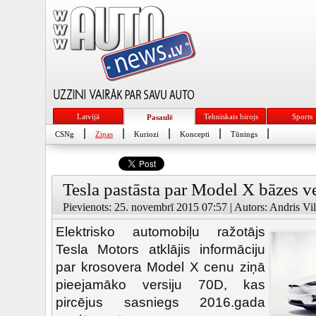
Latvijā
Tehniskais birojs
Sports
Pasaulē
|
|
|
|
|
CSNg
Ziņas
Kuriozi
Koncepti
Tūnings
Tesla pastāsta par Model X bāzes ve
Pievienots: 25. novembrī 2015 07:57 | Autors: Andris Vil
Elektrisko automobiļu ražotājs
Tesla Motors atklājis informāciju
par krosovera Model X cenu ziņā
pieejamāko versiju 70D, kas
pircējus sasniegs 2016.gada