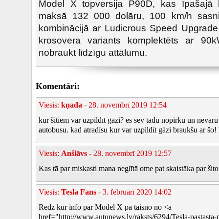
Model X topversija P90D, kas īpašajā k
maksā 132 000 dolāru, 100 km/h sasni
kombinācijā ar Ludicrous Speed Upgrade p
krosovera variants komplektēts ar 90k
nobraukt līdzīgu attālumu.
Komentāri:
Viesis:
kņada
- 28. novembrī 2019 12:54
kur šitiem var uzpildīt gāzi? es sev tādu nopirku un nevaru 
autobusu. kad atradīsu kur var uzpildīt gāzi braukšu ar šo! ļit
Viesis:
Anšlāvs
- 28. novembrī 2019 12:57
Kas tā par miskasti mana neglītā ome pat skaistāka par šit
Viesis:
Tesla Fans
- 3. februārī 2020 14:02
Redz kur info par Model X pa taisno no <a
href="http://www.autonews.lv/raksts/6294/Tesla-pastasta