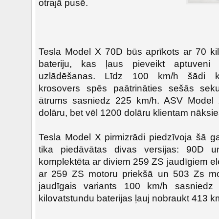
otrajā pusē.
Tesla Model X 70D būs aprīkots ar 70 ki
bateriju, kas ļaus pieveikt aptuve
uzlādēšanas. Līdz 100 km/h šādi kom
krosovers spēs paātrināties sešās sek
ātrums sasniedz 225 km/h. ASV Mode
dolāru, bet vēl 1200 dolāru klientam nāksie
Tesla Model X pirmizrādi piedzīvoja šā g
tika piedāvātas divas versijas: 90D 
komplektēta ar diviem 259 ZS jaudīgiem el
ar 259 ZS motoru priekšā un 503 Zs m
jaudīgais variants 100 km/h sasniedz
kilovatstundu baterijas ļauj nobraukt 413 k