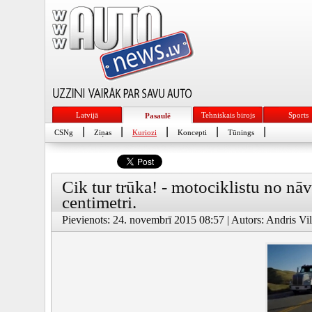
Latvijā
Tehniskais birojs
Sports
Pasaulē
|
|
|
|
|
CSNg
Ziņas
Kuriozi
Koncepti
Tūnings
Cik tur trūka! - motociklistu no nāv
centimetri.
Pievienots: 24. novembrī 2015 08:57 | Autors: Andris Vil