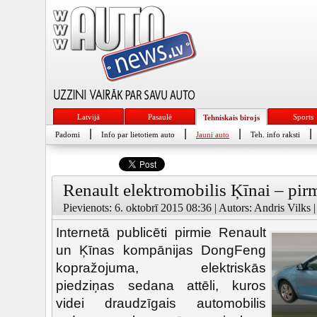
Latvijā
Pasaulē
Sports
Tehniskais birojs
|
|
|
|
Padomi
Info par lietotiem auto
Jauni auto
Teh. info raksti
Renault elektromobilis Ķīnai – pirmi
Pievienots: 6. oktobrī 2015 08:36 | Autors: Andris Vilks 
Internetā publicēti pirmie Renault
un Ķīnas kompānijas DongFeng
kopražojuma, elektriskās
piedziņas sedana attēli, kuros
videi draudzīgais automobilis