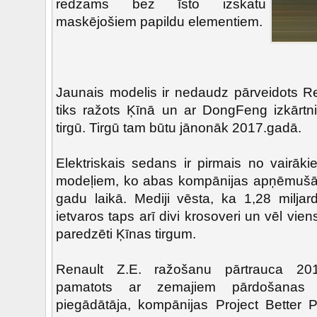
redzams bez īsto izskatu
maskējošiem papildu elementiem.
Jaunais modelis ir nedaudz pārveidots Re
tiks ražots Ķīnā un ar DongFeng izkārtni 
tirgū. Tirgū tam būtu jānonāk 2017.gadā.
Elektriskais sedans ir pirmais no vairāki
modeļiem, ko abas kompānijas apņēmušās
gadu laikā. Mediji vēsta, ka 1,28 miljar
ietvaros taps arī divi krosoveri un vēl vie
paredzēti Ķīnas tirgum.
Renault Z.E. ražošanu pārtrauca 20
pamatots ar zemajiem pārdošanas
piegādātāja, kompānijas Project Better P