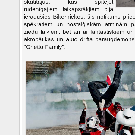
skatītājus, kas spītējot
rudenīgajiem laikapstākļiem bija
ieradušies Biķerniekos, šis notikums prie
spēkratiem un nostaļģiskām atmiņām pa
ziedu laikiem, bet arī ar fantastiskiem u
akrobātikas un auto drifta paraugdemons
"Ghetto Family".