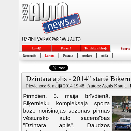
Latvijā
Pasaulē
Tehniskais birojs
Sports
|
|
|
|
|
Reportāža
Latvijā
Pasaulē
Apskati
Afiša
Dzintara aplis - 2014" startē Biķer
Pievienots: 6. maijā 2014 19:48 | Autors: Agnis Krauja |
Pirmdien, 5. maija brīvdienā,
Biķernieku kompleksajā sporta
bāzē norisinājās sezonas pirmās
vēsturisko auto sacensības
"Dzintara aplis". Daudzos