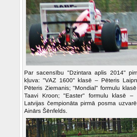
Par sacensību "Dzintara aplis 2014" pi
kļuva: "VAZ 1600" klasē – Pēteris Laip
Pēteris Ziemanis; "Mondial" formulu klasē
Taavi Kroon; "Easter" formulu klasē – 
Latvijas čempionāta pirmā posma uzvarēt
Ainārs Šēnfelds.