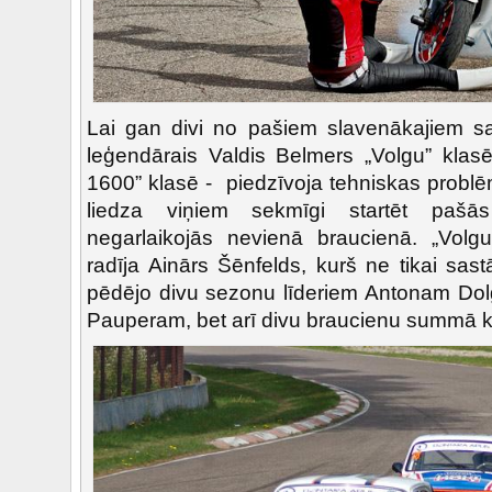
Lai gan divi no pašiem slavenākajiem s
leģendārais Valdis Belmers „Volgu” kla
1600” klasē - piedzīvoja tehniskas problēm
liedza viņiem sekmīgi startēt pašās 
negarlaikojās nevienā braucienā. „Volgu
radīja Ainārs Šēnfelds, kurš ne tikai sas
pēdējo divu sezonu līderiem Antonam Do
Pauperam, bet arī divu braucienu summā kļ