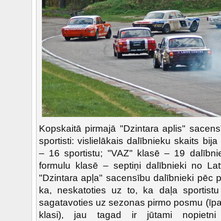
Kopskaitā pirmajā "Dzintara aplis" sacen
sportisti: vislielākais dalībnieku skaits bij
– 16 sportistu; "VAZ" klasē – 19 dalībni
formulu klasē – septiņi dalībnieki no Lat
"Dzintara apļa" sacensību dalībnieki pēc p
ka, neskatoties uz to, ka daļa sportistu
sagatavoties uz sezonas pirmo posmu (īpaš
klasi), jau tagad ir jūtami nopietni