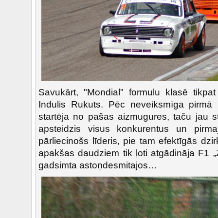
Savukārt, "Mondial" formulu klasē tikpat
Indulis Rukuts. Pēc neveiksmīga pirmā b
startēja no pašas aizmugures, taču jau st
apsteidzis visus konkurentus un pirm
pārliecinošs līderis, pie tam efektīgās dzi
apakšas daudziem tik ļoti atgādināja F1 „
gadsimta astoņdesmitajos…