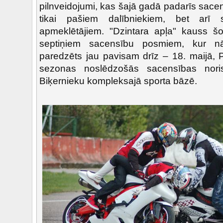
pilnveidojumi, kas šajā gadā padarīs sace
tikai pašiem dalībniekiem, bet arī
apmeklētājiem. "Dzintara apļa" kauss 
septiņiem sacensību posmiem, kur n
paredzēts jau pavisam drīz – 18. maijā, P
sezonas noslēdzošās sacensības noris
Biķernieku kompleksajā sporta bāzē.